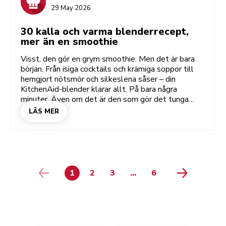
29 May 2026
30 kalla och varma blenderrecept,
mer än en smoothie
Visst, den gör en grym smoothie. Men det är bara
början. Från isiga cocktails och krämiga soppor till
hemgjort nötsmör och silkeslena såser – din
KitchenAid-blender klarar allt. På bara några
minuter. Även om det är den som gör det tunga
jobbet bestämmer du över texturen. Hela tiden. Är
LÄS MER
du nyfiken på vad din blender klarar av? Utforska de
här 30 blenderrecepten så kommer du undra hur du
någonsin lagade mat utan den.
1
2
3
...
6
page 4
page 5
PAGE
PAGE
PAGE
PAGE