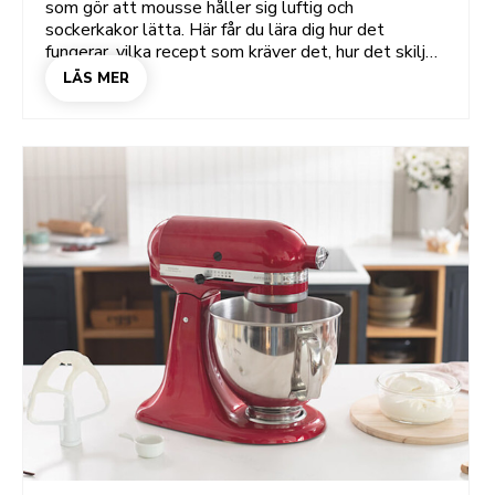
som gör att mousse håller sig luftig och
sockerkakor lätta. Här får du lära dig hur det
fungerar, vilka recept som kräver det, hur det skiljer
sig från att blanda, vispa och röra om. Dessutom får
LÄS MER
du tips som räddar din sufflé varje gång.