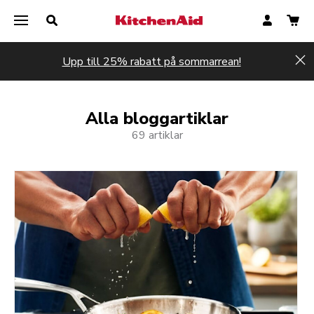
Upp till 25% rabatt på sommarrean!
Hi
Alla bloggartiklar
69 artiklar