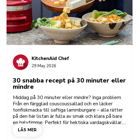
KitchenAid Chef
29 May 2026
30 snabba recept på 30 minuter eller
mindre
Middag på 30 minuter eller mindre? Inga problem.
Från en färgglad couscoussallad och en läcker
tonfiskmacka till saftiga lammburgare – alla rätter
på den här listan är fulla av smak och klara på bara
en halvtimme. Perfekt för hektiska vardagskvällar,
korta lunchraster, en spontan brunch eller när du vill
LÄS MER
ha god mat så snabbt som möjligt. Hemligheten?