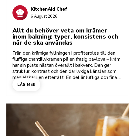
KitchenAid Chef
6 August 2026
Allt du behöver veta om krämer
inom bakning: typer, konsistens och
när de ska användas
Från den krämiga fyllningen i profiteroles till den
fluffiga chantillykrämen på en frasig pavlova – kräm
har sin plats nästan överallt i bakverk. Den ger
struktur, kontrast och den där lyxiga känslan som
man älskar i en efterrätt. En del är luftiga och fina.
Andra är tjocka och stabila så att de kan spritsas,
LÄS MER
användas i lager och spridas som glasyr. Här får du
lära dig hur de olika krämerna fungerar, när du ska
använda dem och hur du får till den perfekta
konsistensen varje gång.