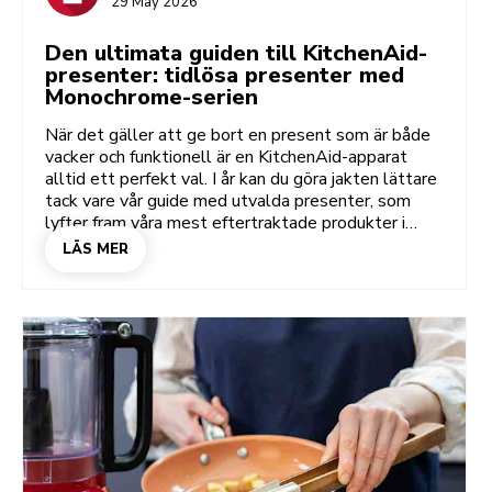
29 May 2026
Den ultimata guiden till KitchenAid-
presenter: tidlösa presenter med
Monochrome-serien
När det gäller att ge bort en present som är både
vacker och funktionell är en KitchenAid-apparat
alltid ett perfekt val. I år kan du göra jakten lättare
tack vare vår guide med utvalda presenter, som
lyfter fram våra mest eftertraktade produkter i
klassiska enfärgade serier. De här tidlösa nyanserna
LÄS MER
ger en elegant och sofistikerad känsla i alla kök,
och vår omtalade prestanda gör att gåvan
garanterat blir uppskattad i många år framöver.