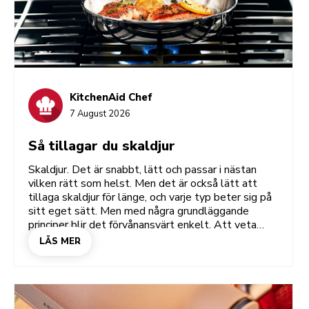
KitchenAid Chef
7 August 2026
Så tillagar du skaldjur
Skaldjur. Det är snabbt, lätt och passar i nästan
vilken rätt som helst. Men det är också lätt att
tillaga skaldjur för länge, och varje typ beter sig på
sitt eget sätt. Men med några grundläggande
principer blir det förvånansvärt enkelt. Att veta
vilken fisk man ska använda, hur man förbereder den
LÄS MER
och när man ska ta den av värmen. När du väl har
fått grepp om det här kommer du att få
konsistensen rätt, slippa gummiaktiga räkor och
klara att laga nästan vilken skaldjursrätt som helst
med större självförtroende. De här tipsen och