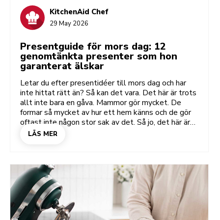
KitchenAid Chef
29 May 2026
Presentguide för mors dag: 12
genomtänkta presenter som hon
garanterat älskar
Letar du efter presentidéer till mors dag och har
inte hittat rätt än? Så kan det vara. Det här är trots
allt inte bara en gåva. Mammor gör mycket. De
formar så mycket av hur ett hem känns och de gör
oftast inte någon stor sak av det. Så jo, det här är
viktigt. De bästa presenterna till mors dag? De
LÄS MER
behöver inte vara stora. De behöver bara träffa rätt.
Och du hittar dem genom att vara uppmärksam.
Hennes ritual för morgonkaffet, hennes
bakningsexperiment på söndagar, hennes förkärlek
för att anordna en pizzakväll. Ge din mamma något
som tar vara på den sidan av henne, så ger du henne
inte bara en present som hon kan använda, utan en
som får henne att känna sig sedd. Jodå, du hittar