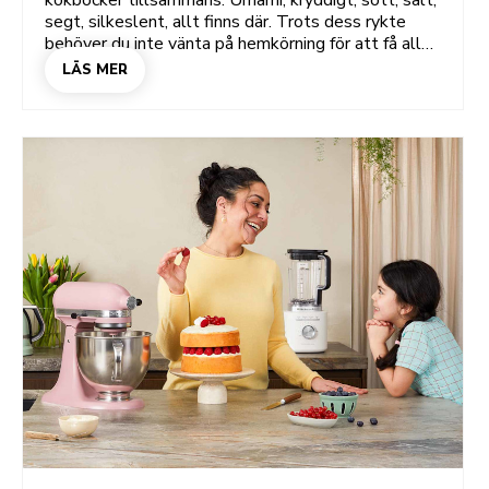
kokböcker tillsammans. Umami, kryddigt, sött, salt,
segt, silkeslent, allt finns där. Trots dess rykte
behöver du inte vänta på hemkörning för att få all
den där smaken. Du kan enkelt laga det själv. Bara
LÄS MER
genom att uppgradera skafferiet lite och ha rätt
apparater på köksbänken blir alla dumpling-, nudel-
och wokrecept här möjliga att klara på en
vardagskväll.