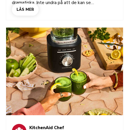
dramatiska. Inte undra på att de kan se
skrämmande ut från utsidan. Men när du har provat
LÄS MER
på några av grunderna inser du att det är mycket
mer hanterbart än det verkar. En paj här, en petit-
chou där – innan du vet ordet av börjar köket kännas
lite mer som Paris än det gjorde i går.
KitchenAid Chef