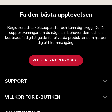
Få den bästa upplevelsen
Registrera dina köksapparater och känn dig trygg. Du får
supportvarningar om du någonsin behöver dem och en
kostnadsfri digital guide för utvalda produkter som hjälper
dig att komma igång.
REGISTRERA DIN PRODUKT
Health Check
Regler och villkor
Varumärket
Hitta en butik
Kundtjänst
Frakt och leverans
Vår historia
SUPPORT
Spåra din beställning
Returer och återbetalningar
Garanti och dokument
Imprint
Kontakta oss
Tillgänglighetsredogörelse
Vanliga frågor
ODR
VILLKOR FÖR E-BUTIKEN