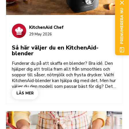
PRENUMERERA NU
KitchenAid Chef
29 May 2026
Så här väljer du en KitchenAid-
blender
Funderar du på att skaffa en blender? Bra idé. Den
hjälper dig att trolla fram allt från smoothies och
soppor till såser, nötmjölk och frysta drycker. Valfri
KitchenAid-blender kan hjälpa dig med det. Men hur
väljer du den modell som passar bäst för dig? Det
beror på din livsstil: hur ofta du använder den, hur
LÄS MER
slätt du vill ha resultatet och om du lagar mat till
en person eller en hel folksamling. När du vet var
du står där blir det enkelt att välja mellan Pure
Power, K400 Artisan och en personlig blender.