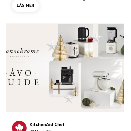
kaféernas och varför rätt maskin är A och O.
LÄS MER
KitchenAid Chef