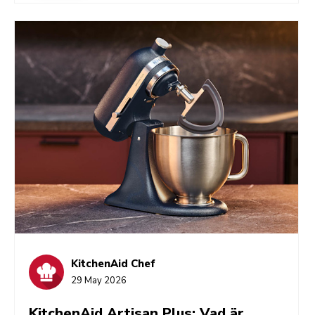
Smarta förberedelser och rätt verktyg. När
KitchenAid-apparaterna sköter all strimling,
hackning, mixning och blandning kan du skippa allt
det tidskrävande och gå rakt på det roliga.
KitchenAid Chef
29 May 2026
KitchenAid Artisan Plus: Vad är