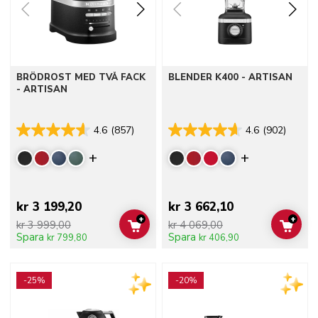
BRÖDROST MED TVÅ FACK
BLENDER K400 - ARTISAN
- ARTISAN
4.6
(857)
4.6
(902)
Display more colors
Display mor
kr 3 199,20
kr 3 662,10
+
+
kr 3 999,00
kr 4 069,00
ADD TO CART
ADD 
Spara
Spara
kr 799,80
kr 406,90
Go to detail page
Go to detail page
-25%
-20%