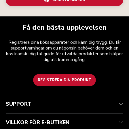
REGISTRERA DIG
Få den bästa upplevelsen
Registrera dina köksapparater och känn dig trygg. Du får
supportvarningar om du någonsin behöver dem och en
kostnadsfri digital guide för utvalda produkter som hjälper
dig att komma igång.
REGISTRERA DIN PRODUKT
Health Check
Regler och villkor
Varumärket
Hitta en butik
Kundtjänst
Frakt och leverans
Vår historia
SUPPORT
Spåra din beställning
Returer och återbetalningar
Garanti och dokument
Imprint
Kontakta oss
Tillgänglighetsredogörelse
Vanliga frågor
ODR
VILLKOR FÖR E-BUTIKEN