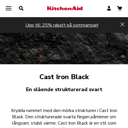
Upp till 25% rabatt på sommarrean!
Hi
Cast Iron Black
En slående strukturerad svart
Krydda rummet med den mörka strukturen i Cast Iron
Black. Den strukturerade svarta färgen påminner om
långsam, stabil värme. Cast Iron Black är en stil som