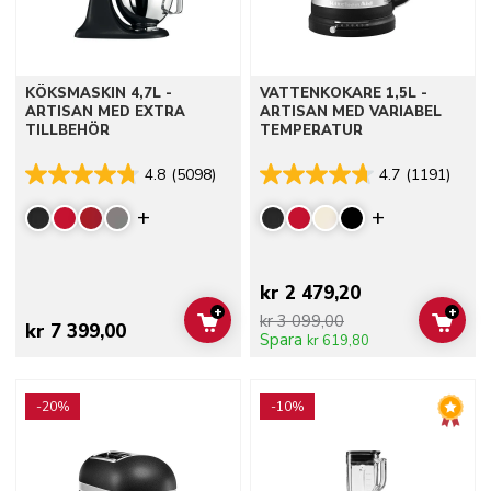
KÖKSMASKIN 4,7L -
VATTENKOKARE 1,5L -
ARTISAN MED EXTRA
ARTISAN MED VARIABEL
TILLBEHÖR
TEMPERATUR
4.8
(5098)
4.7
(1191)
Display more colors
Display mor
kr 2 479,20
+
+
kr 3 099,00
ADD TO CART
ADD 
kr 7 399,00
Spara
kr 619,80
Go to detail page
Go to detail page
-20%
-10%