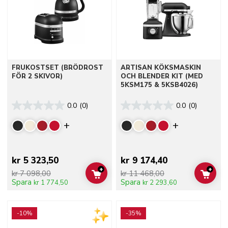
FRUKOSTSET (BRÖDROST
ARTISAN KÖKSMASKIN
FÖR 2 SKIVOR)
OCH BLENDER KIT (MED
5KSM175 & 5KSB4026)
0.0
(0)
0.0
(0)
Display more colors
Display mor
kr 5 323,50
kr 9 174,40
+
+
kr 7 098,00
kr 11 468,00
ADD TO CART
ADD 
Spara
Spara
kr 1 774,50
kr 2 293,60
Go to detail page
Go to detail page
-10%
-35%