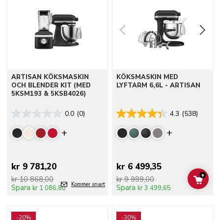
ARTISAN KÖKSMASKIN
KÖKSMASKIN MED
OCH BLENDER KIT (MED
LYFTARM 6,6L - ARTISAN
5KSM193 & 5KSB4026)
0.0
(0)
4.3
(538)
Display more colors
Display mor
kr 9 781,20
kr 6 499,35
+
kr 10 868,00
kr 9 999,00
ADD 
Kommer snart
Spara
Spara
kr 1 086,80
kr 3 499,65
Go to detail page
Go to detail page
-20%
-30%