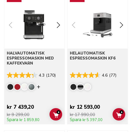
HALVAUTOMATISK
HELAUTOMATISK
ESPRESSOMASKIN MED
ESPRESSOMASKIN KF6
KAFFEKVARN
4.3
(170)
4.6
(77)
Display more colors
kr 7 439,20
kr 12 593,00
+
+
kr 9 299,00
kr 17 990,00
ADD TO CART
ADD 
Spara
Spara
kr 1 859,80
kr 5 397,00