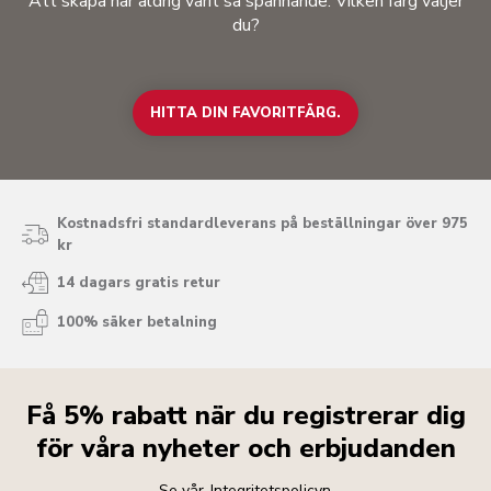
Att skapa har aldrig varit så spännande. Vilken färg väljer
du?
HITTA DIN FAVORITFÄRG.
Kostnadsfri standardleverans på beställningar över 975
kr
14 dagars gratis retur
100% säker betalning
Få 5% rabatt när du registrerar dig
för våra nyheter och erbjudanden
Se vår
Integritetspolicyn