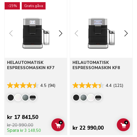
Go to detail page
Go to detail page
-15%
Gratis gåva
HELAUTOMATISK
HELAUTOMATISK
ESPRESSOMASKIN KF7
ESPRESSOMASKIN KF8
4.5
(94)
4.4
(121)
kr 17 841,50
+
+
kr 20 990,00
ADD TO CART
ADD 
kr 22 990,00
Spara
kr 3 148,50