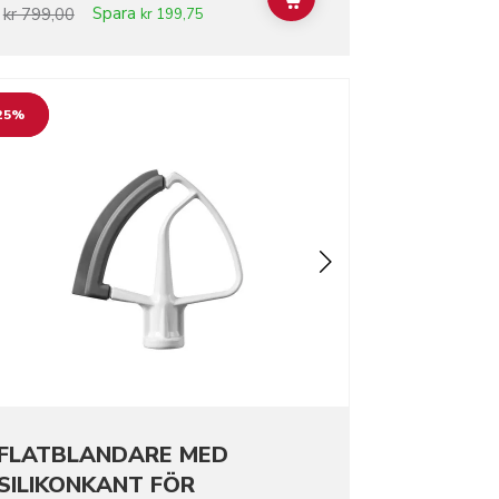
T
ADD TO CART
Spara
kr 799,00
kr 199,75
o detail page
25%
FLATBLANDARE MED
SILIKONKANT FÖR