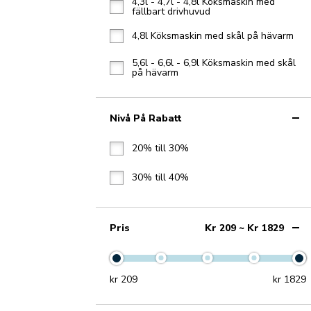
4,3l - 4,7l - 4,8l Köksmaskin med
fällbart drivhuvud
4,8l Köksmaskin med skål på hävarm
5,6l - 6,6l - 6,9l Köksmaskin med skål
på hävarm
Nivå På Rabatt
20% till 30%
30% till 40%
Pris
Kr 209 ~ Kr 1829
kr
209
kr
1829