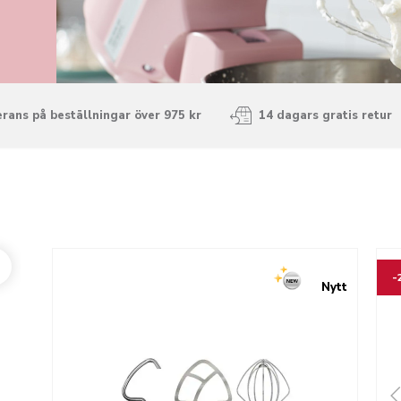
rans på beställningar över 975 kr
14 dagars gratis retur
Go to detail page
Go t
-
Nytt