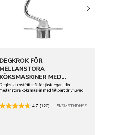
DEGKROK FÖR
MELLANSTORA
KÖKSMASKINER MED
FÄLLBART DRIVHUVUD -
Degkrok i rostfritt stål för jästdegar i din
mellanstora köksmaskin med fällbart drivhuvud.
ROSTFRITT STÅL
5KSM5THDHSS
4.7
(120)