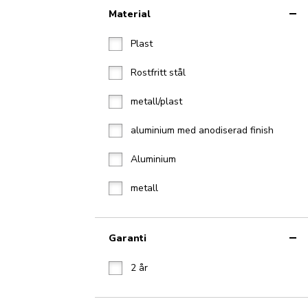
Material
Plast
Rostfritt stål
metall/plast
aluminium med anodiserad finish
Aluminium
metall
Garanti
2 år