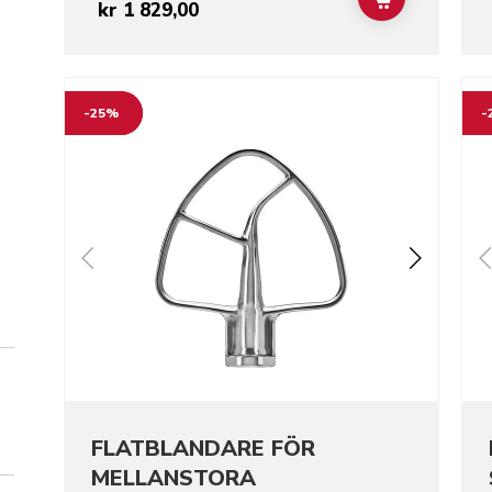
ADD TO CAR
kr 1 829,00
Go to detail page
Go t
-25%
-
FLATBLANDARE FÖR
MELLANSTORA