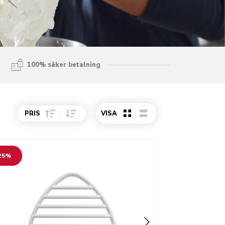
100% säker betalning
Sort Price ascending
Sort Price descending
PRIS
VISA
o detail page
25%