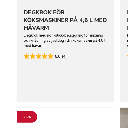
DEGKROK FÖR
KÖKSMASKINER PÅ 4,8 L MED
HÅVARM
Degkrok med non-stick-beläggning för mixning
och knådning av jästdeg i din köksmaskin på 4,8 l
med hävarm.
5.0
(4)
Go to detail page
-25%