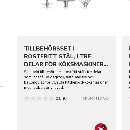
TILLBEHÖRSSET I
ROSTFRITT STÅL, I TRE
DELAR FÖR KÖKSMASKINER
MED FÄLLBART DRIVHUVUD
Slitstarkt tillbehörsset i rostfritt stål i tre delar
som innehåller degkrok, flatblandare och
ballongvisp för utvalda KitchenAid-köksmaskiner
med fällbart drivhuvud.
5KSMTH3PSS
0.0
(0)
+