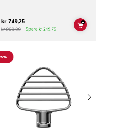
kr 749,25
+
ADD TO CART
Spara
kr 999,00
kr 249,75
o detail page
25%