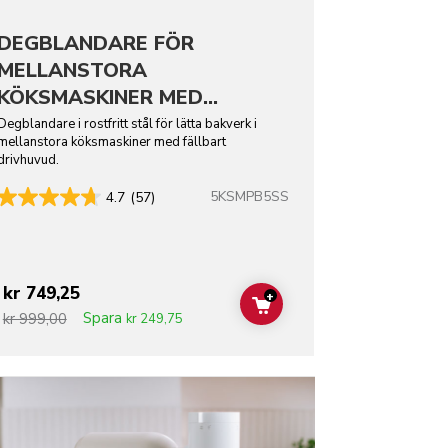
DEGBLANDARE FÖR
MELLANSTORA
KÖKSMASKINER MED
FÄLLBART DRIVHUVUD -
Degblandare i rostfritt stål för lätta bakverk i
mellanstora köksmaskiner med fällbart
ROSTFRITT STÅL
drivhuvud.
5KSMPB5SS
4.7
(57)
kr 749,25
+
ADD TO CART
Spara
kr 999,00
kr 249,75