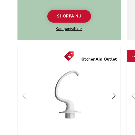
SHOPPA NU
Kampanjvillkor
Go to detail page
Go t
-
KitchenAid Outlet