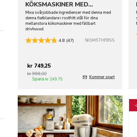
KÖKSMASKINER MED
FÄLLBART DRIVHUVUD -
Mixa svårjobbade ingredienser med denna med
denna flatblandare i rostfritt stål för dina
ROSTFRITT STÅL
mellanstora köksmaskiner med fällbart
drivhuvud.
5KSM5THFBSS
4.8
(47)
kr 749,25
kr 999,00
Kommer snart
Spara
kr 249,75
Go t
-