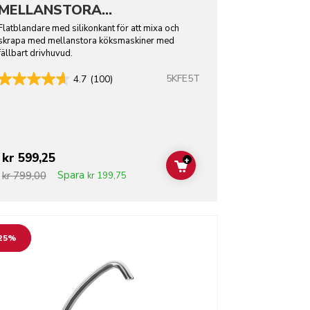
MELLANSTORA
KÖKSMASKINER MED
Flatblandare med silikonkant för att mixa och
skrapa med mellanstora köksmaskiner med
FÄLLBART DRIVHUVUD
fällbart drivhuvud.
5KFE5T
4.7
(100)
kr 599,25
+
ADD TO CART
Spara
kr 799,00
kr 199,75
o detail page
25%