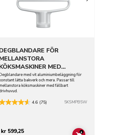
DEGBLANDARE FÖR
MELLANSTORA
KÖKSMASKINER MED
FÄLLBART DRIVHUVUD
Degblandare med vit aluminiumbeläggning för
konstant lätta bakverk och mera. Passar till
mellanstora köksmaskiner med fällbart
drivhuvud.
5KSMPB5W
4.6
(75)
kr 599,25
+