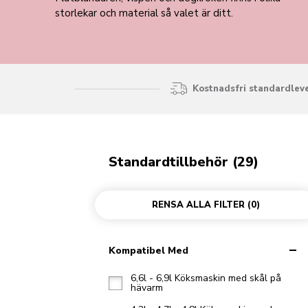
storlekar och material så valet är ditt.
Kostnadsfri standardleve
Standardtillbehör (29)
RENSA ALLA FILTER
(0)
Kompatibel Med
6,6l - 6,9l Köksmaskin med skål på
hävarm