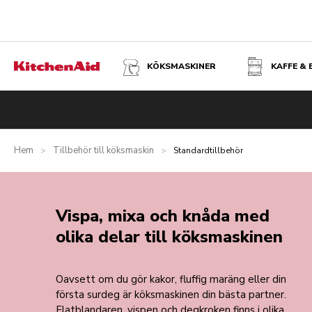
KÖKSMASKINER
KAFFE &
Hem
Tillbehör till köksmaskin
>
>
Standardtillbehör
Vispa, mixa och knåda med
olika delar till köksmaskinen
Oavsett om du gör kakor, fluffig maräng eller din
första surdeg är köksmaskinen din bästa partner.
Flatblandaren, vispen och degkroken finns i olika