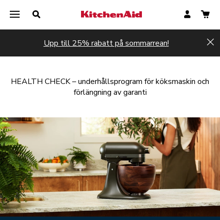
Upp till 25% rabatt på sommarrean!
Hi
HEALTH CHECK – underhållsprogram för köksmaskin och
förlängning av garanti