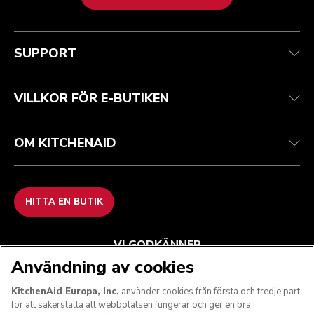
Health Check
Regler och villkor
Varumärket
Hitta en butik
Kundtjänst
Frakt och leverans
Vår historia
SUPPORT
Spåra din beställning
Returer och återbetalningar
Garanti och dokument
Imprint
Kontakta oss
Tillgänglighetsredogörelse
Vanliga frågor
ODR
VILLKOR FÖR E-BUTIKEN
OM KITCHENAID
HITTA EN BUTIK
VI GODKÄNNER
Användning av cookies
KitchenAid Europa, Inc.
använder cookies från första och tredje part
för att säkerställa att webbplatsen fungerar och ger en bra
FÖLJ OSS