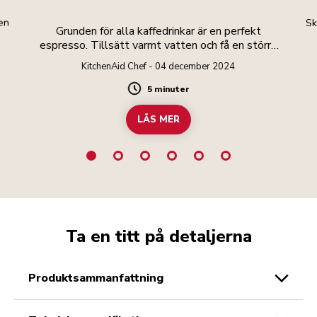
 en
Sk
Grunden för alla kaffedrinkar är en perfekt
espresso. Tillsätt varmt vatten och få en större
drink.
KitchenAid Chef - 04 december 2024
5 minuter
Duration
LÄS MER
Ta en titt på detaljerna
produktsammanfattning