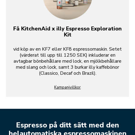
Få KitchenAid x illy Espresso Exploration
Kit
vid köp av en KF7 eller KF8 espressomaskin. Setet
(värderat till upp till 1250 SEK) inkluderar en
avtagbar bönbehållare med lock, en mjölkbehållare
med slang och lock, samt 3 burkar illy kaffebönor
(Classico, Decaf och Brazil).
Kampanjvillkor
Espresso på ditt sätt med den
helautomatiska espressomaskinen