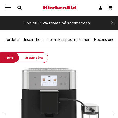
Upp till 25% rabatt på sommarrean!
Hi
?
fordelar
Inspiration
Tekniska specifikationer
Recensioner
-15%
Gratis gåva