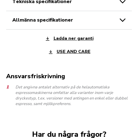
tekniska specifikationer
allmänna specifikationer
Ladda ner garanti
USE AND CARE
Ansvarsfriskrivning
Det angivna antalet alternativ på de helautomatiska
espressomaskinerna omfattar alla varianter inom varje
dryckestyp, t.ex. versioner med antingen en enkel eller dubbel
espresso, samt mjölkpreferens.
Har du några frågor?