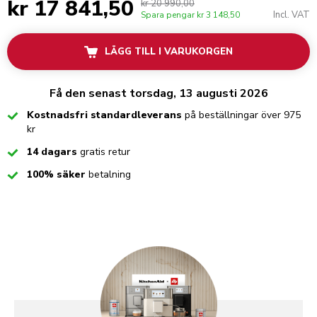
kr 17 841,50
kr 20 990,00
Incl. VAT
Spara pengar
kr 3 148,50
LÄGG TILL I VARUKORGEN
Få den senast torsdag, 13 augusti 2026
Checked
Kostnadsfri standardleverans
på beställningar över 975
kr
Checked
14 dagars
gratis retur
Checked
100% säker
betalning