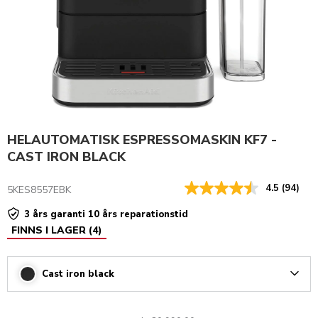
HELAUTOMATISK ESPRESSOMASKIN KF7 -
CAST IRON BLACK
4.5
(94)
5KES8557EBK
3 års garanti 10 års reparationstid
FINNS I LAGER
(
4
)
Cast iron black
Arrow