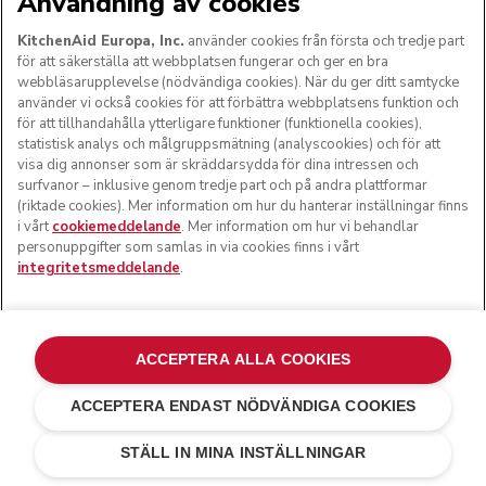
Användning av cookies
KitchenAid Europa, Inc.
använder cookies från första och tredje part
för att säkerställa att webbplatsen fungerar och ger en bra
webbläsarupplevelse (nödvändiga cookies). När du ger ditt samtycke
använder vi också cookies för att förbättra webbplatsens funktion och
för att tillhandahålla ytterligare funktioner (funktionella cookies),
statistisk analys och målgruppsmätning (analyscookies) och för att
visa dig annonser som är skräddarsydda för dina intressen och
surfvanor – inklusive genom tredje part och på andra plattformar
(riktade cookies). Mer information om hur du hanterar inställningar finns
i vårt
cookiemeddelande
. Mer information om hur vi behandlar
personuppgifter som samlas in via cookies finns i vårt
integritetsmeddelande
.
ACCEPTERA ALLA COOKIES
ACCEPTERA ENDAST NÖDVÄNDIGA COOKIES
Cast iron black
kr 20 990,00
LÄGG TILL I VARUKORGEN
kr 17 841,50
STÄLL IN MINA INSTÄLLNINGAR
Spara pengar
kr 3 148,50