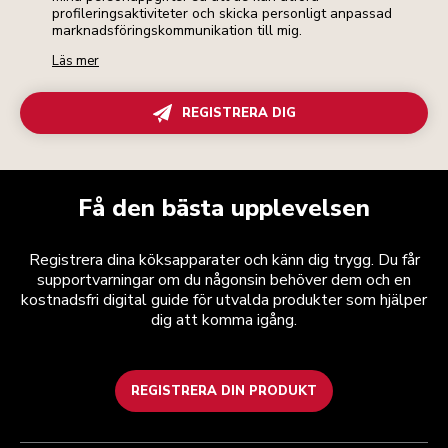
profileringsaktiviteter och skicka personligt anpassad
marknadsföringskommunikation till mig.
Läs mer
REGISTRERA DIG
Få den bästa upplevelsen
Registrera dina köksapparater och känn dig trygg. Du får
supportvarningar om du någonsin behöver dem och en
kostnadsfri digital guide för utvalda produkter som hjälper
dig att komma igång.
REGISTRERA DIN PRODUKT
Health Check
Regler och villkor
Varumärket
Hitta en butik