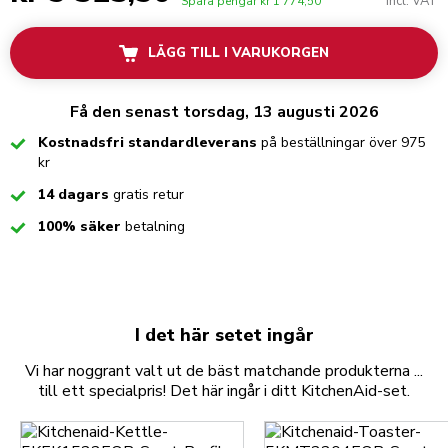
Incl. VAT
Spara pengar
kr 1 774,50
LÄGG TILL I VARUKORGEN
Få den senast torsdag, 13 augusti 2026
Checked
Kostnadsfri standardleverans
på beställningar över 975
kr
Checked
14 dagars
gratis retur
Checked
100% säker
betalning
I det här setet ingår
Vi har noggrant valt ut de bäst matchande produkterna ...
till ett specialpris! Det här ingår i ditt KitchenAid-set.