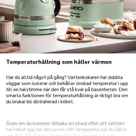
Temperaturhållning som håller värmen
Har du alltid något på gång? Vattenkokaren har dubbla
väggar som isolerar och behåller önskad temperatur i upp
till en halvtimme när den får stå kvar på basenheten. Den
smarta funktionen för temperaturhållning är riktigt bra om
du brukar bli distraherad i köket.
Även om du kommer tillbaka en stund efter att vattnet
har kokat upp har det precis rätt temperatur när du häller
upp det. På så sätt slipper du koka upp det på nytt.