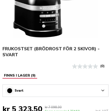
FRUKOSTSET (BRÖDROST FÖR 2 SKIVOR) -
SVART
(0)
FINNS I LAGER
(
9
)
Svart
Arrow
kr 5 323,50
kr 7 098,00