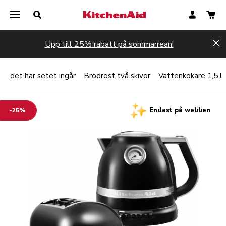
Upp till 25% rabatt på sommarrean!
Hi
I det här setet ingår
Brödrost två skivor
Vattenkokare 1,5 l
Endast på webben
-25%