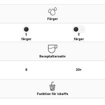
Färger
1
2
färger
färger
Receptalternativ
6
20+
Funktion för iskaffe