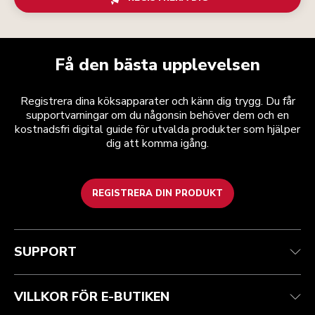
Få den bästa upplevelsen
Registrera dina köksapparater och känn dig trygg. Du får
supportvarningar om du någonsin behöver dem och en
kostnadsfri digital guide för utvalda produkter som hjälper
dig att komma igång.
REGISTRERA DIN PRODUKT
Health Check
Regler och villkor
Varumärket
Hitta en butik
Kundtjänst
Frakt och leverans
Vår historia
SUPPORT
Spåra din beställning
Returer och återbetalningar
Garanti och dokument
Imprint
Kontakta oss
Tillgänglighetsredogörelse
Vanliga frågor
ODR
VILLKOR FÖR E-BUTIKEN