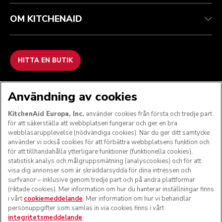
OM KITCHENAID
HITTA EN BUTIK
VI GODKÄNNER
Användning av cookies
KitchenAid Europa, Inc.
använder cookies från första och tredje part
för att säkerställa att webbplatsen fungerar och ger en bra
webbläsarupplevelse (nödvändiga cookies). När du ger ditt samtycke
FÖLJ OSS
använder vi också cookies för att förbättra webbplatsens funktion och
för att tillhandahålla ytterligare funktioner (funktionella cookies),
statistisk analys och målgruppsmätning (analyscookies) och för att
visa dig annonser som är skräddarsydda för dina intressen och
surfvanor – inklusive genom tredje part och på andra plattformar
(riktade cookies). Mer information om hur du hanterar inställningar finns
i vårt
cookiemeddelande
. Mer information om hur vi behandlar
personuppgifter som samlas in via cookies finns i vårt
integritetsmeddelande
.