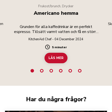
Frukost/brunch, Drycker
Americano hemma
 en
Sk
Grunden för alla kaffedrinkar är en perfekt
espresso. Tillsätt varmt vatten och få en större
drink.
KitchenAid Chef - 04 December 2024
5 minuter
Duration
LÄS MER
Har du några frågor?