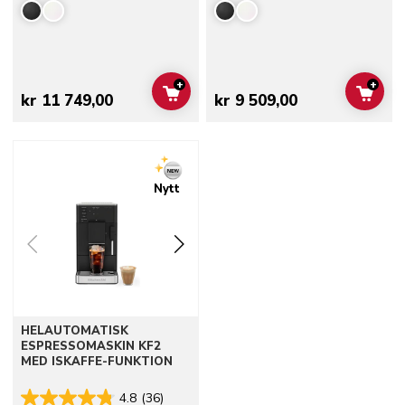
+
+
ADD TO CART
ADD 
kr 11 749,00
kr 9 509,00
Go to detail page
Nytt
HELAUTOMATISK
ESPRESSOMASKIN KF2
MED ISKAFFE-FUNKTION
4.8
(36)