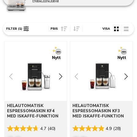
Hjälp mig välja
Sort Price ascending
Sort Price descending
FILTER
(1)
PRIS
VISA
Go to detail page
Go to detail page
Nytt
Nytt
HELAUTOMATISK
HELAUTOMATISK
ESPRESSOMASKIN KF4
ESPRESSOMASKIN KF3
MED ISKAFFE-FUNKTION
MED ISKAFFE-FUNKTION
4.7
(40)
4.9
(28)