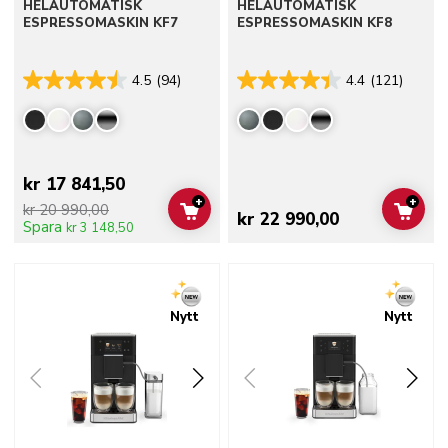
HELAUTOMATISK
HELAUTOMATISK
ESPRESSOMASKIN KF7
ESPRESSOMASKIN KF8
4.5
(94)
4.4
(121)
kr 17 841,50
+
+
kr 20 990,00
ADD TO CART
ADD 
kr 22 990,00
Spara
kr 3 148,50
Go to detail page
Go to detail page
Nytt
Nytt