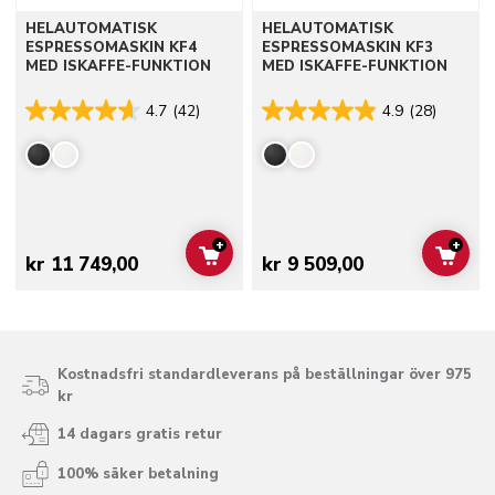
HELAUTOMATISK
HELAUTOMATISK
ESPRESSOMASKIN KF4
ESPRESSOMASKIN KF3
MED ISKAFFE-FUNKTION
MED ISKAFFE-FUNKTION
4.7
(42)
4.9
(28)
+
+
ADD TO CART
ADD 
kr 11 749,00
kr 9 509,00
Kostnadsfri standardleverans på beställningar över 975
kr
14 dagars gratis retur
100% säker betalning