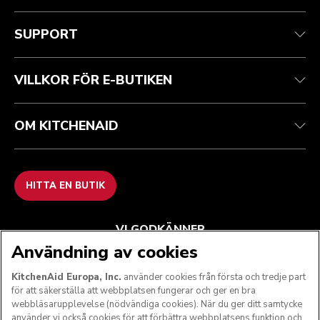
Health Check
Regler och villkor
Varumärket
Hitta en butik
Kundtjänst
Frakt och leverans
Vår historia
SUPPORT
Spåra din beställning
Returer och återbetalningar
Garanti och dokument
Imprint
Kontakta oss
Tillgänglighetsredogörelse
Vanliga frågor
ODR
VILLKOR FÖR E-BUTIKEN
OM KITCHENAID
HITTA EN BUTIK
VI GODKÄNNER
Användning av cookies
KitchenAid Europa, Inc.
använder cookies från första och tredje part
för att säkerställa att webbplatsen fungerar och ger en bra
FÖLJ OSS
webbläsarupplevelse (nödvändiga cookies). När du ger ditt samtycke
använder vi också cookies för att förbättra webbplatsens funktion och