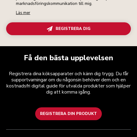
marknadsföringskommunikation till mig.
Läs mer
REGISTRERA DIG
Få den bästa upplevelsen
Registrera dina köksapparater och känn dig trygg. Du får
supportvarningar om du någonsin behöver dem och en
kostnadsfri digital guide för utvalda produkter som hjälper
dig att komma igång.
REGISTRERA DIN PRODUKT
Health Check
Regler och villkor
Varumärket
Hitta en butik
Kundtjänst
Frakt och leverans
Vår historia