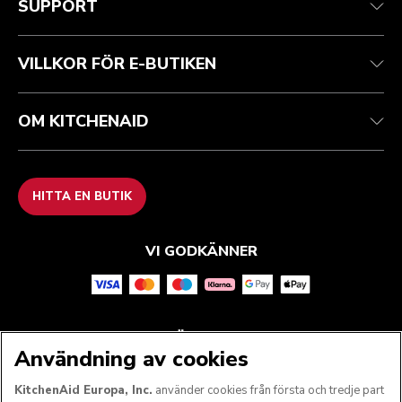
SUPPORT
Spåra din beställning
Returer och återbetalningar
Garanti och dokument
Imprint
Kontakta oss
Tillgänglighetsredogörelse
Vanliga frågor
ODR
VILLKOR FÖR E-BUTIKEN
OM KITCHENAID
HITTA EN BUTIK
VI GODKÄNNER
FÖLJ OSS
Användning av cookies
KitchenAid Europa, Inc.
använder cookies från första och tredje part