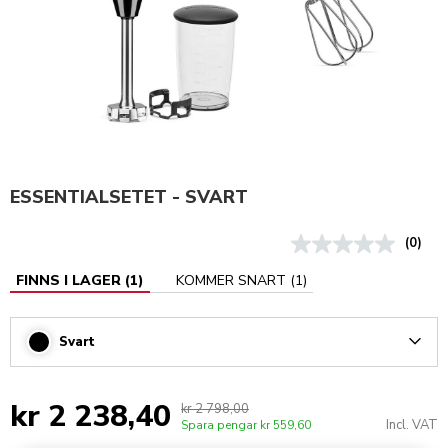
ESSENTIALSETET - SVART
(0)
FINNS I LAGER
(
1
)
KOMMER SNART
(
1
)
Svart
Arrow
kr 2 238,40
kr 2 798,00
Incl. VAT
Spara pengar
kr 559,60