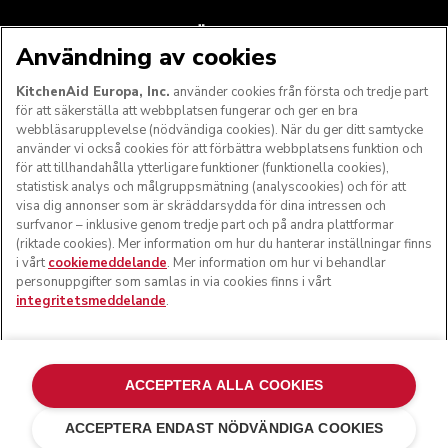
FÖLJ OSS
Användning av cookies
KitchenAid Europa, Inc.
använder cookies från första och tredje part
för att säkerställa att webbplatsen fungerar och ger en bra
webbläsarupplevelse (nödvändiga cookies). När du ger ditt samtycke
använder vi också cookies för att förbättra webbplatsens funktion och
för att tillhandahålla ytterligare funktioner (funktionella cookies),
statistisk analys och målgruppsmätning (analyscookies) och för att
visa dig annonser som är skräddarsydda för dina intressen och
surfvanor – inklusive genom tredje part och på andra plattformar
(riktade cookies). Mer information om hur du hanterar inställningar finns
i vårt
cookiemeddelande
. Mer information om hur vi behandlar
© KitchenAid 2026 - Med ensamrätt. KitchenAid och
personuppgifter som samlas in via cookies finns i vårt
köksmaskinens design är varumärkesskyddade i USA och i
integritetsmeddelande
.
andra länder.
Hantera mina inställningar
Integritetsmeddelande
Cookiepolicy
Andra länder
Tvistlösning online
ACCEPTERA ALLA COOKIES
ACCEPTERA ENDAST NÖDVÄNDIGA COOKIES
Svart