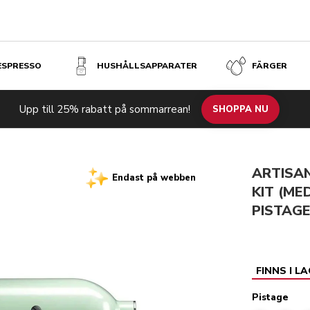
 ESPRESSO
HUSHÅLLSAPPARATER
FÄRGER
& 5KSB4026) - PISTAGE
Pi
kr 9
Upp till 25% rabatt på sommarrean!
Blender K400 - Artisan
SHOPPA NU
ARTISA
Endast på webben
KIT (ME
PISTAG
FINNS I L
Pistage