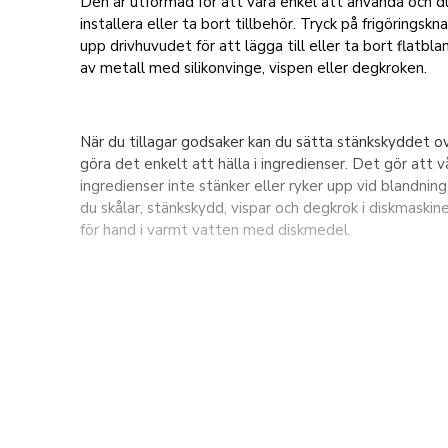
Den är utformad för att vara enkel att använda och d
installera eller ta bort tillbehör. Tryck på frigöringsk
upp drivhuvudet för att lägga till eller ta bort flatbl
av metall med silikonvinge, vispen eller degkroken.
När du tillagar godsaker kan du sätta stänkskyddet o
göra det enkelt att hälla i ingredienser. Det gör att v
ingredienser inte stänker eller ryker upp vid blandning.
du skålar, stänkskydd, vispar och degkrok i diskmaskin
för hand i varmt vatten med diskmedel.