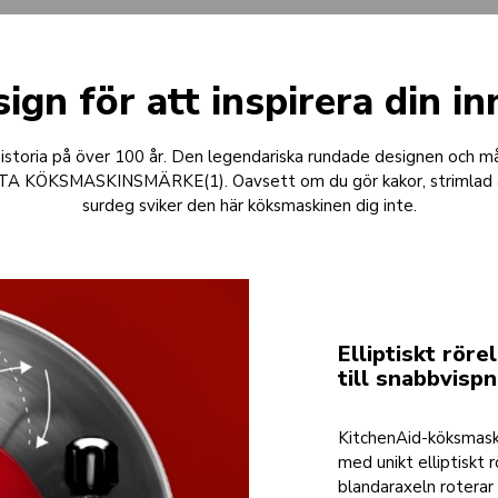
ign för att inspirera din i
historia på över 100 år. Den legendariska rundade designen och må
 KÖKSMASKINSMÄRKE(1). Oavsett om du gör kakor, strimlad ank
surdeg sviker den här köksmaskinen dig inte.
Elliptiskt rör
till snabbvispn
KitchenAid-köksmask
med unikt elliptiskt
blandaraxeln roterar 