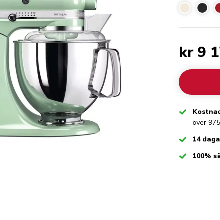
kr 9 
Checked
Kostnad
över 975
Checked
14 daga
Checked
100% s