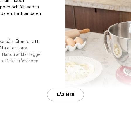
u kan snabbt
nappen och fäll sedan
andaren, flatblandaren
vanpå skålen för att
åta eller torra
 När du är klar lägger
en. Diska trådvispen
LÄS MER