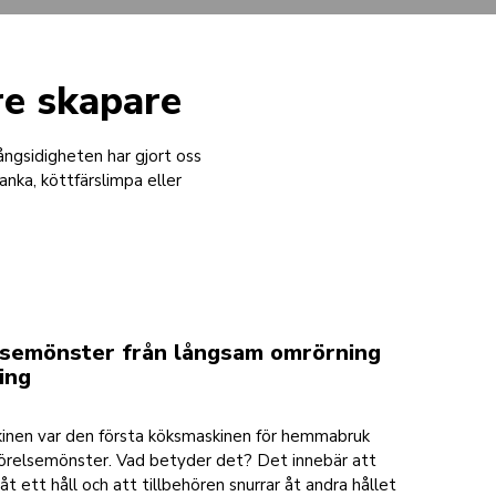
nre skapare
ngsidigheten har gjort oss
a, köttfärslimpa eller
elsemönster från långsam omrörning
ing
inen var den första köksmaskinen för hemmabruk
 rörelsemönster. Vad betyder det? Det innebär att
åt ett håll och att tillbehören snurrar åt andra hållet