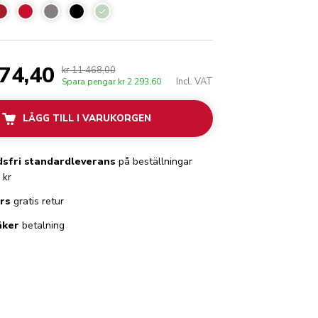
Pistage
174,40
kr 11 468,00
Incl. VAT
Spara pengar
kr 2 293,60
LÄGG TILL I VARUKORGEN
sfri standardleverans
på beställningar
 kr
rs
gratis retur
äker
betalning