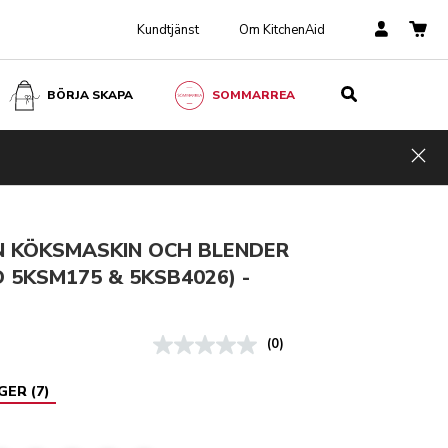
Kundtjänst
Om KitchenAid
BÖRJA SKAPA
SOMMARREA
stage
LÄGG TILL I VARUKORGEN
kr 11 468,00
 174,40
Incl.
Hid
VAT
Spara pengar
kr 2 293,60
N KÖKSMASKIN OCH BLENDER
D 5KSM175 & 5KSB4026) -
E
(0)
AGER
(
7
)