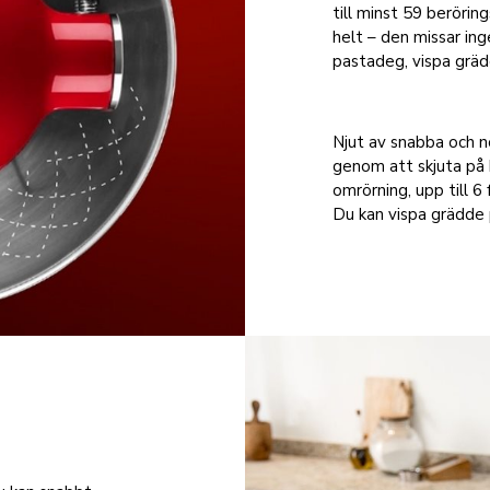
till minst 59 berörin
helt – den missar ing
pastadeg, vispa grädd
Njut av snabba och no
genom att skjuta på 
omrörning, upp till 6
Du kan vispa grädde p