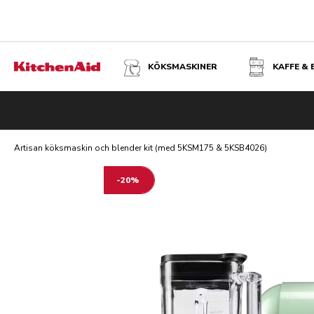
KÖKSMASKINER
KAFFE &
ARTISAN KÖKSMASKIN OCH BLENDER KIT (MED 5KSM175 
Översikt
I det här setet ingår
Köksmaskin 4,7 L - Artisan
Artisan köksmaskin och blender kit (med 5KSM175 & 5KSB4026)
-20%