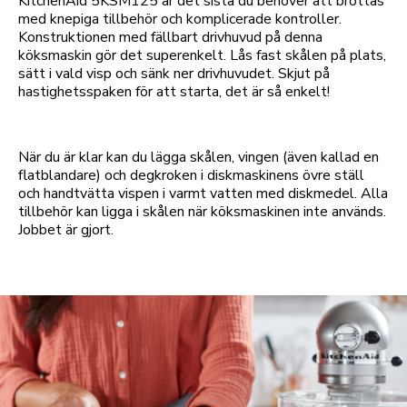
KitchenAid 5KSM125 är det sista du behöver att brottas
med knepiga tillbehör och komplicerade kontroller.
Konstruktionen med fällbart drivhuvud på denna
köksmaskin gör det superenkelt. Lås fast skålen på plats,
sätt i vald visp och sänk ner drivhuvudet. Skjut på
hastighetsspaken för att starta, det är så enkelt!
När du är klar kan du lägga skålen, vingen (även kallad en
flatblandare) och degkroken i diskmaskinens övre ställ
och handtvätta vispen i varmt vatten med diskmedel. Alla
tillbehör kan ligga i skålen när köksmaskinen inte används.
Jobbet är gjort.