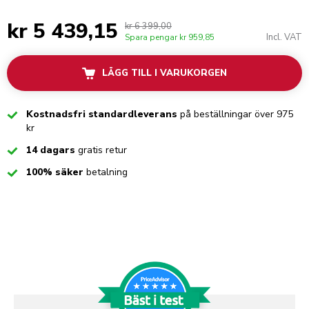
kr 5 439,15
kr 6 399,00
Incl. VAT
Spara pengar
kr 959,85
LÄGG TILL I VARUKORGEN
Checked
Kostnadsfri standardleverans
på beställningar över 975
kr
Checked
14 dagars
gratis retur
Checked
100% säker
betalning