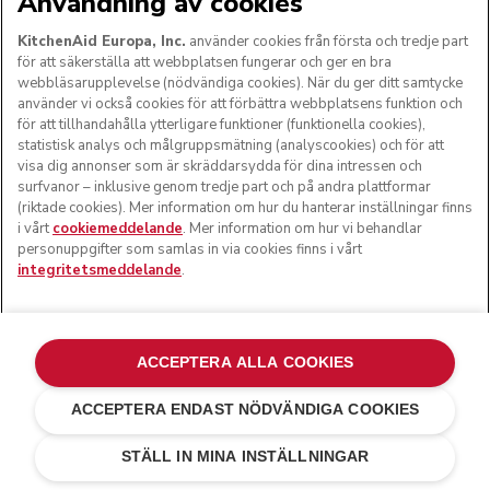
Användning av cookies
KitchenAid Europa, Inc.
använder cookies från första och tredje part
för att säkerställa att webbplatsen fungerar och ger en bra
webbläsarupplevelse (nödvändiga cookies). När du ger ditt samtycke
använder vi också cookies för att förbättra webbplatsens funktion och
för att tillhandahålla ytterligare funktioner (funktionella cookies),
statistisk analys och målgruppsmätning (analyscookies) och för att
visa dig annonser som är skräddarsydda för dina intressen och
surfvanor – inklusive genom tredje part och på andra plattformar
(riktade cookies). Mer information om hur du hanterar inställningar finns
i vårt
cookiemeddelande
. Mer information om hur vi behandlar
personuppgifter som samlas in via cookies finns i vårt
integritetsmeddelande
.
ACCEPTERA ALLA COOKIES
ACCEPTERA ENDAST NÖDVÄNDIGA COOKIES
Pistage
kr 6 399,00
LÄGG TILL I VARUKORGEN
kr 5 439,15
Spara
STÄLL IN MINA INSTÄLLNINGAR
pengar
kr 959,85