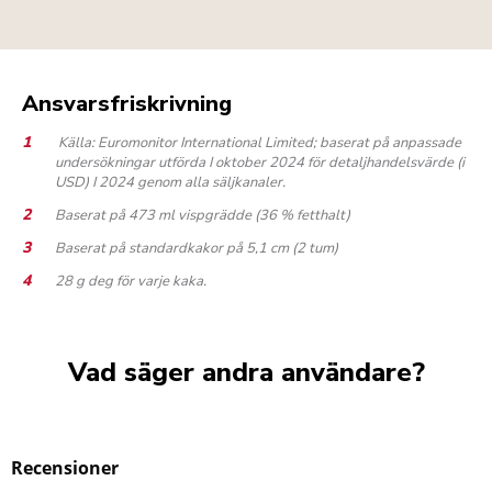
Ansvarsfriskrivning
Källa: Euromonitor International Limited; baserat på anpassade
undersökningar utförda I oktober 2024 för detaljhandelsvärde (i
USD) I 2024 genom alla säljkanaler.
Baserat på 473 ml vispgrädde (36 % fetthalt)
Baserat på standardkakor på 5,1 cm (2 tum)
28 g deg för varje kaka.
Vad säger andra användare?