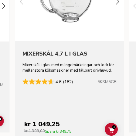
MIXERSKÅL 4,7 L I GLAS
Mixerskål i glas med mängdmärkningar och lock för
mellanstora köksmaskiner med fällbart drivhuvud.
5KSM5GB
4.6
(182)
HM
+
kr 1 049,25
ADD TO CART
+
kr 1 399,00
ADD TO C
Spara
kr 349,75