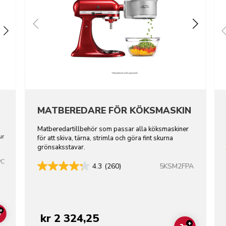
MATBEREDARE FÖR KÖKSMASKIN
Matberedartillbehör som passar alla köksmaskiner
ur
för att skiva, tärna, strimla och göra fint skurna
grönsaksstavar.
PC
5KSM2FPA
4.3
(260)
+
kr 2 324,25
ADD TO CART
+