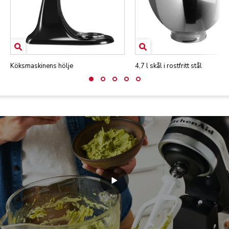
Köksmaskinens hölje
4,7 l skål i rostfritt stål