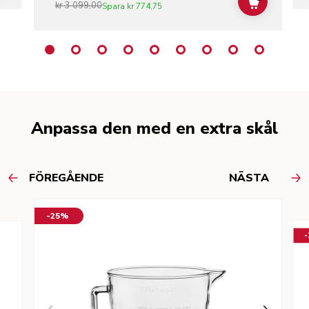
kr 3 099,00
ADD TO C
Spara
kr 774,75
Anpassa den med en extra skål
FÖREGÅENDE
NÄSTA
-25%