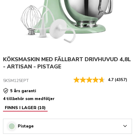
KÖKSMASKIN MED FÄLLBART DRIVHUVUD 4,8L
- ARTISAN - PISTAGE
4.7
(4357)
5KSM125EPT
5 års garanti
4 tillbehör som medföljer
FINNS I LAGER
(
10
)
Pistage
Arrow