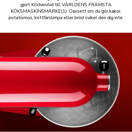
gjort KitchenAid till VÄRLDENS FRÄMSTA
KÖKSMASKINSMÄRKE(1). Oavsett om du gör kakor,
potatismos, köttfärslimpa eller bröd sviker den dig inte.