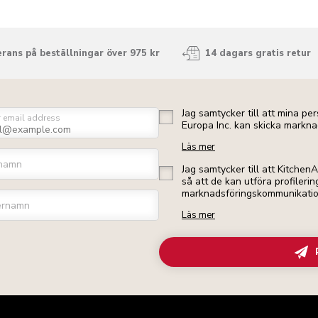
rans på beställningar över 975 kr
14 dagars gratis retur
Jag samtycker till att mina p
r email address
Europa Inc. kan skicka markna
Läs mer
namn
Jag samtycker till att Kitchen
så att de kan utföra profileri
marknadsföringskommunikation 
ernamn
Läs mer