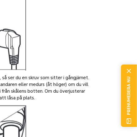
så ser du en skruv som sitter i gångjärnet.
PRENUMERERA NU
landaren eller medurs (åt höger) om du vill
ri från skålens botten. Om du överjusterar
tt låsa på plats.