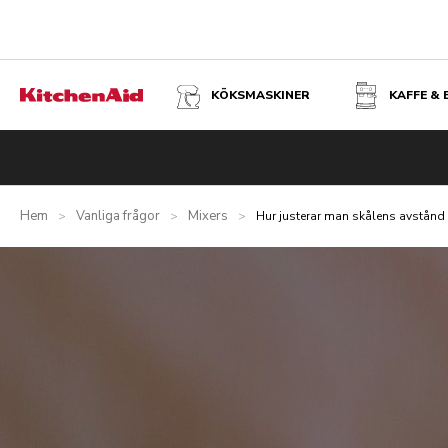
KÖKSMASKINER
KAFFE &
Hem
Vanliga frågor
Mixers
>
>
>
Hur justerar man skålens avstånd