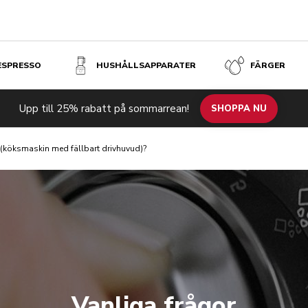
 ESPRESSO
HUSHÅLLSAPPARATER
FÄRGER
Upp till 25% rabatt på sommarrean!
SHOPPA NU
 (köksmaskin med fällbart drivhuvud)?
Vanliga frågor