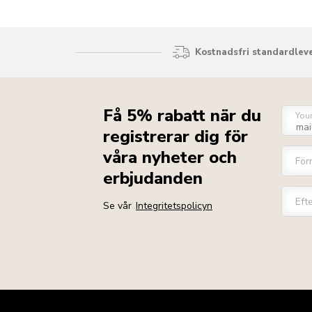
Kostnadsfri standardleve
Få 5% rabatt när du
You
registrerar dig för
våra nyheter och
För
erbjudanden
Eft
Se vår
Integritetspolicyn