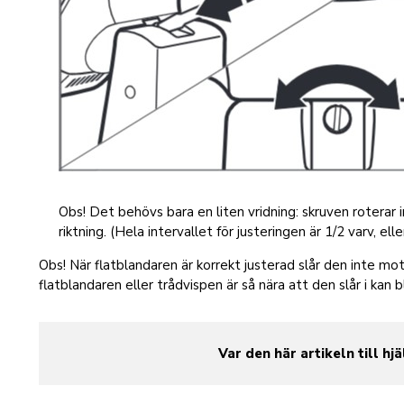
Obs! Det behövs bara en liten vridning: skruven roterar 
riktning. (Hela intervallet för justeringen är 1/2 varv, ell
Obs! När flatblandaren är korrekt justerad slår den inte mo
flatblandaren eller trådvispen är så nära att den slår i kan b
Var den här artikeln till hjä
yes
no