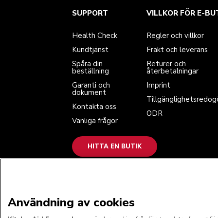
Health Check
Regler och villkor
Varumärket
Hitta en butik
SUPPORT
VILLKOR FÖR E-BU
Kundtjänst
Frakt och leverans
Vår historia
Spåra din beställning
Returer och återbetalningar
Garanti och dokument
Imprint
Health Check
Regler och villkor
Kontakta oss
Tillgänglighetsredogörelse
Vanliga frågor
ODR
Kundtjänst
Frakt och leverans
Spåra din
Returer och
beställning
återbetalningar
Garanti och
Imprint
dokument
Tillgänglighetsredog
Kontakta oss
ODR
Vanliga frågor
HITTA EN BUTIK
VI GODKÄNNER
Användning av cookies