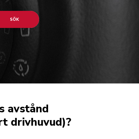
SÖK
s avstånd
rt drivhuvud)?