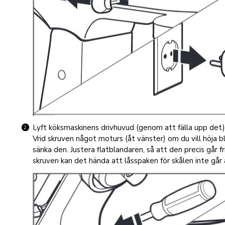
Lyft köksmaskinens drivhuvud (genom att fälla upp det), 
Vrid skruven något moturs (åt vänster) om du vill höja b
sänka den. Justera flatblandaren, så att den precis går f
skruven kan det hända att låsspaken för skålen inte går a