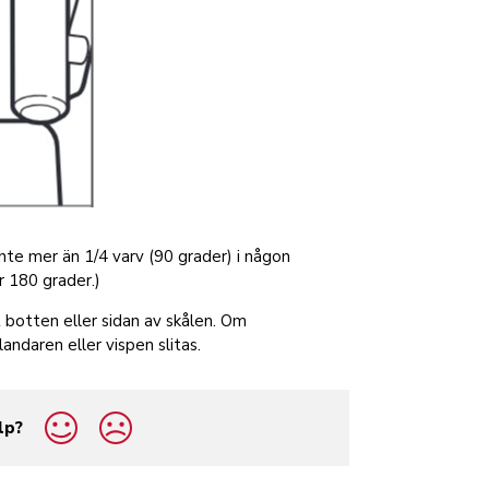
inte mer än 1/4 varv (90 grader) i någon
er 180 grader.)
t botten eller sidan av skålen. Om
landaren eller vispen slitas.
lp?