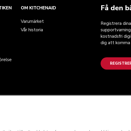
Få den b
TIKEN
OM KITCHENAID
Varumärket
Registrera dina
Vår historia
supportvarnin
kostnadsfri dig
dig att komma 
örelse
REGISTRE