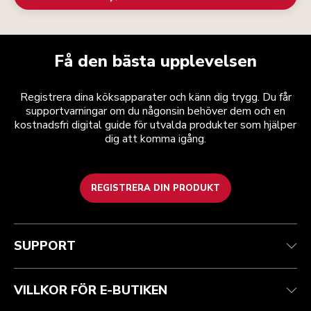
Få den bästa upplevelsen
Registrera dina köksapparater och känn dig trygg. Du får
supportvarningar om du någonsin behöver dem och en
kostnadsfri digital guide för utvalda produkter som hjälper
dig att komma igång.
REGISTRERA DIN PRODUKT
Health Check
Regler och villkor
Varumärket
Hitta en butik
Kundtjänst
Frakt och leverans
Vår historia
SUPPORT
Spåra din beställning
Returer och återbetalningar
Garanti och dokument
Imprint
Kontakta oss
Tillgänglighetsredogörelse
Vanliga frågor
ODR
VILLKOR FÖR E-BUTIKEN