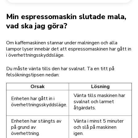
Returnera en beställning
Kaffekvarn
Mitt konto
Min espressomaskin slutade mala,
vad ska jag göra?
Om kaffemaskinen stannar under malningen och alla
lampor lyser innebär det att espressomaskinen har gått in
i överhettningsskyddsläge.
Du måste vänta tills den har svalnat. Ta en titt på
felsökningstipsen nedan:
Orsak
Lösning
Vänta tills maskinen har
Enheten har gått in i
svalnat och larmet
överhettningsskyddsläge.
åtgärdats.
Enheten har stängts av
Vänta i minst 5 minuter
på grund av
och slå på maskinen
överhettning.
igen.