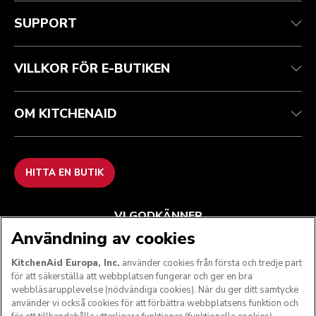
Health Check
Regler och villkor
Varumärket
Hitta en butik
Kundtjänst
Frakt och leverans
Vår historia
SUPPORT
Spåra din beställning
Returer och återbetalningar
Garanti och dokument
Imprint
Kontakta oss
Tillgänglighetsredogörelse
Vanliga frågor
ODR
VILLKOR FÖR E-BUTIKEN
OM KITCHENAID
HITTA EN BUTIK
VI GODKÄNNER
Användning av cookies
KitchenAid Europa, Inc.
använder cookies från första och tredje part
för att säkerställa att webbplatsen fungerar och ger en bra
FÖLJ OSS
webbläsarupplevelse (nödvändiga cookies). När du ger ditt samtycke
använder vi också cookies för att förbättra webbplatsens funktion och