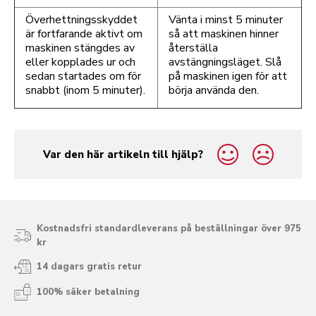
Överhettningsskyddet
Vänta i minst 5 minuter
är fortfarande aktivt om
så att maskinen hinner
maskinen stängdes av
återställa
eller kopplades ur och
avstängningsläget. Slå
sedan startades om för
på maskinen igen för att
snabbt (inom 5 minuter).
börja använda den.
Var den här artikeln till hjälp?
yes
no
Kostnadsfri standardleverans på beställningar över 975
kr
14 dagars gratis retur
100% säker betalning