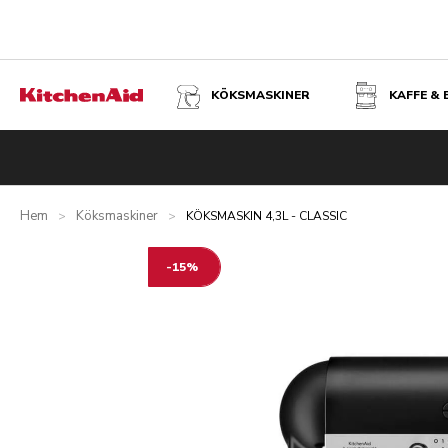
KÖKSMASKINER
KAFFE &
KÖKSMASKIN 4,3L - CLASSIC - MATTSVART
Översikt
Vad finns i förpackningen?
fordelar
Liknande pr
Hem
Köksmaskiner
>
>
KÖKSMASKIN 4,3L - CLASSIC
-15%