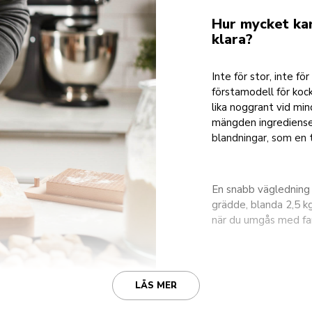
Hur mycket kan
klara?
Inte för stor, inte f
förstamodell för kock
lika noggrant vid m
mängden ingrediense
blandningar, som en t
En snabb vägledning ä
grädde, blanda 2,5 kg
när du umgås med fam
LÄS MER