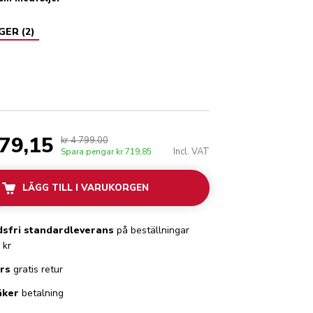
AGER
(
2
)
art
079,15
kr 4 799,00
Incl. VAT
Spara pengar
kr 719,85
LÄGG TILL I VARUKORGEN
sfri standardleverans
på beställningar
 kr
rs
gratis retur
äker
betalning