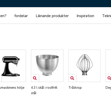
gen?
fordelar
Liknande produkter
Inspiration
Tekni
smaskinens hölje
4,3 l skål i rostfritt
Trådvisp
Deg
stål