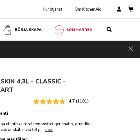
Kundtjänst
Om KitchenAid
BÖRJA SKAPA
SOMMARREA
attsvart
kr 4 799,00
LÄGG TILL I VARUKORGEN
4 079,15
Incl.
Spara
Hid
VAT
pengar
kr 719,85
KIN 4,3L - CLASSIC -
VART
4.7
(1101)
anti
ga elliptiska rörelsemönstret ger snabb, grundlig
mer
vidrör skålen vid 59 p
...
som medföljer