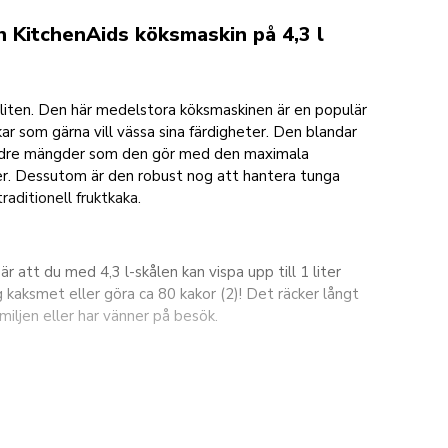
 KitchenAids köksmaskin på 4,3 l
ör liten. Den här medelstora köksmaskinen är en populär
ar som gärna vill vässa sina färdigheter. Den blandar
indre mängder som den gör med den maximala
r. Dessutom är den robust nog att hantera tunga
raditionell fruktkaka.
r att du med 4,3 l-skålen kan vispa upp till 1 liter
 kaksmet eller göra ca 80 kakor (2)! Det räcker långt
iljen eller har vänner på besök.