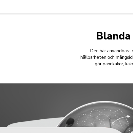
Blanda 
Den här användbara m
hållbarheten och mångs
gör pannkakor, kak