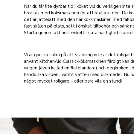
När du får lite dyrbar tid i köket vill du verkligen inte 
brottas med köksmaskinen för att ställa in den. Du k
det är jättelätt med den här köksmaskinen med fällba
fast skålen på plats, sätt i önskat tillbehör och sänk n
Starta genom att helt enkelt skjuta hastighetsspaken
Vi är ganska säkra på att städning inte är det roligast
använt KitchenAid Classic-köksmaskinen färdigt kan du
vingen (även kallad en flatblandare) och degkroken i 
handdiska vispen i varmt vatten med diskmedel. Nu ha
något mycket roligare – eller bara vila en stund!