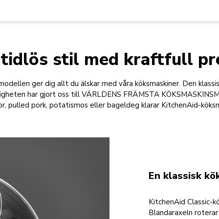
tidlös stil med kraftfull p
odellen ger dig allt du älskar med våra köksmaskiner. Den klassi
idigheten har gjort oss till VÄRLDENS FRÄMSTA KÖKSMASKINSM
or, pulled pork, potatismos eller bageldeg klarar KitchenAid-köks
En klassisk kö
KitchenAid Classic-kö
Blandaraxeln roterar å