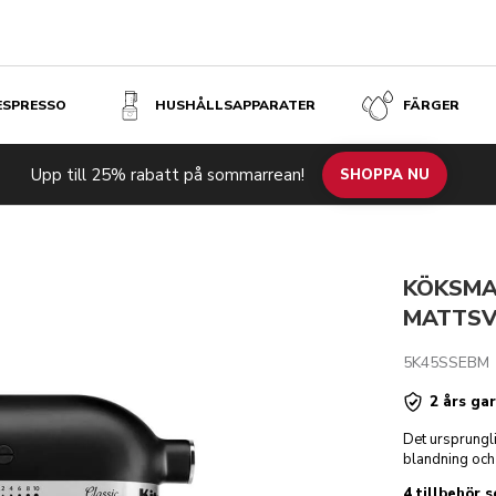
 ESPRESSO
HUSHÅLLSAPPARATER
FÄRGER
M
kr 
Upp till 25% rabatt på sommarrean!
odukter
Inspiration
Tekniska specifikationer
SHOPPA NU
Recensioner
KÖKSMAS
MATTS
5K45SSEBM
2 års gar
Det ursprungli
blandning och 
4 tillbehör 