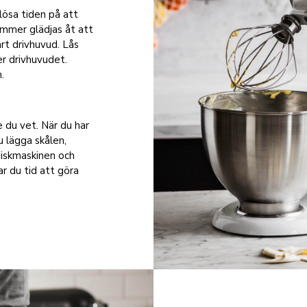
slösa tiden på att
ommer glädjas åt att
rt drivhuvud. Lås
er drivhuvudet.
.
e du vet. När du har
 lägga skålen,
diskmaskinen och
r du tid att göra