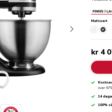
FINNS I L
Mattsvart
Mattsv
kr 4 
Checked
Kostnad
över 975
Checked
14 daga
Checked
100% s