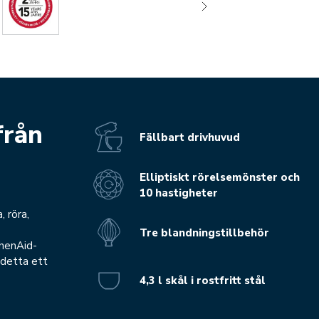
från
Fällbart drivhuvud
Elliptiskt rörelsemönster och
10 hastigheter
, röra,
Tre blandningstillbehör
chenAid-
 detta ett
4,3 l skål i rostfritt stål