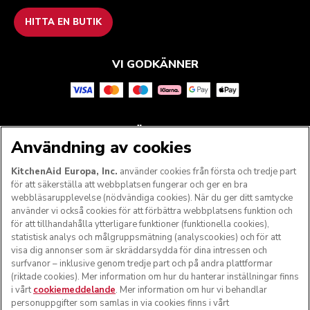
HITTA EN BUTIK
VI GODKÄNNER
FÖLJ OSS
Användning av cookies
KitchenAid Europa, Inc.
använder cookies från första och tredje part
för att säkerställa att webbplatsen fungerar och ger en bra
webbläsarupplevelse (nödvändiga cookies). När du ger ditt samtycke
använder vi också cookies för att förbättra webbplatsens funktion och
för att tillhandahålla ytterligare funktioner (funktionella cookies),
statistisk analys och målgruppsmätning (analyscookies) och för att
visa dig annonser som är skräddarsydda för dina intressen och
surfvanor – inklusive genom tredje part och på andra plattformar
(riktade cookies). Mer information om hur du hanterar inställningar finns
i vårt
cookiemeddelande
. Mer information om hur vi behandlar
© KitchenAid 2026 - Med ensamrätt. KitchenAid och
personuppgifter som samlas in via cookies finns i vårt
köksmaskinens design är varumärkesskyddade i USA och i