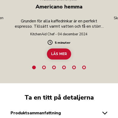
Americano hemma
 en
Sk
Grunden för alla kaffedrinkar är en perfekt
espresso. Tillsätt varmt vatten och få en större
drink.
KitchenAid Chef - 04 december 2024
5 minuter
Duration
LÄS MER
Ta en titt på detaljerna
produktsammanfattning