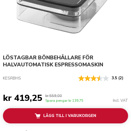
LÖSTAGBAR BÖNBEHÅLLARE FÖR
HALVAUTOMATISK ESPRESSOMASKIN
KESRBHS
3.5
(2)
kr 419,25
kr 559,00
Incl. VAT
Spara pengar
kr 139,75
LÄGG TILL I VARUKORGEN