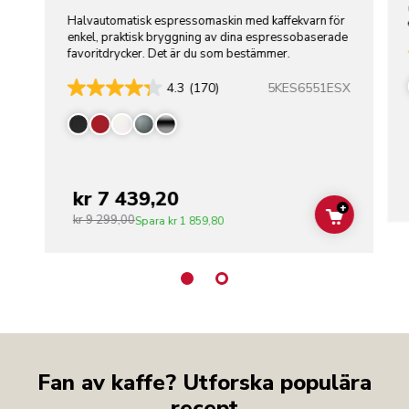
Halvautomatisk espressomaskin med kaffekvarn för
enkel, praktisk bryggning av dina espressobaserade
favoritdrycker. Det är du som bestämmer.
5KES6551ESX
4.3
(170)
kr 7 439,20
+
kr 9 299,00
ADD TO C
Spara
kr 1 859,80
Fan av kaffe? Utforska populära
recept