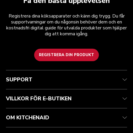
Få den bästa upplevelsen
Registrera dina köksapparater och känn dig trygg. Du får
supportvarningar om du någonsin behöver dem och en
kostnadsfri digital guide för utvalda produkter som hjälper
dig att komma igång.
REGISTRERA DIN PRODUKT
Health Check
Regler och villkor
Varumärket
Hitta en butik
Kundtjänst
Frakt och leverans
Vår historia
SUPPORT
Spåra din beställning
Returer och återbetalningar
Garanti och dokument
Imprint
Kontakta oss
Tillgänglighetsredogörelse
Vanliga frågor
ODR
VILLKOR FÖR E-BUTIKEN
OM KITCHENAID