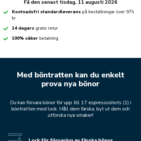
Få den senast tisdag, 11 augusti 2026
Checked
Kostnadsfri standardleverans
på beställningar över 975
kr
Checked
14 dagars
gratis retur
Checked
100% säker
betalning
Med böntratten kan du enkelt
prova nya bönor
Du kan förvara bönor för upp till 17 espressoshots (1) i
böntratten med lock. Håll dem färska, byt ut dem och
utforska nya smaker!
Lock för förvaring av färska bönor