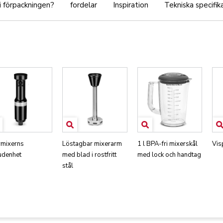
 i förpackningen?
fordelar
Inspiration
Tekniska specifik
vmixerns
Löstagbar mixerarm
1 l BPA-fri mixerskål
Vis
udenhet
med blad i rostfritt
med lock och handtag
stål