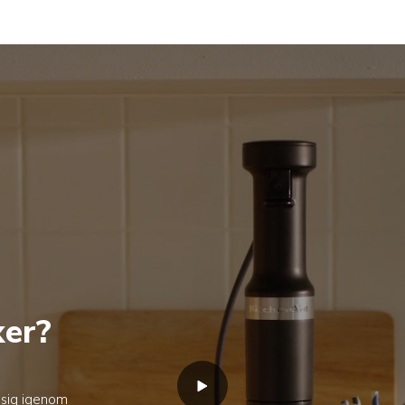
xer?
 sig igenom