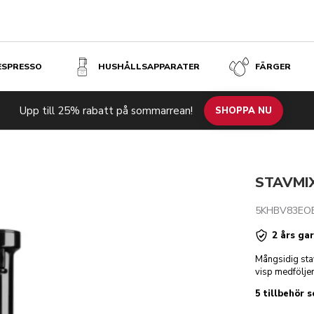
 ESPRESSO
HUSHÅLLSAPPARATER
FÄRGER
S
kr 
Upp till 25% rabatt på sommarrean!
Tekniska specifikationer
Recensioner
SHOPPA NU
STAVMIX
5KHBV83EO
2 års gar
Mångsidig sta
visp medföljer
5 tillbehör 