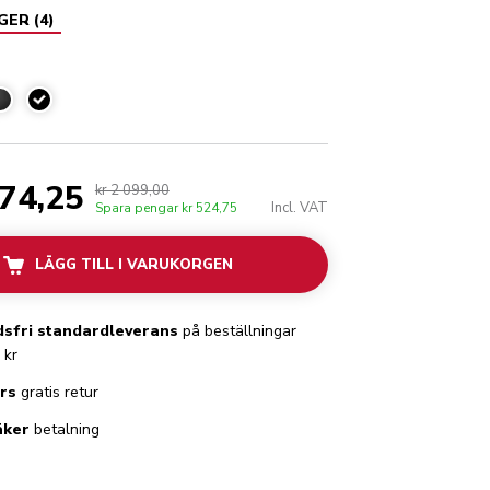
AGER
(
4
)
Svart
574,25
kr 2 099,00
Incl. VAT
Spara pengar
kr 524,75
LÄGG TILL I VARUKORGEN
sfri standardleverans
på beställningar
 kr
rs
gratis retur
äker
betalning