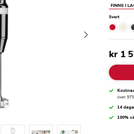
FINNS I L
Svart
kr 1 
Checked
Kostnad
över 975
Checked
14 daga
Checked
100% s