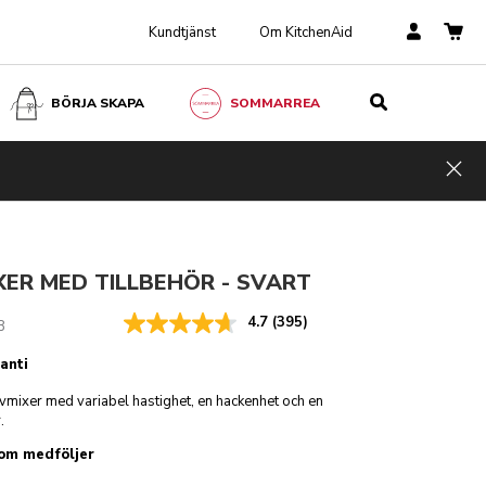
Kundtjänst
Om KitchenAid
BÖRJA SKAPA
SOMMARREA
vart
kr 2 099,00
LÄGG TILL I VARUKORGEN
1 574,25
Incl.
Spara
Hid
VAT
pengar
kr 524,75
ER MED TILLBEHÖR - SVART
4.7
(395)
B
anti
vmixer med variabel hastighet, en hackenhet och en
.
som medföljer