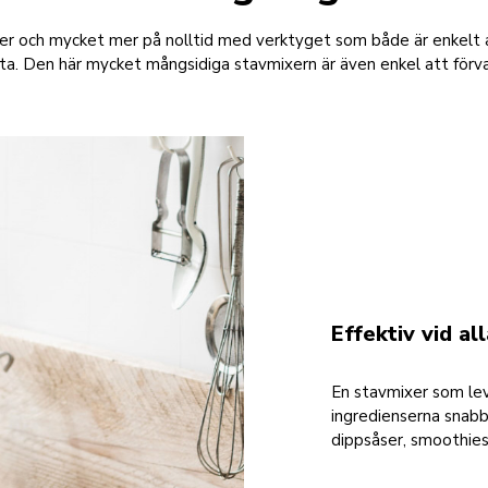
ter och mycket mer på nolltid med verktyget som både är enkelt 
fta. Den här mycket mångsidiga stavmixern är även enkel att förva
Effektiv vid al
En stavmixer som leve
ingredienserna snabbt
dippsåser, smoothie