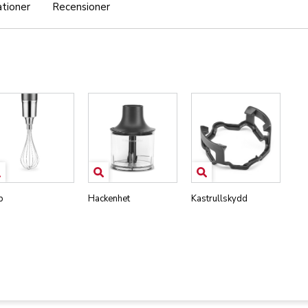
ationer
Recensioner
p
Hackenhet
Kastrullskydd