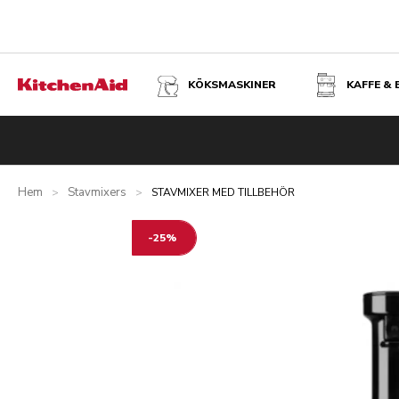
KÖKSMASKINER
KAFFE &
STAVMIXER MED TILLBEHÖR - SVART
Översikt
Vad finns i förpackningen?
fordelar
Inspiration
Hem
Stavmixers
>
>
STAVMIXER MED TILLBEHÖR
-25%