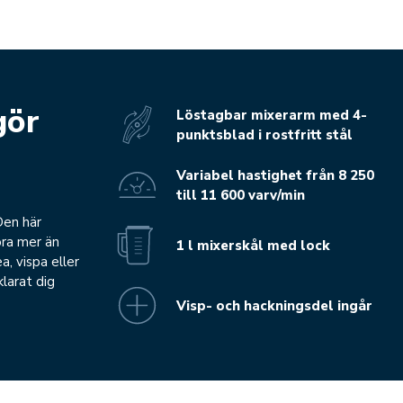
gör
Löstagbar mixerarm med 4-
punktsblad i rostfritt stål
Variabel hastighet från 8 250
till 11 600 varv/min
Den här
öra mer än
1 l mixerskål med lock
a, vispa eller
larat dig
Visp- och hackningsdel ingår