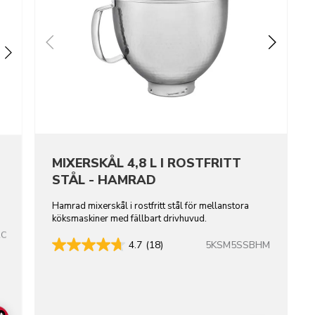
MIXERSKÅL 4,8 L I ROSTFRITT
STÅL - HAMRAD
Hamrad mixerskål i rostfritt stål för mellanstora
köksmaskiner med fällbart drivhuvud.
RC
5KSM5SSBHM
4.7
(18)
+