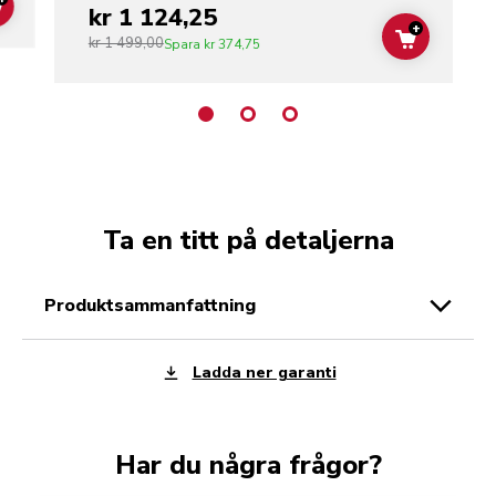
kr 1 124,25
ADD TO CART
+
kr 1 499,00
ADD TO C
Spara
kr 374,75
Ta en titt på detaljerna
produktsammanfattning
Ladda ner garanti
Har du några frågor?