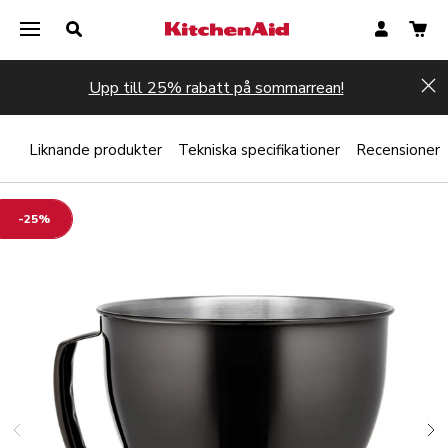
Upp till 25% rabatt på sommarrean!
Hi
ar
Liknande produkter
Tekniska specifikationer
Recensioner
-25%