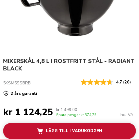
MIXERSKÅL 4,8 L I ROSTFRITT STÅL - RADIANT
BLACK
4.7
(26)
5KSM5SSBRB
2 års garanti
kr 1 124,25
kr 1 499,00
Incl. VAT
Spara pengar
kr 374,75
LÄGG TILL I VARUKORGEN