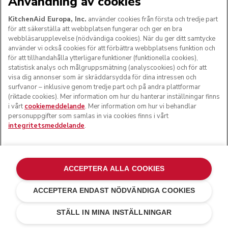
Användning av cookies
KitchenAid Europa, Inc.
använder cookies från första och tredje part
för att säkerställa att webbplatsen fungerar och ger en bra
webbläsarupplevelse (nödvändiga cookies). När du ger ditt samtycke
använder vi också cookies för att förbättra webbplatsens funktion och
Kostnadsfri standardleverans på beställningar över 975
för att tillhandahålla ytterligare funktioner (funktionella cookies),
kr
statistisk analys och målgruppsmätning (analyscookies) och för att
visa dig annonser som är skräddarsydda för dina intressen och
14 dagars gratis retur
surfvanor – inklusive genom tredje part och på andra plattformar
(riktade cookies). Mer information om hur du hanterar inställningar finns
100% säker betalning
i vårt
cookiemeddelande
. Mer information om hur vi behandlar
personuppgifter som samlas in via cookies finns i vårt
integritetsmeddelande
.
Få 5% rabatt när du registrerar dig
för våra nyheter och erbjudanden
ACCEPTERA ALLA COOKIES
Se vår
Integritetspolicyn
ACCEPTERA ENDAST NÖDVÄNDIGA COOKIES
kr 1 499,00
Your email address
kr 1 124,25
LÄGG TILL I VARUKORGEN
Spara
STÄLL IN MINA INSTÄLLNINGAR
pengar
kr 374,75