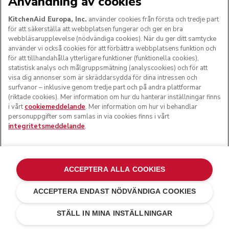
Användning av cookies
KitchenAid Europa, Inc.
använder cookies från första och tredje part
för att säkerställa att webbplatsen fungerar och ger en bra
webbläsarupplevelse (nödvändiga cookies). När du ger ditt samtycke
använder vi också cookies för att förbättra webbplatsens funktion och
för att tillhandahålla ytterligare funktioner (funktionella cookies),
statistisk analys och målgruppsmätning (analyscookies) och för att
visa dig annonser som är skräddarsydda för dina intressen och
surfvanor – inklusive genom tredje part och på andra plattformar
(riktade cookies). Mer information om hur du hanterar inställningar finns
i vårt
cookiemeddelande
. Mer information om hur vi behandlar
personuppgifter som samlas in via cookies finns i vårt
integritetsmeddelande
.
ACCEPTERA ALLA COOKIES
ACCEPTERA ENDAST NÖDVÄNDIGA COOKIES
Contour silver
kr 1 399,00
LÄGG TILL I VARUKORGEN
kr 1 119,20
Spara
STÄLL IN MINA INSTÄLLNINGAR
pengar
kr 279,80