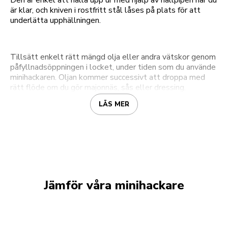
Den är enkel att hälla upp ur med hjälp av hällpipen när du
är klar, och kniven i rostfritt stål låses på plats för att
underlätta upphällningen.
Tillsätt enkelt rätt mängd olja eller andra vätskor genom
påfyllnadsöppningen i locket, under tiden som du använde
minihackaren. Oljan kommer successivt att droppa med
rätt flöde om du gör majonnäs, sås eller dressing.
LÄS MER
Jämför våra minihackare