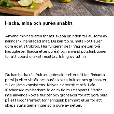
Hacka, mixa och puréa snabbt
Använd minihackaren för att skapa grunden till all form av
näringsrik, hemlagad mat. Du kan t.o.m. mala kött eller
göra eget ströbröd. Hur fungerar det? Välj mellan två
hastigheter (hacka eller puréa) och använd pulsfunktionen
för att uppnå önskat resultat, från grov till fin.
Du kan hacka råa frukter, grönsaker eller nötter, finhacka
persilja eller vitlök och puréa kokta frukter och grönsaker
till en jämn konsistens. Kniven av rostfritt stål i vår
KitchenAid minihackare är en riktig multiapparat. Varför
inte använda kokta frukter och grönsaker för att göra puré
på ett kick? Perfekt för näringsrik barnmat eller för att
skapa släta garneringar som puré av selleri.