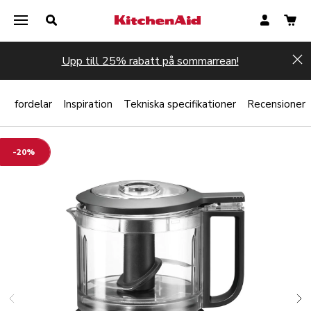
Upp till 25% rabatt på sommarrean!
Hi
?
fordelar
Inspiration
Tekniska specifikationer
Recensioner
-20%