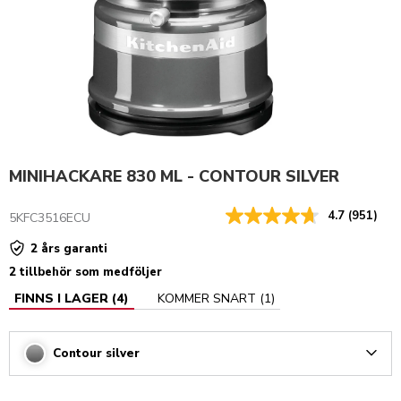
MINIHACKARE 830 ML - CONTOUR SILVER
4.7
(951)
5KFC3516ECU
2 års garanti
2 tillbehör som medföljer
FINNS I LAGER
(
4
)
KOMMER SNART
(
1
)
Contour silver
Arrow