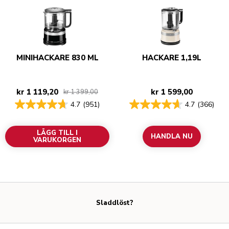
MINIHACKARE 830 ML
HACKARE 1,19L
kr 1 119,20
kr 1 599,00
kr 1 399,00
4.7
(951)
4.7
(366)
LÄGG TILL I
HANDLA NU
VARUKORGEN
Sladdlöst?