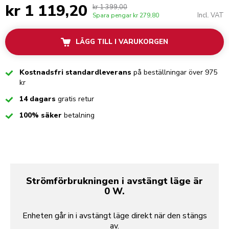
kr 1 119,20
kr 1 399,00
Incl. VAT
Spara pengar
kr 279,80
LÄGG TILL I VARUKORGEN
Checked
Kostnadsfri standardleverans
på beställningar över 975
kr
Checked
14 dagars
gratis retur
Checked
100% säker
betalning
Strömförbrukningen i avstängt läge är
0 W.
Enheten går in i avstängt läge direkt när den stängs
av.