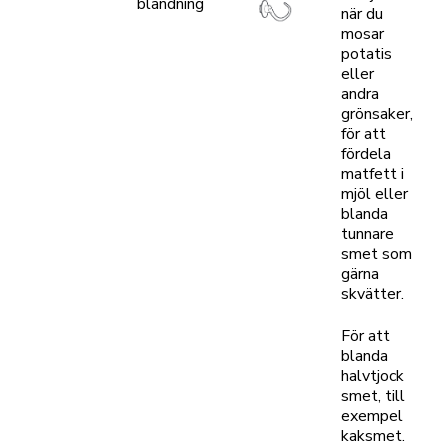
blandning
när du
mosar
potatis
eller
andra
grönsaker,
för att
fördela
matfett i
mjöl eller
blanda
tunnare
smet som
gärna
skvätter.
För att
blanda
halvtjock
smet, till
exempel
kaksmet.