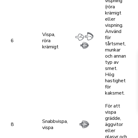
vispning
(röra
krämigt
eller
vispning.
Använd
Vispa,
för
6
röra
tårtsmet,
krämigt
munkar
och annan
typ av
smet.
Hög
hastighet
för
kaksmet.
För att
vispa
grädde,
Snabbvispa,
8
äggvitor
vispa
eller
glasyr och