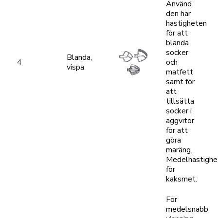
Använd
den här
hastigheten
för att
blanda
socker
Blanda,
4
och
vispa
matfett
samt för
att
tillsätta
socker i
äggvitor
för att
göra
maräng.
Medelhastighe
för
kaksmet.
För
medelsnabb