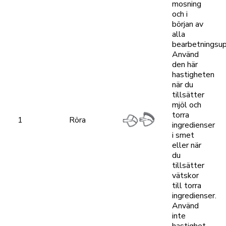
mosning
och i
början av
alla
bearbetningsup
Använd
den här
hastigheten
när du
tillsätter
mjöl och
torra
1
Röra
ingredienser
i smet
eller när
du
tillsätter
vätskor
till torra
ingredienser.
Använd
inte