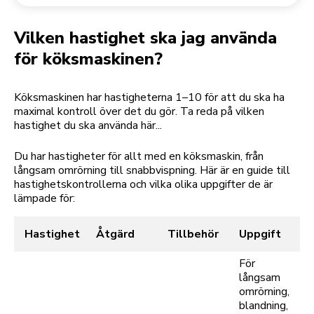
Returnera en beställning
Kaffekvarn
Mitt konto
Vilken hastighet ska jag använda
för köksmaskinen?
Köksmaskinen har hastigheterna 1–10 för att du ska ha
maximal kontroll över det du gör. Ta reda på vilken
hastighet du ska använda här...
Du har hastigheter för allt med en köksmaskin, från
långsam omrörning till snabbvispning. Här är en guide till
hastighetskontrollerna och vilka olika uppgifter de är
lämpade för:
Hastighet
Åtgärd
Tillbehör
Uppgift
För
långsam
omrörning,
blandning,