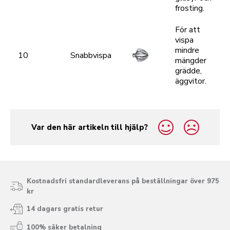
frosting.
För att
vispa
mindre
10
Snabbvispa
mängder
grädde,
äggvitor.
Var den här artikeln till hjälp?
yes
no
Kostnadsfri standardleverans på beställningar över 975
kr
14 dagars gratis retur
100% säker betalning