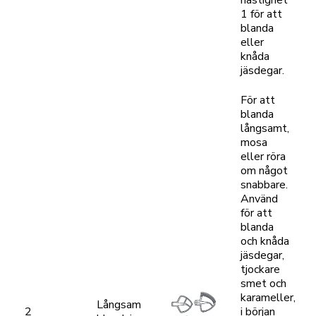
hastighet
1 för att
blanda
eller
knåda
jäsdegar.
För att
blanda
långsamt,
mosa
eller röra
om något
snabbare.
Använd
för att
blanda
och knåda
jäsdegar,
tjockare
smet och
karameller,
Långsam
2
i början