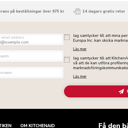
rans på beställningar över 975 kr
14 dagars gratis retur
Jag samtycker till att mina p
r email address
Europa Inc. kan skicka markna
Läs mer
namn
Jag samtycker till att Kitchen
så att de kan utföra profileri
marknadsföringskommunikation 
ernamn
Läs mer
Få den b
TIKEN
OM KITCHENAID