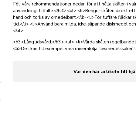
Följ våra rekommendationer nedan för att hålla skålen i val
användningstillfälle:</h3> <ul> <li>Rengör skålen direkt eft
hand och torka av omedelbart.</li> <li>För tuffare fläckar s
tid.</li> <li>Använd bara milda, icke-slipande diskmedel och
</ul>
<h3>Långtidsvård:</h3> <ul> <li>Vårda skålen regelbundet
<li>Det kan till exempel vara mineralolja, livsmedelssäker trä
Var den här artikeln till hjä
yes
no