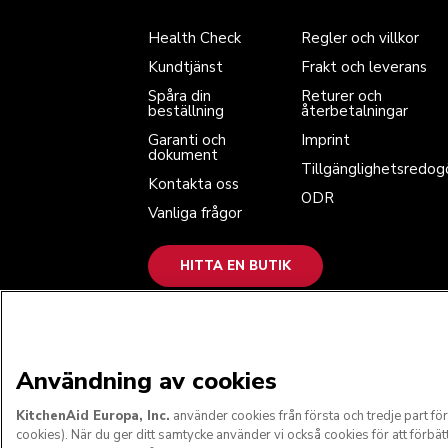
Spåra din beställning
Returer och återbetalningar
Garanti och dokument
Imprint
Health Check
Regler och villkor
Kontakta oss
Tillgänglighetsredogörelse
Vanliga frågor
ODR
Kundtjänst
Frakt och leverans
Spåra din
Returer och
beställning
återbetalningar
Garanti och
Imprint
dokument
Tillgänglighetsredog
Kontakta oss
ODR
Vanliga frågor
HITTA EN BUTIK
VI GODKÄNNER
Användning av cookies
KitchenAid Europa, Inc.
använder cookies från första och tredje part f
cookies). När du ger ditt samtycke använder vi också cookies för att förbätt