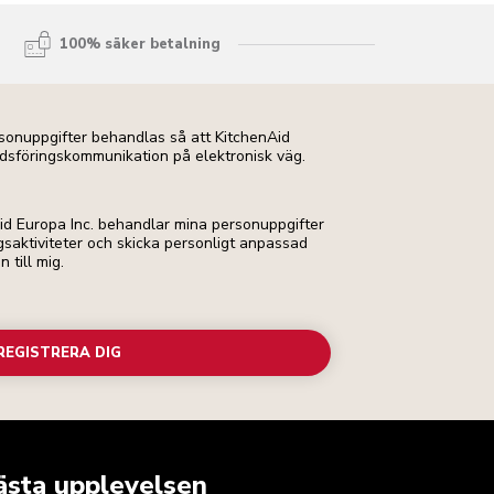
100% säker betalning
ersonuppgifter behandlas så att KitchenAid
dsföringskommunikation på elektronisk väg.
Aid Europa Inc. behandlar mina personuppgifter
ngsaktiviteter och skicka personligt anpassad
till mig.
REGISTRERA DIG
ästa upplevelsen