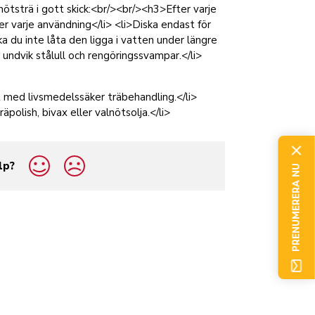
nötsträ i gott skick:<br/><br/><h3>Efter varje
er varje användning</li> <li>Diska endast för
ka du inte låta den ligga i vatten under längre
 undvik stålull och rengöringssvampar.</li>
 med livsmedelssäker träbehandling.</li>
polish, bivax eller valnötsolja.</li>
lp?
PRENUMERERA NU