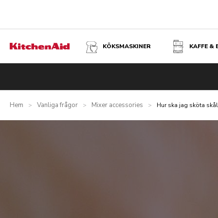
KÖKSMASKINER
KAFFE &
Hem
Vanliga frågor
Mixer accessories
>
>
>
Hur ska jag sköta skål