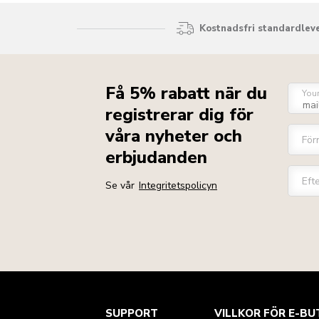
Kostnadsfri standardleve
Få 5% rabatt när du
You
registrerar dig för
våra nyheter och
För
erbjudanden
Eft
Se vår
Integritetspolicyn
Health Check
Regler och villkor
Varumärket
Hitta en butik
SUPPORT
VILLKOR FÖR E-BU
Kundtjänst
Frakt och leverans
Vår historia