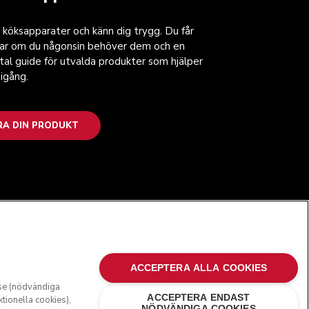
 köksapparater och känn dig trygg. Du får
gar om du någonsin behöver dem och en
ital guide för utvalda produkter som hjälper
igång.
RA DIN PRODUKT
FÖLJ OSS
ACCEPTERA ALLA COOKIES
lse (nödvändiga
ACCEPTERA ENDAST
ktionella cookies),
NÖDVÄNDIGA COOKIES