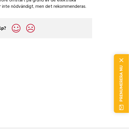
före omstart på grund av de elektriska
r inte nödvändigt, men det rekommenderas.
lp?
PRENUMERERA NU