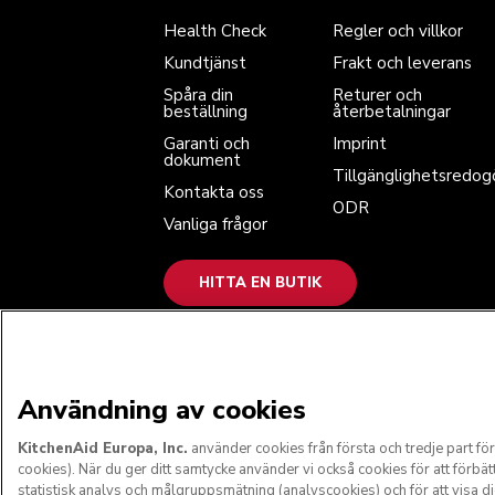
Spåra din beställning
Returer och återbetalningar
Garanti och dokument
Imprint
Health Check
Regler och villkor
Kontakta oss
Tillgänglighetsredogörelse
Vanliga frågor
ODR
Kundtjänst
Frakt och leverans
Spåra din
Returer och
beställning
återbetalningar
Garanti och
Imprint
dokument
Tillgänglighetsredog
Kontakta oss
ODR
Vanliga frågor
HITTA EN BUTIK
VI GODKÄNNER
Användning av cookies
KitchenAid Europa, Inc.
använder cookies från första och tredje part f
cookies). När du ger ditt samtycke använder vi också cookies för att förbätt
statistisk analys och målgruppsmätning (analyscookies) och för att visa 