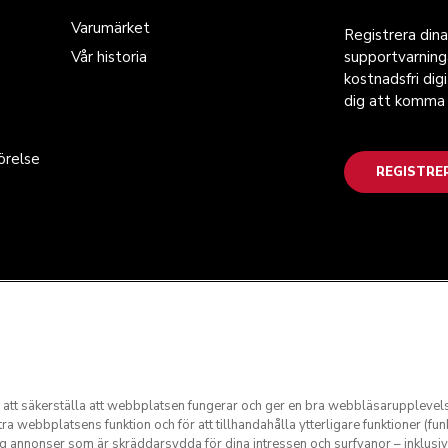
Varumärket
Registrera dina
Vår historia
supportvarnin
kostnadsfri dig
dig att komma 
örelse
REGISTRE
ör att säkerställa att webbplatsen fungerar och ger en bra webbläsaruppleve
ra webbplatsens funktion och för att tillhandahålla ytterligare funktioner (fun
dig annonser som är skräddarsydda för dina intressen och surfvanor – inklusi