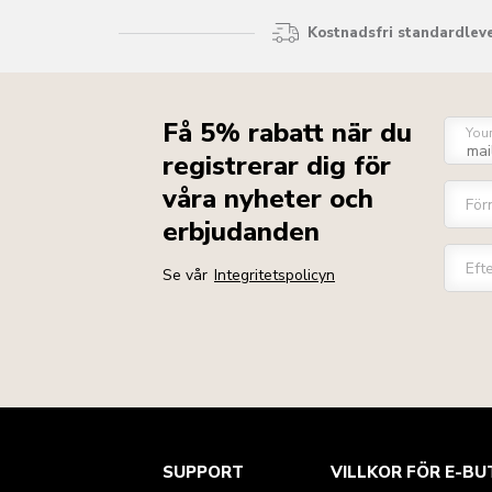
Kostnadsfri standardleve
Få 5% rabatt när du
You
registrerar dig för
våra nyheter och
För
erbjudanden
Eft
Se vår
Integritetspolicyn
Health Check
Regler och villkor
Varumärket
Hitta en butik
SUPPORT
VILLKOR FÖR E-BU
Kundtjänst
Frakt och leverans
Vår historia