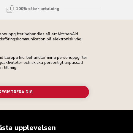
100% säker betalning
ersonuppgifter behandlas så att KitchenAid
dsföringskommunikation på elektronisk väg.
Aid Europa Inc. behandlar mina personuppgifter
ngsaktiviteter och skicka personligt anpassad
till mig.
REGISTRERA DIG
ästa upplevelsen