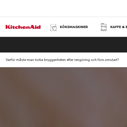
KÖKSMASKINER
KAFFE &
Varför måste man torka bryggenheten efter rengöring och före omstart?