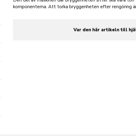
Den del av maskinen där bryggenheten sitter ska vara torr 
komponenterna. Att torka bryggenheten efter rengöring ä
Var den här artikeln till hjä
yes
no