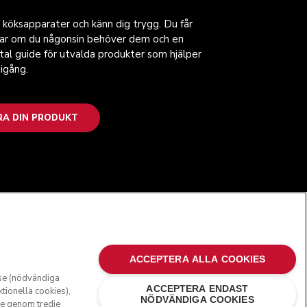
 köksapparater och känn dig trygg. Du får
gar om du någonsin behöver dem och en
ital guide för utvalda produkter som hjälper
igång.
RA DIN PRODUKT
FÖLJ OSS
ACCEPTERA ALLA COOKIES
lse (nödvändiga
ACCEPTERA ENDAST
ktionella cookies),
NÖDVÄNDIGA COOKIES
ve genom tredje