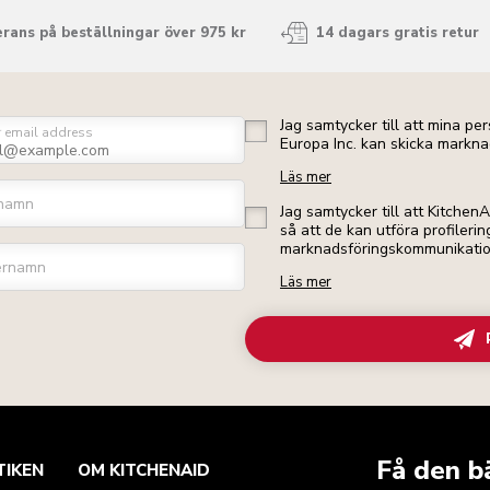
rans på beställningar över 975 kr
14 dagars gratis retur
Jag samtycker till att mina p
r email address
Europa Inc. kan skicka markna
Läs mer
namn
Jag samtycker till att Kitchen
så att de kan utföra profileri
marknadsföringskommunikation 
ernamn
Läs mer
Få den b
TIKEN
OM KITCHENAID