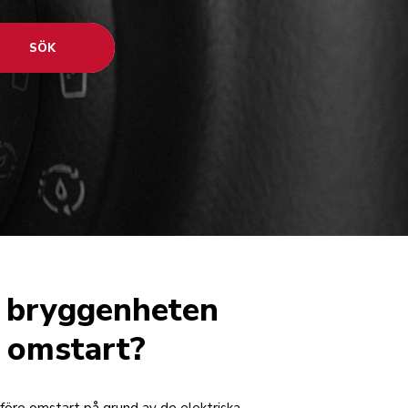
SÖK
a bryggenheten
e omstart?