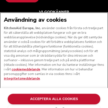
VI GODKÄNNER
Användning av cookies
KitchenAid Europa, Inc.
använder cookies från första och tredje part
för att säkerställa att webbplatsen fungerar och ger en bra
FÖLJ OSS
webbläsarupplevelse (nödvändiga cookies). När du ger ditt samtycke
använder vi också cookies för att förbättra webbplatsens funktion och
för att tillhandahålla ytterligare funktioner (funktionella cookies),
statistisk analys och målgruppsmätning (analyscookies) och för att
visa dig annonser som är skräddarsydda för dina intressen och
surfvanor – inklusive genom tredje part och på andra plattformar
(riktade cookies). Mer information om hur du hanterar inställningar finns
i vårt
cookiemeddelande
. Mer information om hur vi behandlar
personuppgifter som samlas in via cookies finns i vårt
integritetsmeddelande
.
© KitchenAid 2026 - Med ensamrätt. KitchenAid och
köksmaskinens design är varumärkesskyddade i USA och i
ACCEPTERA ALLA COOKIES
andra länder.