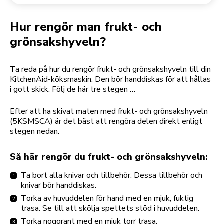
Returnera en beställning
Kaffekvarn
Mitt konto
Hur rengör man frukt- och
grönsakshyveln?
Ta reda på hur du rengör frukt- och grönsakshyveln till din
KitchenAid-köksmaskin. Den bör handdiskas för att hållas
i gott skick. Följ de här tre stegen …
Efter att ha skivat maten med frukt- och grönsakshyveln
(5KSMSCA) är det bäst att rengöra delen direkt enligt
stegen nedan.
Så här rengör du frukt- och grönsakshyveln:
Ta bort alla knivar och tillbehör. Dessa tillbehör och
knivar bör handdiskas.
Torka av huvuddelen för hand med en mjuk, fuktig
trasa. Se till att skölja spettets stöd i huvuddelen.
Torka noggrant med en mjuk torr trasa.