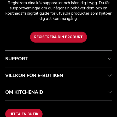
Registrera dina köksapparater och känn dig trygg. Du får
supportvarningar om du någonsin behöver dem och en
kostnadsfri digital guide för utvalda produkter som hjälper
dig att komma igång.
REGISTRERA DIN PRODUKT
Health Check
Regler och villkor
Varumärket
Hitta en butik
Kundtjänst
Frakt och leverans
Vår historia
SUPPORT
Spåra din beställning
Returer och återbetalningar
Garanti och dokument
Imprint
Kontakta oss
Tillgänglighetsredogörelse
Vanliga frågor
ODR
VILLKOR FÖR E-BUTIKEN
OM KITCHENAID
HITTA EN BUTIK