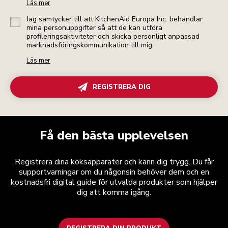
Läs mer
Jag samtycker till att KitchenAid Europa Inc. behandlar
mina personuppgifter så att de kan utföra
profileringsaktiviteter och skicka personligt anpassad
marknadsföringskommunikation till mig.
Läs mer
REGISTRERA DIG
Få den bästa upplevelsen
Registrera dina köksapparater och känn dig trygg. Du får
supportvarningar om du någonsin behöver dem och en
kostnadsfri digital guide för utvalda produkter som hjälper
dig att komma igång.