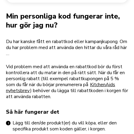
Returnera en beställning
Kaffekvarn
Mitt konto
Min personliga kod fungerar inte,
hur gör jag nu?
Du har kanske fått en rabattkod eller kampanjkupong. Om
du har problem med att använda den hittar du våra råd här
…
Vid problem med att använda en rabattkod bör du först
kontrollera att du matar in den på rätt sätt. När du får en
personlig rabatt (till exempel rabattkupongen på 5 %
som du får när du börjar prenumerera på
KitchenAids
nyhetsbrev
) behöver du lägga till rabattkoden i korgen för
att använda rabatten.
Så här fungerar det
Lägg till den/de produkt(er) du vill köpa, eller den
specifika produkt som koden gäller, i korgen.