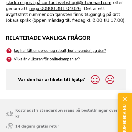
skicka e-post på contact.webshop@kitchenaid.com
eller
genom att
ringa 00800 381 04026
. Det är ett
avgiftsfritt nummer och tjänsten finns tillgänglig på ditt
lokala språk (öppen måndag till fredag kl. 8.00 till 17.00).
RELATERADE VANLIGA FRÅGOR
Jag har fått en personlig rabatt, hur använder jag den?
Vilka är villkoren för onlinekampanjer?
Var den här artikeln till hjälp?
yes
no
PRENUMERERA NU
Kostnadsfri standardleverans på beställningar över 975
kr
14 dagars gratis retur