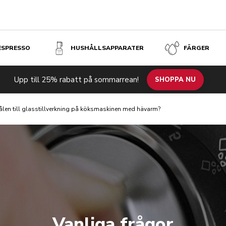
 ESPRESSO
HUSHÅLLSAPPARATER
FÄRGER
Upp till 25% rabatt på sommarrean!
SHOPPA NU
kålen till glasstillverkning på köksmaskinen med hävarm?
Vanliga frågor