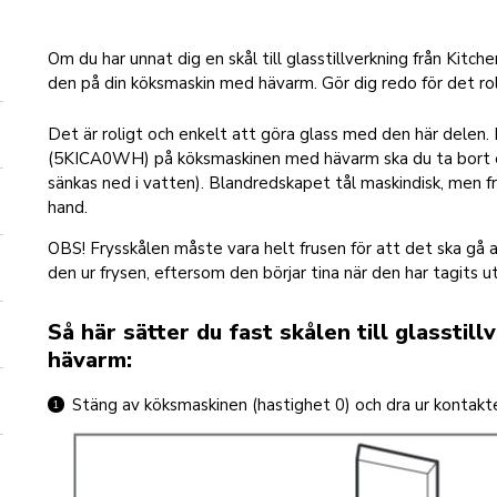
Om du har unnat dig en skål till glasstillverkning från Kitc
den på din köksmaskin med hävarm. Gör dig redo för det ro
Det är roligt och enkelt att göra glass med den här delen. In
(5KICA0WH) på köksmaskinen med hävarm ska du ta bort et
sänkas ned i vatten). Blandredskapet tål maskindisk, men f
hand.
OBS! Frysskålen måste vara helt frusen för att det ska gå a
den ur frysen, eftersom den börjar tina när den har tagits ut
Så här sätter du fast skålen till glassti
hävarm:
Stäng av köksmaskinen (hastighet 0) och dra ur kontakt