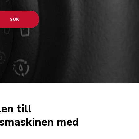
SÖK
en till
öksmaskinen med