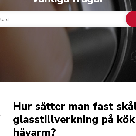
Hur sätter man fast skål
glasstillverkning på k
hävarm?