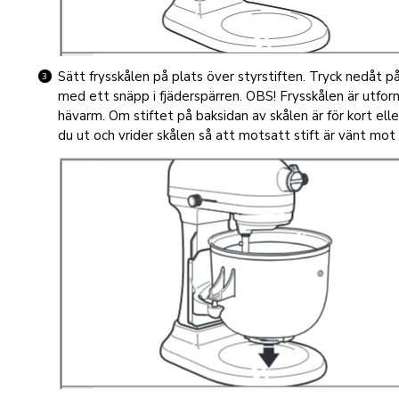
Sätt frysskålen på plats över styrstiften. Tryck nedåt på 
med ett snäpp i fjäderspärren. OBS! Frysskålen är utfor
hävarm. Om stiftet på baksidan av skålen är för kort eller
du ut och vrider skålen så att motsatt stift är vänt mot