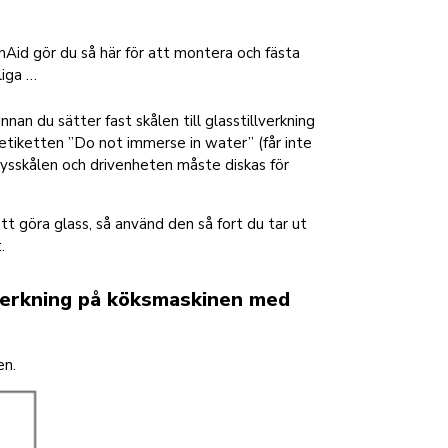
henAid gör du så här för att montera och fästa
liga …
nan du sätter fast skålen till glasstillverkning
iketten ”Do not immerse in water” (får inte
rysskålen och drivenheten måste diskas för
tt göra glass, så använd den så fort du tar ut
.
llverkning på köksmaskinen med
en.