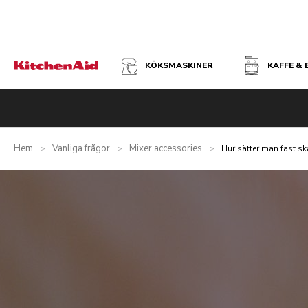
KÖKSMASKINER
KAFFE &
Hem
Vanliga frågor
Mixer accessories
>
>
>
Hur sätter man fast s