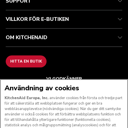
SUPPORT
Spåra din beställning
Returer och återbetalningar
Garanti och dokument
Imprint
Kontakta oss
Tillgänglighetsredogörelse
Vanliga frågor
ODR
VILLKOR FÖR E-BUTIKEN
OM KITCHENAID
HITTA EN BUTIK
VI GODKÄNNER
Användning av cookies
KitchenAid Europa, Inc.
använder cookies från första och tredje part
för att säkerställa att webbplatsen fungerar och ger en bra
FÖLJ OSS
webbläsarupplevelse (nödvändiga cookies). När du ger ditt samtycke
använder vi också cookies för att förbättra webbplatsens funktion och
för att tillhandahålla ytterligare funktioner (funktionella cookies),
statistisk analys och målgruppsmätning (analyscookies) och för att