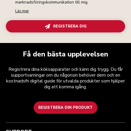
marknadsföringskommunikation till mig.
Läs mer
REGISTRERA DIG
Få den bästa upplevelsen
Registrera dina köksapparater och känn dig trygg. Du får
supportvarningar om du någonsin behöver dem och en
kostnadsfri digital guide för utvalda produkter som hjälper
dig att komma igång.
REGISTRERA DIN PRODUKT
Health Check
Regler och villkor
Varumärket
Hitta en butik
Kundtjänst
Frakt och leverans
Vår historia