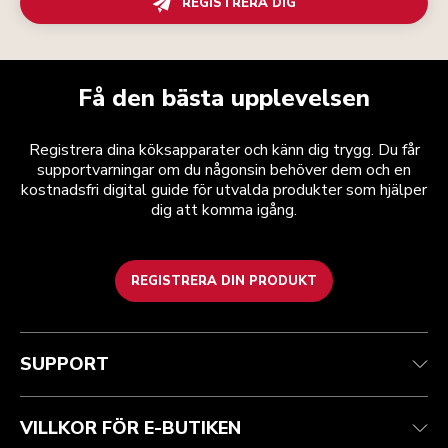
REGISTRERA DIG
Få den bästa upplevelsen
Registrera dina köksapparater och känn dig trygg. Du får
supportvarningar om du någonsin behöver dem och en
kostnadsfri digital guide för utvalda produkter som hjälper
dig att komma igång.
REGISTRERA DIN PRODUKT
Health Check
Regler och villkor
Varumärket
Hitta en butik
Kundtjänst
Frakt och leverans
Vår historia
SUPPORT
Spåra din beställning
Returer och återbetalningar
Garanti och dokument
Imprint
Kontakta oss
Tillgänglighetsredogörelse
Vanliga frågor
ODR
VILLKOR FÖR E-BUTIKEN