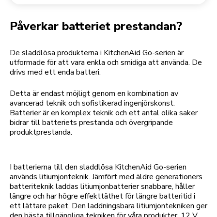
Returnera en beställning
Kaffekvarn
Mitt konto
Påverkar batteriet prestandan?
De sladdlösa produkterna i KitchenAid Go-serien är
utformade för att vara enkla och smidiga att använda. De
drivs med ett enda batteri.
Detta är endast möjligt genom en kombination av
avancerad teknik och sofistikerad ingenjörskonst.
Batterier är en komplex teknik och ett antal olika saker
bidrar till batteriets prestanda och övergripande
produktprestanda.
I batterierna till den sladdlösa KitchenAid Go-serien
används litiumjonteknik. Jämfört med äldre generationers
batteriteknik laddas litiumjonbatterier snabbare, håller
längre och har högre effekttäthet för längre batteritid i
ett lättare paket. Den laddningsbara litiumjontekniken ger
den bästa tillgängliga tekniken för våra produkter. 12 V