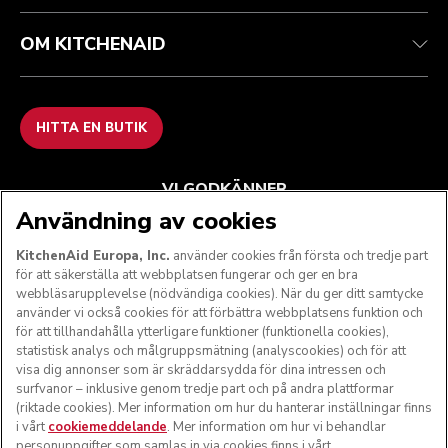
OM KITCHENAID
HITTA EN BUTIK
VI GODKÄNNER
Användning av cookies
KitchenAid Europa, Inc.
använder cookies från första och tredje part
för att säkerställa att webbplatsen fungerar och ger en bra
FÖLJ OSS
webbläsarupplevelse (nödvändiga cookies). När du ger ditt samtycke
använder vi också cookies för att förbättra webbplatsens funktion och
för att tillhandahålla ytterligare funktioner (funktionella cookies),
statistisk analys och målgruppsmätning (analyscookies) och för att
visa dig annonser som är skräddarsydda för dina intressen och
surfvanor – inklusive genom tredje part och på andra plattformar
(riktade cookies). Mer information om hur du hanterar inställningar finns
i vårt
cookiemeddelande
. Mer information om hur vi behandlar
personuppgifter som samlas in via cookies finns i vårt