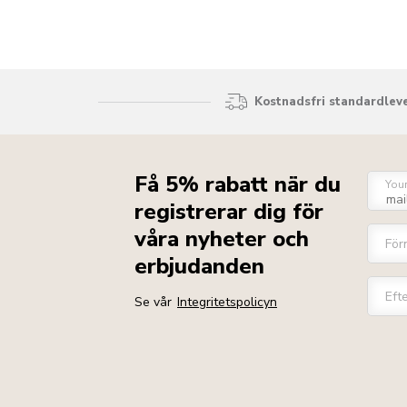
Kostnadsfri standardleve
Få 5% rabatt när du
You
registrerar dig för
våra nyheter och
För
erbjudanden
Eft
Se vår
Integritetspolicyn