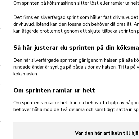
Om sprinten på köksmaskinen sitter löst eller ramlar ur helt 
Det finns en silverfärgad sprint som håller fast drivhuvude
drivhuvud. Ibland kan den lossna och behöver då dras åt. An
kan åtgärda problemet genom att skjuta tillbaka sprinten p
Så här justerar du sprinten på din köksma
Den här silverfärgade sprinten går igenom halsen på alla k
rundade ändar är synliga på båda sidor av halsen. Titta på
köksmaskin
.
Om sprinten ramlar ur helt
Om sprinten ramlar ur helt kan du behöva ta hjälp av någon 
behöver hålla ihop de två delarna och samtidigt sätta in spr
Var den här artikeln till hjä
yes
no