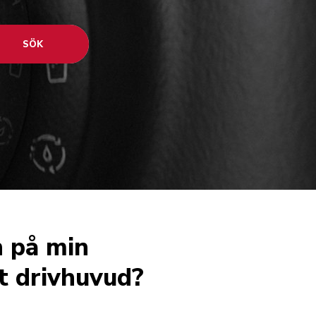
SÖK
n på min
t drivhuvud?