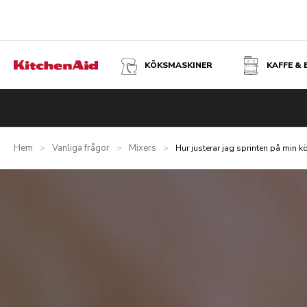
KÖKSMASKINER
KAFFE &
Hem
Vanliga frågor
Mixers
>
>
>
Hur justerar jag sprinten på min 