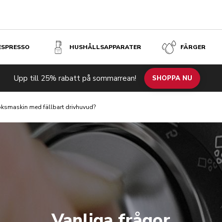
 ESPRESSO
HUSHÅLLSAPPARATER
FÄRGER
Upp till 25% rabatt på sommarrean!
SHOPPA NU
köksmaskin med fällbart drivhuvud?
Vanliga frågor