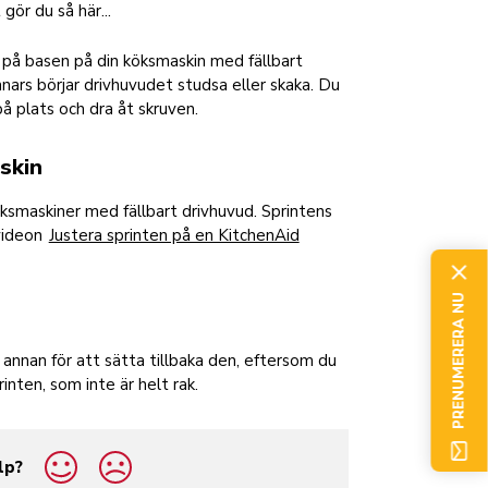
gör du så här...
t på basen på din köksmaskin med fällbart
nars börjar drivhuvudet studsa eller skaka. Du
å plats och dra åt skruven.
skin
öksmaskiner med fällbart drivhuvud. Sprintens
 videon
Justera sprinten på en KitchenAid
PRENUMERERA NU
annan för att sätta tillbaka den, eftersom du
inten, som inte är helt rak.
lp?