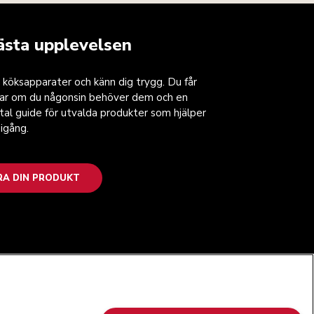
ästa upplevelsen
 köksapparater och känn dig trygg. Du får
gar om du någonsin behöver dem och en
ital guide för utvalda produkter som hjälper
igång.
RA DIN PRODUKT
FÖLJ OSS