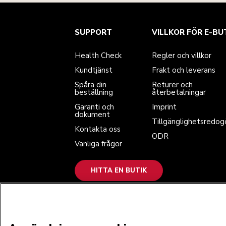
Health Check
Regler och villkor
Varumärket
Hitta en butik
SUPPORT
VILLKOR FÖR E-BU
Kundtjänst
Frakt och leverans
Vår historia
Spåra din beställning
Returer och återbetalningar
Garanti och dokument
Imprint
Health Check
Regler och villkor
Kontakta oss
Tillgänglighetsredogörelse
Vanliga frågor
ODR
Kundtjänst
Frakt och leverans
Spåra din
Returer och
beställning
återbetalningar
Garanti och
Imprint
dokument
Tillgänglighetsredog
Kontakta oss
ODR
Vanliga frågor
HITTA EN BUTIK
VI GODKÄNNER