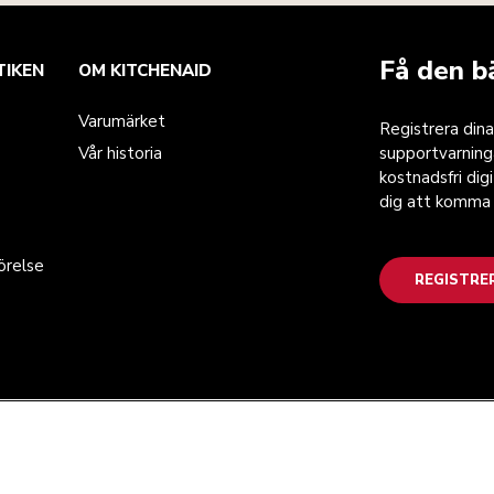
Få den b
TIKEN
OM KITCHENAID
Varumärket
Registrera dina
Vår historia
supportvarnin
kostnadsfri dig
dig att komma 
örelse
REGISTRE