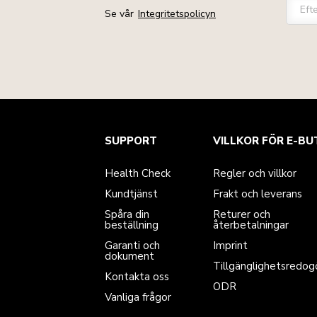
Eft
Se vår
Integritetspolicyn
Health Check
Regler och villkor
Varumärket
Hitta en butik
SUPPORT
VILLKOR FÖR E-BU
Kundtjänst
Frakt och leverans
Vår historia
Spåra din beställning
Returer och återbetalningar
Garanti och dokument
Imprint
Health Check
Regler och villkor
Kontakta oss
Tillgänglighetsredogörelse
Vanliga frågor
ODR
Kundtjänst
Frakt och leverans
Spåra din
Returer och
beställning
återbetalningar
Garanti och
Imprint
dokument
Tillgänglighetsredog
Kontakta oss
ODR
Vanliga frågor