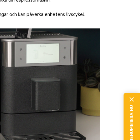
alka din espressomaskin.
ngar och kan påverka enhetens livscykel.
PRENUMERERA NU