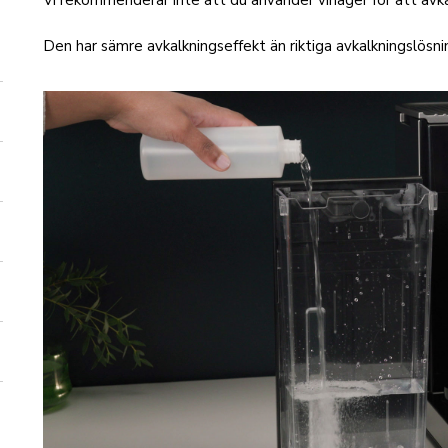
Vi rekommenderar inte att du använder vinäger för att avk
Den har sämre avkalkningseffekt än riktiga avkalkningslösni