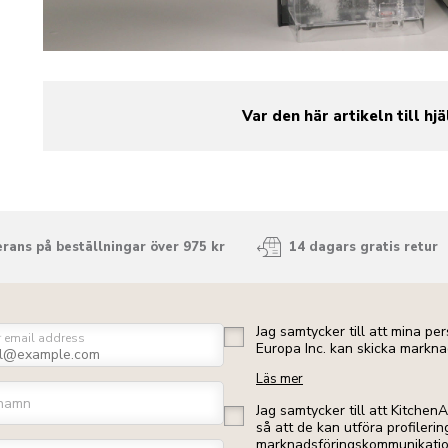
Var den här artikeln till hjä
yes
no
rans på beställningar över 975 kr
14 dagars gratis retur
Jag samtycker till att mina p
r email address
Europa Inc. kan skicka markna
Läs mer
namn
Jag samtycker till att Kitchen
så att de kan utföra profileri
marknadsföringskommunikation 