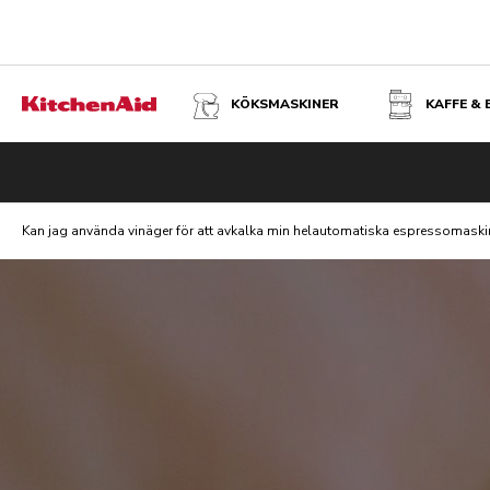
KÖKSMASKINER
KAFFE &
Kan jag använda vinäger för att avkalka min helautomatiska espressomaski