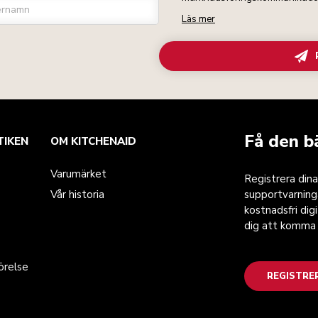
ernamn
Läs mer
Få den b
TIKEN
OM KITCHENAID
Varumärket
Registrera dina
Vår historia
supportvarnin
kostnadsfri dig
dig att komma 
örelse
REGISTRE