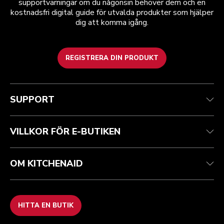
supportvarningar om du någonsin behöver dem och en
kostnadsfri digital guide för utvalda produkter som hjälper
dig att komma igång.
REGISTRERA DIN PRODUKT
Health Check
Regler och villkor
Varumärket
Hitta en butik
Kundtjänst
Frakt och leverans
Vår historia
SUPPORT
Spåra din beställning
Returer och återbetalningar
Garanti och dokument
Imprint
Kontakta oss
Tillgänglighetsredogörelse
Vanliga frågor
ODR
VILLKOR FÖR E-BUTIKEN
OM KITCHENAID
HITTA EN BUTIK