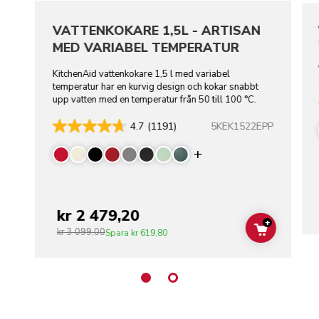
VATTENKOKARE 1,5L - ARTISAN
MED VARIABEL TEMPERATUR
KitchenAid vattenkokare 1,5 l med variabel
temperatur har en kurvig design och kokar snabbt
upp vatten med en temperatur från 50 till 100 °C.
5KEK1522EPP
4.7
(1191)
Display more color
kr 2 479,20
+
kr 3 099,00
ADD TO C
Spara
kr 619,80