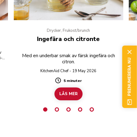
Drycker, Frukost/brunch
Ingefära och citronte
v
Med en underbar smak av färsk ingefära och
i-
PRENUMERERA NU
citron.
 på
KitchenAid Chef - 19 May 2026
5 minuter
Duration
LÄS MER