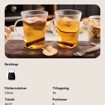
Redskap
Kettle
Förberedelser
Tillagning
20min
4h
Totalt
Portioner
4h20
6