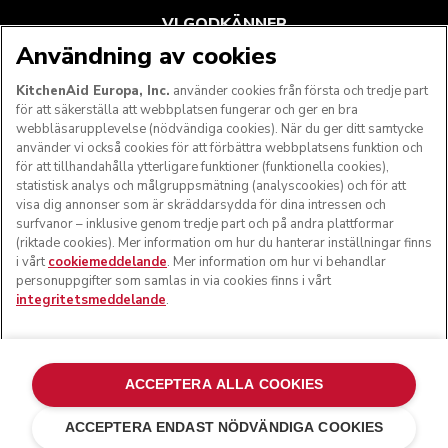
VI GODKÄNNER
Användning av cookies
KitchenAid Europa, Inc.
använder cookies från första och tredje part
för att säkerställa att webbplatsen fungerar och ger en bra
FÖLJ OSS
webbläsarupplevelse (nödvändiga cookies). När du ger ditt samtycke
använder vi också cookies för att förbättra webbplatsens funktion och
för att tillhandahålla ytterligare funktioner (funktionella cookies),
statistisk analys och målgruppsmätning (analyscookies) och för att
visa dig annonser som är skräddarsydda för dina intressen och
surfvanor – inklusive genom tredje part och på andra plattformar
(riktade cookies). Mer information om hur du hanterar inställningar finns
i vårt
cookiemeddelande
. Mer information om hur vi behandlar
personuppgifter som samlas in via cookies finns i vårt
integritetsmeddelande
.
© KitchenAid 2026 - Med ensamrätt. KitchenAid och
köksmaskinens design är varumärkesskyddade i USA och i
ACCEPTERA ALLA COOKIES
andra länder.
ACCEPTERA ENDAST NÖDVÄNDIGA COOKIES
Hantera mina inställningar
Integritetsmeddelande