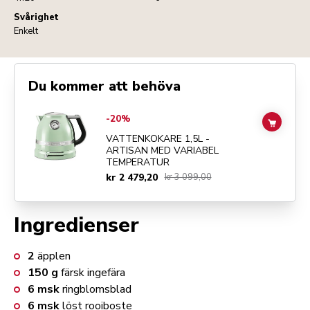
Svårighet
Enkelt
Du kommer att behöva
Go to
Vattenkokare 1,5L - Artisan med variabel temperatur
details pa
-20%
ADD TO
VATTENKOKARE 1,5L -
ARTISAN MED VARIABEL
TEMPERATUR
kr 2 479,20
kr 3 099,00
Ingredienser
2
äpplen
150
g
färsk ingefära
6
msk
ringblomsblad
6
msk
löst rooiboste