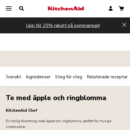
Upp till 25% rabatt på sommarrean!
Hi
Översikt
Ingredienser
Steg för steg
Relaterade receptar
Print
FRUKOST/BRUNCH
DRYCKER
Share
Te med äpple och ringblomma
KitchenAid Chef
En härlig blandning med äpple och ringblomma, perfekt för mysiga
vinterkvällar.