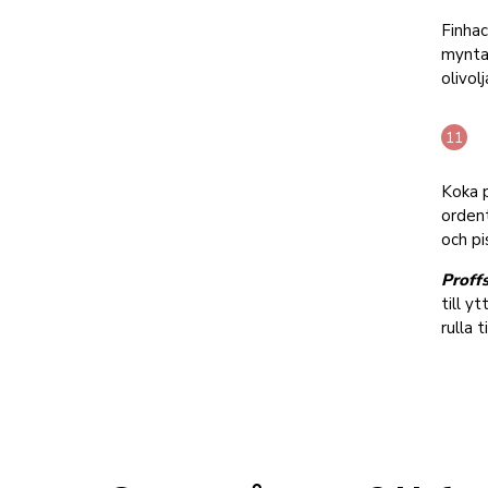
Finhac
mynta,
olivol
Koka p
ordent
och pi
Proffs
till y
rulla t