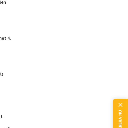
 den
het 4.
ls
tt