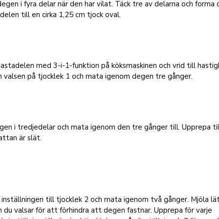
egen i fyra delar när den har vilat. Täck tre av delarna och forma
 delen till en cirka 1,25 cm tjock oval.
astadelen med 3-i-1-funktion på köksmaskinen och vrid till hastig
in valsen på tjocklek 1 och mata igenom degen tre gånger.
gen i tredjedelar och mata igenom den tre gånger till. Upprepa til
ttan är slät.
inställningen till tjocklek 2 och mata igenom två gånger. Mjöla lä
du valsar för att förhindra att degen fastnar. Upprepa för varje