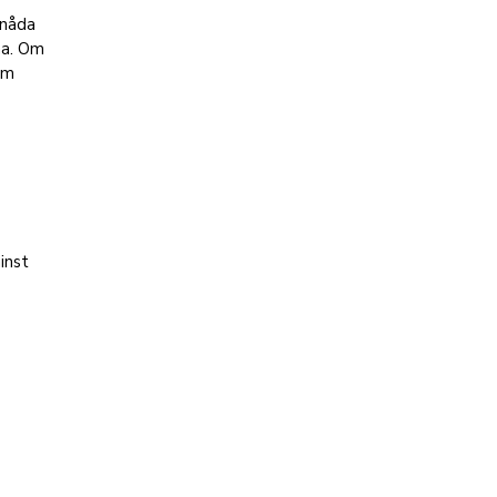
knåda
na. Om
 Om
.
minst