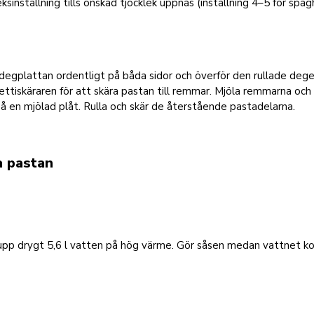
eksinställning tills önskad tjocklek uppnås (inställning 4–5 för spag
degplattan ordentligt på båda sidor och överför den rullade degen
ttiskäraren för att skära pastan till remmar. Mjöla remmarna och
 en mjölad plåt. Rulla och skär de återstående pastadelarna.
a pastan
upp drygt 5,6 l vatten på hög värme. Gör såsen medan vattnet k