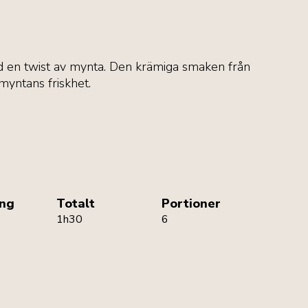
med en twist av mynta. Den krämiga smaken från
 myntans friskhet.
ing
Totalt
Portioner
1h30
6