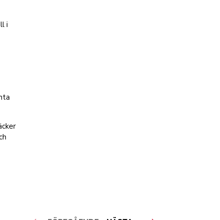
l i
nta
äcker
ch