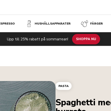
 ESPRESSO
HUSHÅLLSAPPARATER
FÄRGER
Upp till 25% rabatt på sommarrean!
SHOPPA NU
PASTA
Spaghetti me