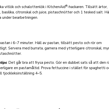
®
ka vitlök och schalottenlök i KitchenAid
-hackaren. Tillsätt ärtor,
 basilika, citronskal och juice, pistaschnötter och 1 tesked salt. Häl
ja under bearbetningen.
astan i 6–7 minuter. Häll av pastan, tillsätt pesto och rör om
ligt. Servera med burrata, garnera med ytterligare citronskal, my
staschnötter.
tips
: Det går bra att frysa pesto. Gör en dubbel sats så att den r
tterligare en pastamåltid. Prova fettuccine i stället för spaghetti o
ill tjockleksinställning 4–5.