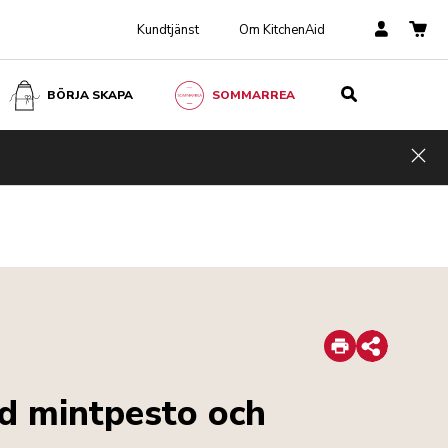
Kundtjänst
Om KitchenAid
BÖRJA SKAPA
SOMMARREA
Hid
Print
Share
d mintpesto och