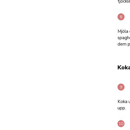
tjockl
Mjöla 
spaghe
dem på
Kok
Koka 
upp.