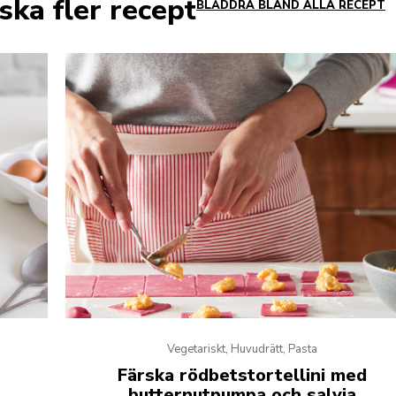
ska fler recept
BLÄDDRA BLAND ALLA RECEPT
Vegetariskt, Huvudrätt, Pasta
Färska rödbetstortellini med
butternutpumpa och salvia