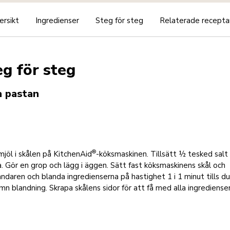
ersikt
Ingredienser
Steg för steg
Relaterade recepta
eg för steg
a pastan
®
jöl i skålen på KitchenAid
-köksmaskinen. Tillsätt ½ tesked salt
. Gör en grop och lägg i äggen. Sätt fast köksmaskinens skål och
andaren och blanda ingredienserna på hastighet 1 i 1 minut tills du
mn blandning. Skrapa skålens sidor för att få med alla ingredienser