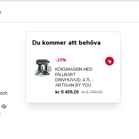
r
Du kommer att behöva
Go to
KÖKSMASKIN MED FÄLLBART DRIVHUVUD, 4,7L - 
-20%
ADD TO CAR
KÖKSMASKIN MED
FÄLLBART
DRIVHUVUD, 4,7L -
ARTISAN BY YOU
kr 5 439,20
kr 6 799,00
 och
 får
.