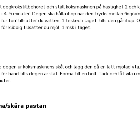
ll degkrokstillbehöret och ställ köksmaskinen på hastighet 2 och 
i 4–5 minuter. Degen ska hålla ihop när den trycks mellan fingrar
 för torr tillsätter du vatten, 1 tesked i taget, tills den går ihop.
 för klibbig tillsätter du mjöl, 1 msk i taget.
 degen ur köksmaskinens skål och lägg den på en lätt mjölad yta
för hand tills degen är slät. Forma till en boll. Täck och låt vila i 
uter.
a/skära pastan