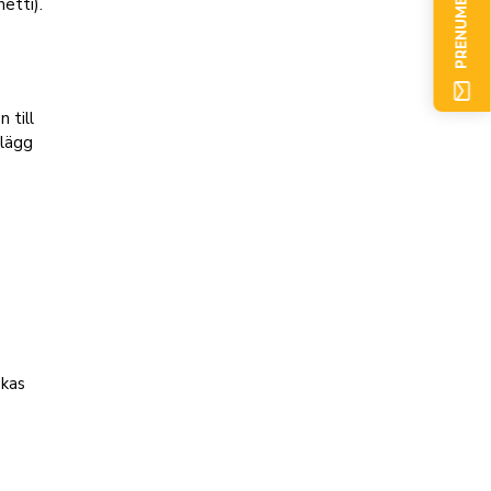
PRENUMERERA NU
hetti).
 till
 lägg
okas