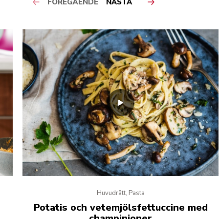
FÖREGÅENDE
NÄSTA
Huvudrätt, Pasta
Potatis och vetemjölsfettuccine med
champinjoner