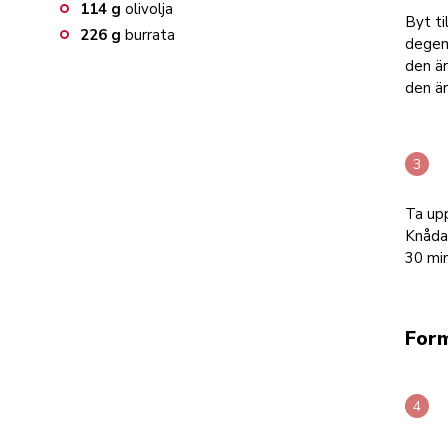
114
g
olivolja
Byt ti
226
g
burrata
degen 
den är
den är
Ta upp
Knåda 
30 min
Form