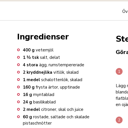
Öv
Ingredienser
St
400
g
vetemjöl
Gör
1 ½
tsk
salt, delat
4
stora
ägg, rumstempererade
2
kryddnejlika
vitlök, skalad
1
medel
schalottenlök, skalad
Lägg m
160
g
frysta ärtor, upptinade
blanda
16
g
myntablad
flatbl
24
g
basilikablad
en ojä
2
medel
citroner, skal och juice
60
g
rostade, saltade och skalade
pistaschnötter