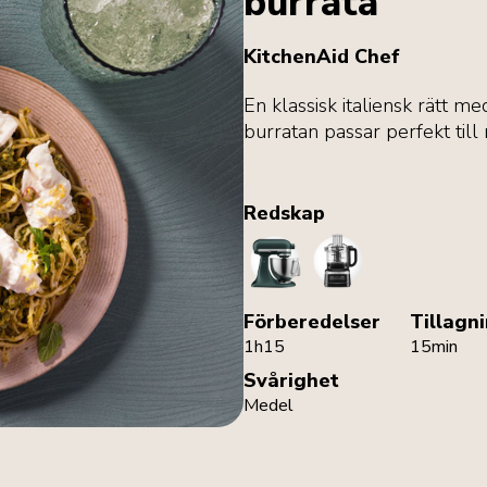
burrata
KitchenAid Chef
En klassisk italiensk rätt 
burratan passar perfekt till
Redskap
StandMixer
FoodProcessor
Förberedelser
Tillagn
1h15
15min
Svårighet
Medel