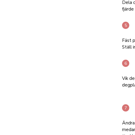
Dela d
fjärde
Fäst p
Ställ 
Vik de
degpla
Ändra 
medan 