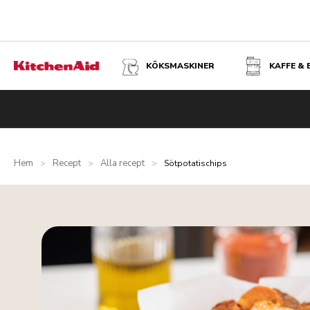
KÖKSMASKINER
KAFFE &
Hem
Recept
Alla recept
>
>
>
Sötpotatischips