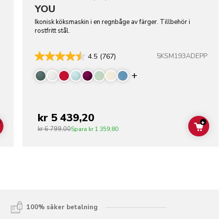
YOU
Ikonisk köksmaskin i en regnbåge av färger. Tillbehör i
rostfritt stål.
5KSM193ADEPP
4.5
(767)
Display more color
kr 5 439,20
+
kr 6 799,00
ADD TO CART
ADD
Spara
kr 1 359,80
100% säker betalning