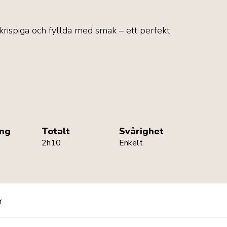
krispiga och fyllda med smak – ett perfekt
dShredder
ing
Totalt
Svårighet
2h10
Enkelt
r