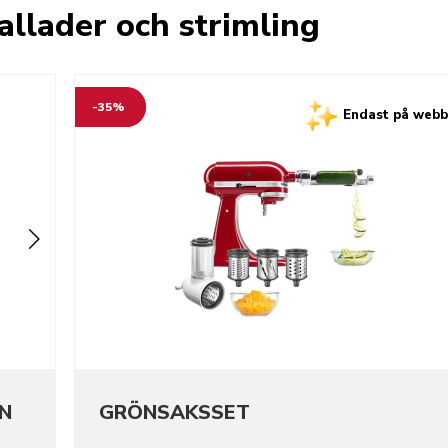
allader och strimling
-35%
Endast på web
N
GRÖNSAKSSET