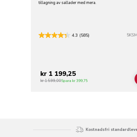
tillagning av sallader med mera.
5KS
4.3
(585)
kr 1 199,25
kr 1 599,00
Spara
kr 399,75
Kostnadsfri standardleve