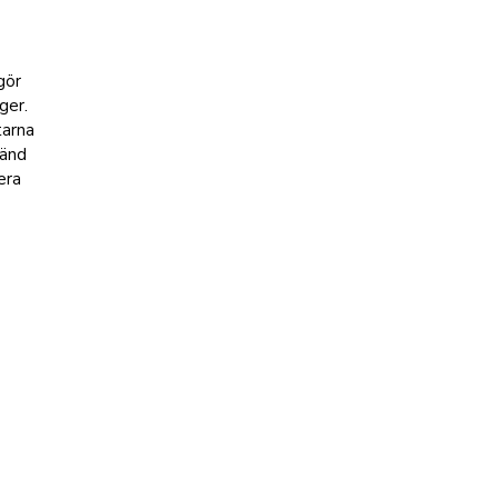
gör
ger.
tarna
vänd
era