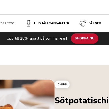
 ESPRESSO
HUSHÅLLSAPPARATER
FÄRGER
Upp till 25% rabatt på sommarrean!
SHOPPA NU
CHIPS
Sötpotatisch