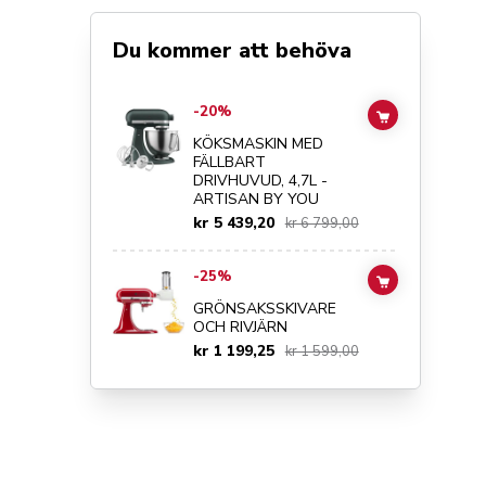
Du kommer att behöva
Go to
KÖKSMASKIN MED FÄLLBART DRIVHUVUD, 4,7L - 
-20%
ADD TO CAR
KÖKSMASKIN MED
FÄLLBART
DRIVHUVUD, 4,7L -
ARTISAN BY YOU
kr 5 439,20
kr 6 799,00
Go to
GRÖNSAKSSKIVARE OCH RIVJÄRN
details page
-25%
ADD TO CAR
GRÖNSAKSSKIVARE
OCH RIVJÄRN
kr 1 199,25
kr 1 599,00