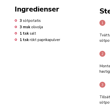
Ingredienser
St
3
sötpotatis
3
msk
olivolja
1
tsk
salt
Tvätta
1
tsk
rökt paprikapulver
sötpot
Monter
hasti
Tillsä
sötpot