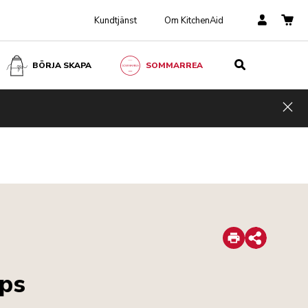
Kundtjänst
Om KitchenAid
BÖRJA SKAPA
SOMMARREA
Hid
Print
Share
ips