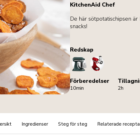
KitchenAid Chef
De här sötpotatischipsen är 
snacks!
Redskap
StandMixer
VegetableSlicerAn
Förberedelser
Tillagn
10min
2h
ersikt
Ingredienser
Steg för steg
Relaterade recepta