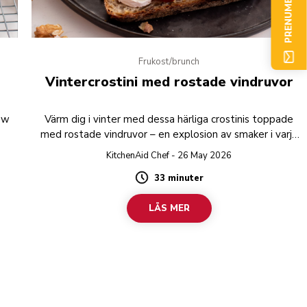
PRENUMERERA NU
Frukost/brunch
Vintercrostini med rostade vindruvor
ew
Värm dig i vinter med dessa härliga crostinis toppade
med rostade vindruvor – en explosion av smaker i varje
tugga!
KitchenAid Chef - 26 May 2026
33 minuter
Duration
LÄS MER