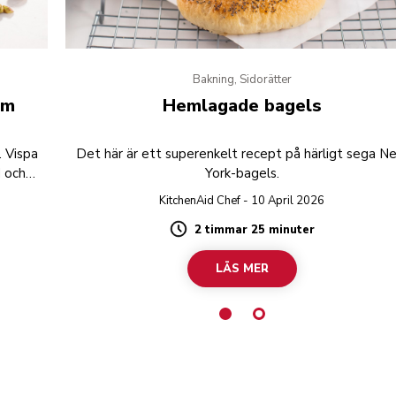
Bakning, Sidorätter
äm
Hemlagade bagels
. Vispa
Det här är ett superenkelt recept på härligt sega N
d och
York-bagels.
KitchenAid Chef - 10 April 2026
2 timmar 25 minuter
Duration
LÄS MER