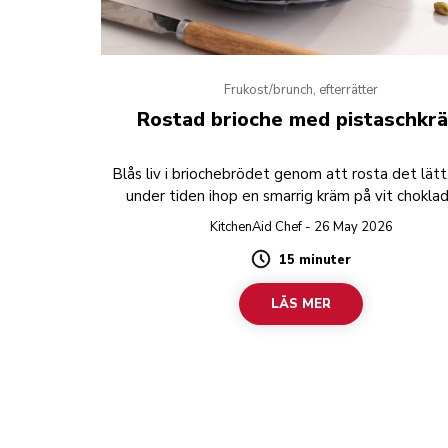
Frukost/brunch, efterrätter
Rostad brioche med pistaschkr
Blås liv i briochebrödet genom att rosta det lätt
under tiden ihop en smarrig kräm på vit chokla
pistaschnötter.
KitchenAid Chef - 26 May 2026
15 minuter
Duration
LÄS MER