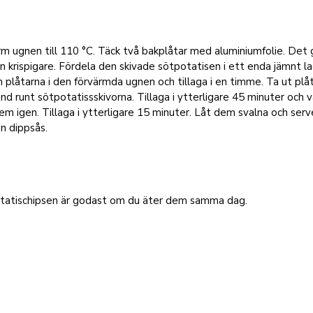
m ugnen till 110 °C. Täck två bakplåtar med aluminiumfolie. Det 
n krispigare. Fördela den skivade sötpotatisen i ett enda jämnt la
in plåtarna i den förvärmda ugnen och tillaga i en timme. Ta ut plå
nd runt sötpotatissskivorna. Tillaga i ytterligare 45 minuter och 
em igen. Tillaga i ytterligare 15 minuter. Låt dem svalna och serv
n dippsås.
tatischipsen är godast om du äter dem samma dag.