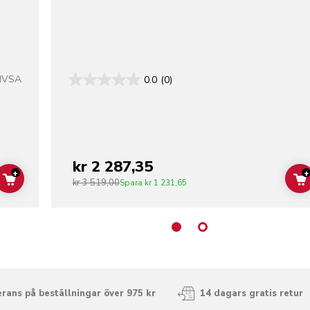
MVSA
0.0
(0)
kr 2 287,35
+
+
kr 3 519,00
ADD TO CART
Spara
kr 1 231,65
rans på beställningar över 975 kr
14 dagars gratis retur