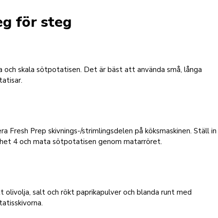
eg för steg
 och skala sötpotatisen. Det är bäst att använda små, långa
atisar.
a Fresh Prep skivnings-/strimlingsdelen på köksmaskinen. Ställ in
ghet 4 och mata sötpotatisen genom matarröret.
tt olivolja, salt och rökt paprikapulver och blanda runt med
atisskivorna.