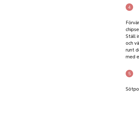
Förvär
chipse
Ställ 
och vä
runt d
med e
Sötpo