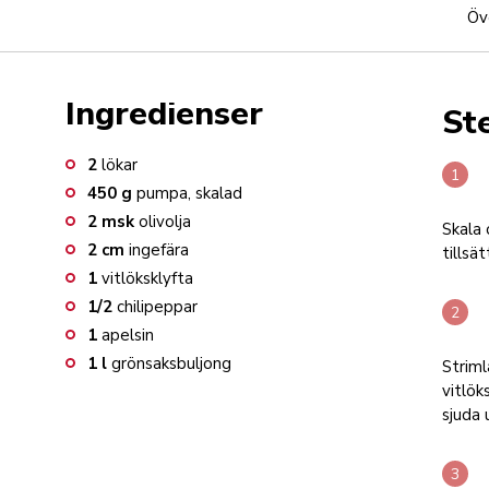
Öv
Ingredienser
St
2
lökar
450
g
pumpa, skalad
2
msk
olivolja
Skala 
2
cm
ingefära
tillsä
1
vitlöksklyfta
1/2
chilipeppar
1
apelsin
1
l
grönsaksbuljong
Striml
vitlök
sjuda 