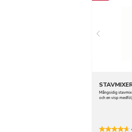
STAVMIXER
Mångsidig stavmixe
och en visp medfölj