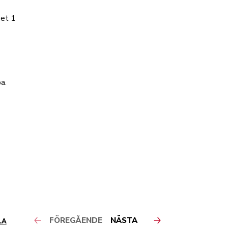
het 1
a.
FÖREGÅENDE
NÄSTA
LA