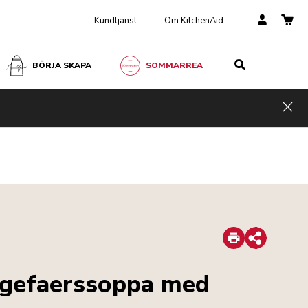
Kundtjänst
Om KitchenAid
BÖRJA SKAPA
SOMMARREA
Hid
Print
Share
ngefaerssoppa med