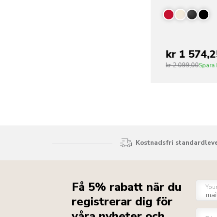
kr 1 574,2
kr 2 099,00
Spara
Kostnadsfri standardleve
Få 5% rabatt när du
You
registrerar dig för
våra nyheter och