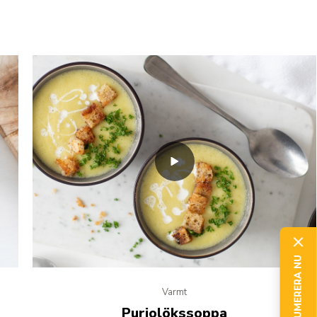
PRENUMERERA NU
Varmt
Purjolökssoppa