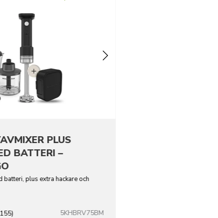
AVMIXER PLUS
ED BATTERI –
GO
batteri, plus extra hackare och
5KHBRV75BM
(155)