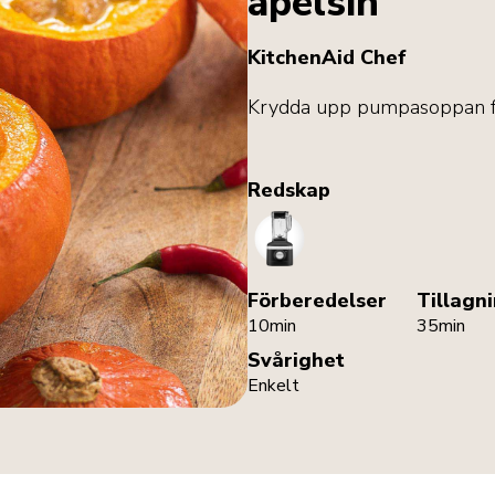
apelsin
KitchenAid Chef
Krydda upp pumpasoppan för 
Redskap
Blender
Förberedelser
Tillagn
10min
35min
Svårighet
Enkelt