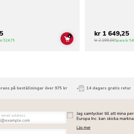
5
kr 1 649,25
+
kr 2 199,00
ADD TO CART
kr 524,75
Spara
kr 54
rans på beställningar över 975 kr
14 dagars gratis retur
Jag samtycker till att mina p
r email address
Europa Inc. kan skicka markna
Läs mer