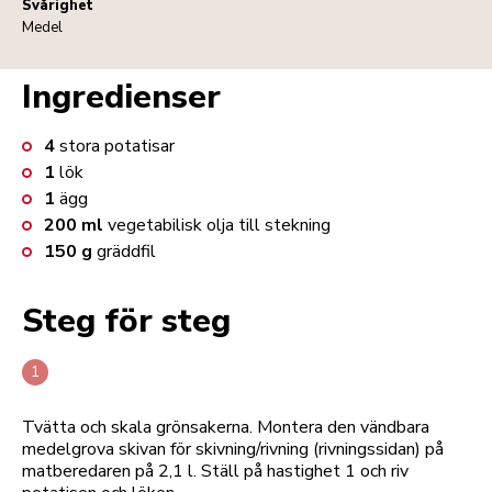
Svårighet
Medel
Ingredienser
4
stora potatisar
1
lök
1
ägg
200
ml
vegetabilisk olja till stekning
150
g
gräddfil
Steg för steg
Tvätta och skala grönsakerna. Montera den vändbara
medelgrova skivan för skivning/rivning (rivningssidan) på
matberedaren på 2,1 l. Ställ på hastighet 1 och riv