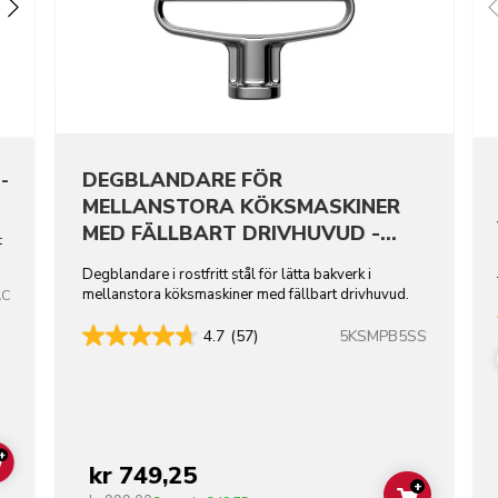
DEGBLANDARE FÖR
-
MELLANSTORA KÖKSMASKINER
MED FÄLLBART DRIVHUVUD -
t
ROSTFRITT STÅL
Degblandare i rostfritt stål för lätta bakverk i
mellanstora köksmaskiner med fällbart drivhuvud.
AC
5KSMPB5SS
4.7
(57)
+
kr 749,25
ADD TO CART
+