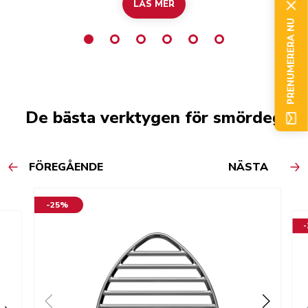
LÄS MER
PRENUMERERA NU
De bästa verktygen för smördeg
FÖREGÅENDE
NÄSTA
-25%