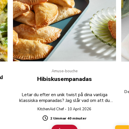
Amuse-bouche
ed
Hibiskusempanadas
De
Letar du efter en unik twist på dina vanliga
klassiska empanadas? Jag slår vad om att du
aldrig har tänkt på en twist med hibiskus!
KitchenAid Chef - 10 April 2026
2 timmar 40 minuter
Duration