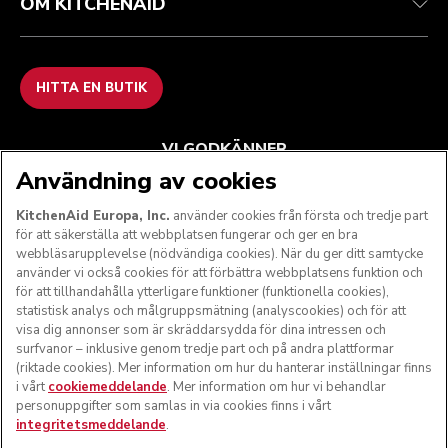
OM KITCHENAID
HITTA EN BUTIK
VI GODKÄNNER
Användning av cookies
KitchenAid Europa, Inc.
använder cookies från första och tredje part
för att säkerställa att webbplatsen fungerar och ger en bra
FÖLJ OSS
webbläsarupplevelse (nödvändiga cookies). När du ger ditt samtycke
använder vi också cookies för att förbättra webbplatsens funktion och
för att tillhandahålla ytterligare funktioner (funktionella cookies),
statistisk analys och målgruppsmätning (analyscookies) och för att
visa dig annonser som är skräddarsydda för dina intressen och
surfvanor – inklusive genom tredje part och på andra plattformar
(riktade cookies). Mer information om hur du hanterar inställningar finns
i vårt
cookiemeddelande
. Mer information om hur vi behandlar
personuppgifter som samlas in via cookies finns i vårt
integritetsmeddelande
.