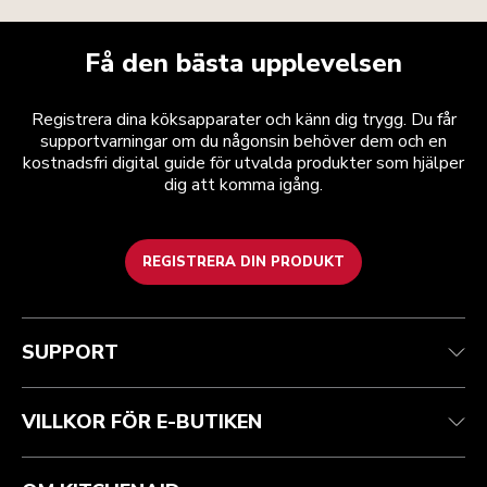
Få den bästa upplevelsen
Registrera dina köksapparater och känn dig trygg. Du får
supportvarningar om du någonsin behöver dem och en
kostnadsfri digital guide för utvalda produkter som hjälper
dig att komma igång.
REGISTRERA DIN PRODUKT
Health Check
Regler och villkor
Varumärket
Hitta en butik
Kundtjänst
Frakt och leverans
Vår historia
SUPPORT
Spåra din beställning
Returer och återbetalningar
Garanti och dokument
Imprint
Kontakta oss
Tillgänglighetsredogörelse
Vanliga frågor
ODR
VILLKOR FÖR E-BUTIKEN