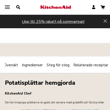
Upp till 25% rabatt på sommarrean!
Hi
Översikt
Ingredienser
Steg för steg
Relaterade receptar
Print
VARMT
VEGETARISKT
Share
Potatisplättar hemgjorda
KitchenAid Chef
De här knapriga plättarna är goda att servera med gräddfil och färska örter.