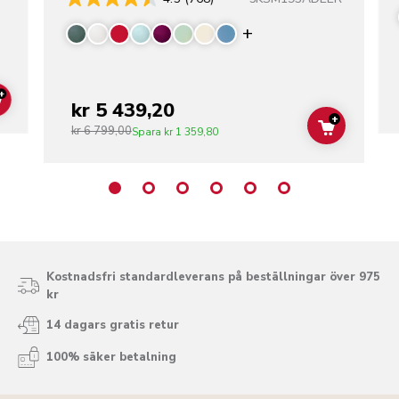
Display more color
+
kr 5 439,20
ADD TO CART
+
kr 6 799,00
ADD TO C
Spara
kr 1 359,80
Kostnadsfri standardleverans på beställningar över 975
kr
14 dagars gratis retur
100% säker betalning