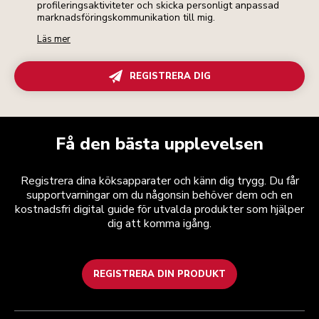
profileringsaktiviteter och skicka personligt anpassad
marknadsföringskommunikation till mig.
Läs mer
REGISTRERA DIG
Få den bästa upplevelsen
Registrera dina köksapparater och känn dig trygg. Du får
supportvarningar om du någonsin behöver dem och en
kostnadsfri digital guide för utvalda produkter som hjälper
dig att komma igång.
REGISTRERA DIN PRODUKT
Health Check
Regler och villkor
Varumärket
Hitta en butik