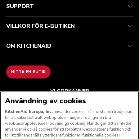
Kundtjänst
Frakt och leverans
Vår historia
SUPPORT
Spåra din beställning
Returer och återbetalningar
Garanti och dokument
Imprint
Kontakta oss
Tillgänglighetsredogörelse
Vanliga frågor
ODR
VILLKOR FÖR E-BUTIKEN
OM KITCHENAID
HITTA EN BUTIK
VI GODKÄNNER
Användning av cookies
KitchenAid Europa, Inc.
använder cookies från första och tredje part
för att säkerställa att webbplatsen fungerar och ger en bra
FÖLJ OSS
webbläsarupplevelse (nödvändiga cookies). När du ger ditt samtycke
använder vi också cookies för att förbättra webbplatsens funktion och
för att tillhandahålla ytterligare funktioner (funktionella cookies),