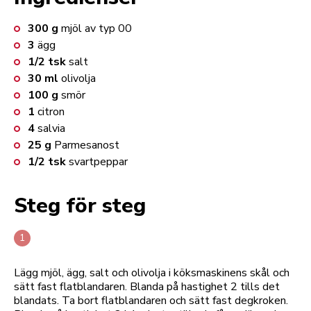
300
g
mjöl av typ 00
3
ägg
1/2
tsk
salt
30
ml
olivolja
100
g
smör
1
citron
4
salvia
25
g
Parmesanost
1/2
tsk
svartpeppar
Steg för steg
Lägg mjöl, ägg, salt och olivolja i köksmaskinens skål och
sätt fast flatblandaren. Blanda på hastighet 2 tills det
blandats. Ta bort flatblandaren och sätt fast degkroken.