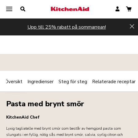
Upp till 25% rabatt på sommarrean!
Hi
Översikt
Ingredienser
Steg för steg
Relaterade receptar
Print
PASTA
Share
Pasta med brynt smör
KitchenAid Chef
Lyxig tagliatelle med brynt smör som består av hemgjord pasta som
slungats i en fyllig, nötig sås med brynt smör, salvia, syrlig citron och