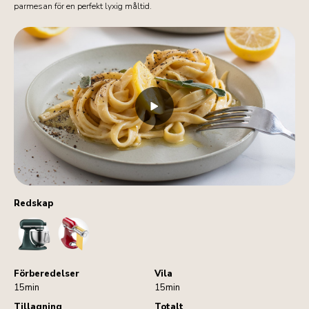
parmesan för en perfekt lyxig måltid.
Redskap
StandMixer
PastaRoller
Förberedelser
Vila
15min
15min
Tillagning
Totalt