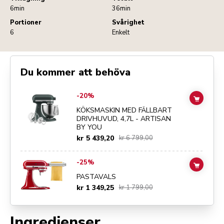
6min
36min
Portioner
Svårighet
6
Enkelt
Du kommer att behöva
Go to
KÖKSMASKIN MED FÄLLBART DRIVHUVUD, 4,7L - ARTISAN 
-20%
ADD TO
KÖKSMASKIN MED FÄLLBART
DRIVHUVUD, 4,7L - ARTISAN
BY YOU
kr 5 439,20
kr 6 799,00
Go to
PASTAVALS
details page
-25%
ADD TO
PASTAVALS
kr 1 349,25
kr 1 799,00
Ingredienser