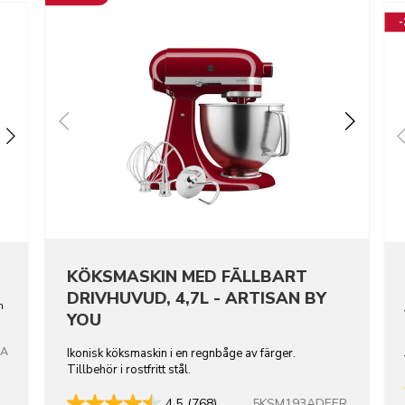
KÖKSMASKIN MED FÄLLBART
DRIVHUVUD, 4,7L - ARTISAN BY
n
YOU
TA
Ikonisk köksmaskin i en regnbåge av färger.
Tillbehör i rostfritt stål.
5KSM193ADEER
4.5
(768)