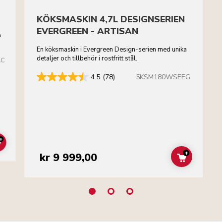
KÖKSMASKIN 4,7L DESIGNSERIEN
EVERGREEN - ARTISAN
a
En köksmaskin i Evergreen Design-serien med unika
detaljer och tillbehör i rostfritt stål.
AC
5KSM180WSEEG
4.5
(78)
+
ADD TO CART
+
kr 9 999,00
ADD TO C