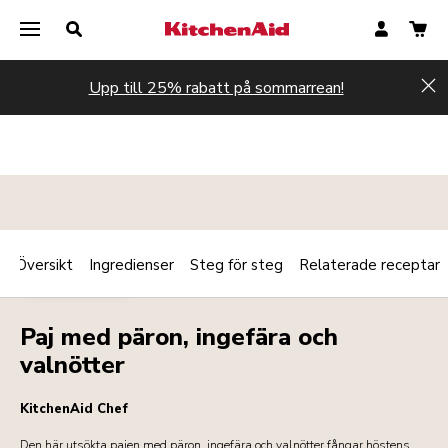
Upp till 25% rabatt på sommarrean!
Hi
Översikt
Ingredienser
Steg för steg
Relaterade receptar
Print
EFTERRÄTTER
Share
Paj med päron, ingefära och
valnötter
KitchenAid Chef
Den här utsökta pajen med päron, ingefära och valnötter fångar höstens