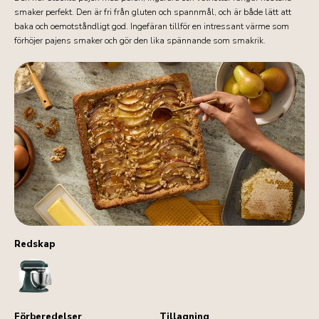
smaker perfekt. Den är fri från gluten och spannmål, och är både lätt att
baka och oemotståndligt god. Ingefäran tillför en intressant värme som
förhöjer pajens smaker och gör den lika spännande som smakrik.
Redskap
StandMixer
Förberedelser
Tillagning