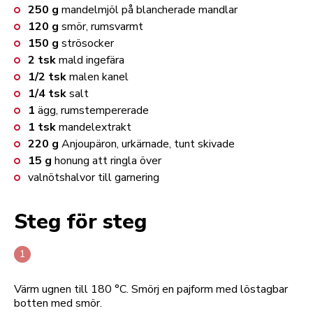
250
g
mandelmjöl på blancherade mandlar
120
g
smör, rumsvarmt
150
g
strösocker
2
tsk
mald ingefära
1/2
tsk
malen kanel
1/4
tsk
salt
1
ägg, rumstempererade
1
tsk
mandelextrakt
220
g
Anjoupäron, urkärnade, tunt skivade
15
g
honung att ringla över
valnötshalvor till garnering
Steg för steg
Värm ugnen till 180 °C. Smörj en pajform med löstagbar
botten med smör.