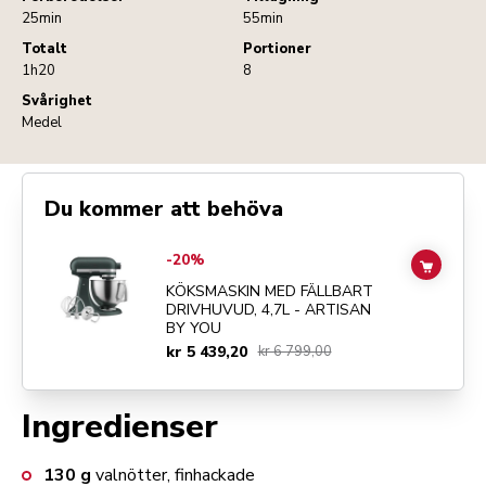
25min
55min
Totalt
Portioner
1h20
8
Svårighet
Medel
Du kommer att behöva
Go to
KÖKSMASKIN MED FÄLLBART DRIVHUVUD, 4,7L - ARTISAN 
-20%
ADD TO
KÖKSMASKIN MED FÄLLBART
DRIVHUVUD, 4,7L - ARTISAN
BY YOU
kr 5 439,20
kr 6 799,00
Ingredienser
130
g
valnötter, finhackade