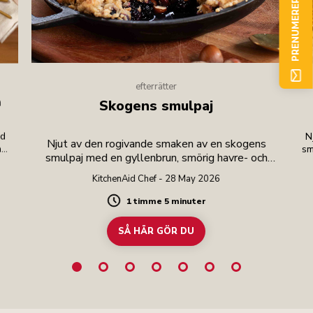
PRENUMERERA NU
efterrätter
a
Skogens smulpaj
ed
N
Njut av den rogivande smaken av en skogens
h
sm
smulpaj med en gyllenbrun, smörig havre- och
en
hasselnötsgarnering över en ljuvlig blandning av
ag.
KitchenAid Chef - 28 May 2026
päron och björnbär, med en gnutta vanilj och
kanel.
1 timme 5 minuter
Duration
SÅ HÄR GÖR DU