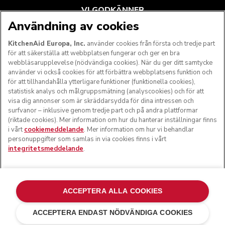
VI GODKÄNNER
Användning av cookies
KitchenAid Europa, Inc.
använder cookies från första och tredje part
för att säkerställa att webbplatsen fungerar och ger en bra
FÖLJ OSS
webbläsarupplevelse (nödvändiga cookies). När du ger ditt samtycke
använder vi också cookies för att förbättra webbplatsens funktion och
för att tillhandahålla ytterligare funktioner (funktionella cookies),
statistisk analys och målgruppsmätning (analyscookies) och för att
visa dig annonser som är skräddarsydda för dina intressen och
surfvanor – inklusive genom tredje part och på andra plattformar
(riktade cookies). Mer information om hur du hanterar inställningar finns
i vårt
cookiemeddelande
. Mer information om hur vi behandlar
personuppgifter som samlas in via cookies finns i vårt
integritetsmeddelande
.
© KitchenAid 2026 - Med ensamrätt. KitchenAid och
köksmaskinens design är varumärkesskyddade i USA och i
ACCEPTERA ALLA COOKIES
andra länder.
ACCEPTERA ENDAST NÖDVÄNDIGA COOKIES
Hantera mina inställningar
Integritetsmeddelande