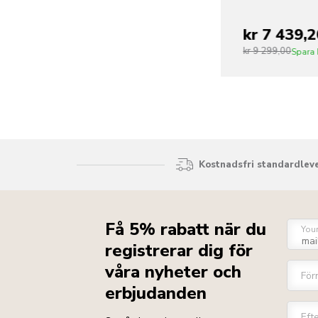
kr 7 439,2
kr 9 299,00
Spara
Kostnadsfri standardleve
Få 5% rabatt när du
You
registrerar dig för
våra nyheter och
För
erbjudanden
Eft