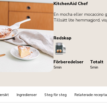
KitchenAid Chef
En mocha eller mocaccino g
Tillsätt lite hemmagjord, vis
Redskap
CoffeeMachine
Förberedelser
Totalt
5min
5min
ersikt
Ingredienser
Steg för steg
Relaterade recepta