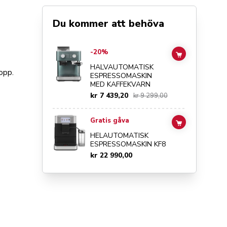
Du kommer att behöva
Go to
Halvautomatisk espressomaskin med kaffekvarn
det
-20%
ADD TO CAR
HALVAUTOMATISK
opp.
ESPRESSOMASKIN
MED KAFFEKVARN
kr 7 439,20
kr 9 299,00
Go to
Helautomatisk espressomaskin KF8
details page
Gratis gåva
ADD TO CAR
HELAUTOMATISK
ESPRESSOMASKIN KF8
kr 22 990,00