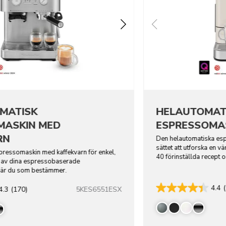
MATISK
HELAUTOMAT
MASKIN MED
ESPRESSOMAS
RN
Den helautomatiska esp
sättet att utforska en 
ressomaskin med kaffekvarn för enkel,
40 förinställda recept o
g av dina espressobaserade
drycker.
t är du som bestämmer.
4.4
5KES6551ESX
4.3
(170)