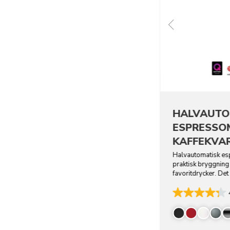
HALVAUTO
ESPRESSO
KAFFEKVA
Halvautomatisk esp
praktisk bryggnin
favoritdrycker. De