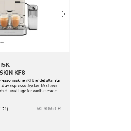
ISK
KIN KF8
ressomaskinen KF8 är det ultimata
värld av espressodrycker. Med över
ch ett unikt läge för växtbaserade
5KES8558EPL
(121)