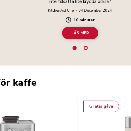
.
inte tillsätta lite krydda också?
KitchenAid Chef - 04 December 2024
10 minuter
Duration
LÄS MER
ör kaffe
Gratis gåva