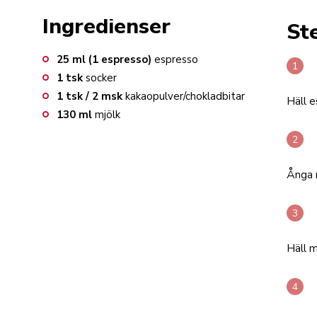
Ingredienser
St
25
ml (1 espresso)
espresso
1
tsk
socker
1
tsk / 2 msk
kakaopulver/chokladbitar
Häll e
130
ml
mjölk
Ånga 
Häll m