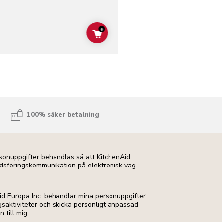
+
ADD TO CART
100% säker betalning
ersonuppgifter behandlas så att KitchenAid
dsföringskommunikation på elektronisk väg.
Aid Europa Inc. behandlar mina personuppgifter
ngsaktiviteter och skicka personligt anpassad
till mig.