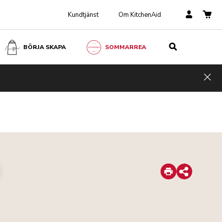
Kundtjänst
Om KitchenAid
BÖRJA SKAPA
SOMMARREA
Hid
Print
Share