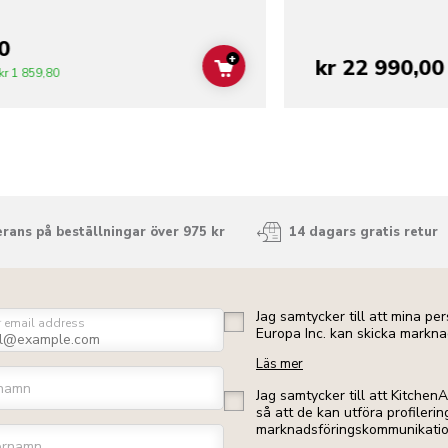
0
+
kr 22 990,00
ADD TO CART
kr 1 859,80
rans på beställningar över 975 kr
14 dagars gratis retur
Jag samtycker till att mina p
r email address
Europa Inc. kan skicka markna
Läs mer
namn
Jag samtycker till att Kitchen
så att de kan utföra profileri
marknadsföringskommunikation 
ernamn