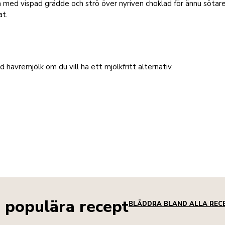
med vispad grädde och strö över nyriven choklad för ännu sötar
at.
 havremjölk om du vill ha ett mjölkfritt alternativ.
a populära recept
BLÄDDRA BLAND ALLA REC