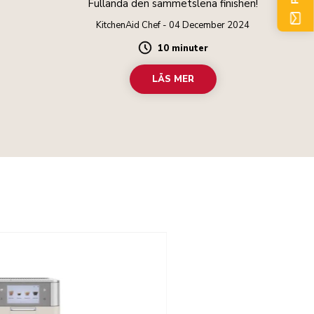
Fullända den sammetslena finishen!
KitchenAid Chef - 04 December 2024
10 minuter
Duration
LÄS MER