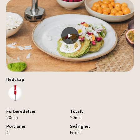
Redskap
HandBlender
Förberedelser
Totalt
20min
20min
Portioner
Svårighet
4
Enkelt