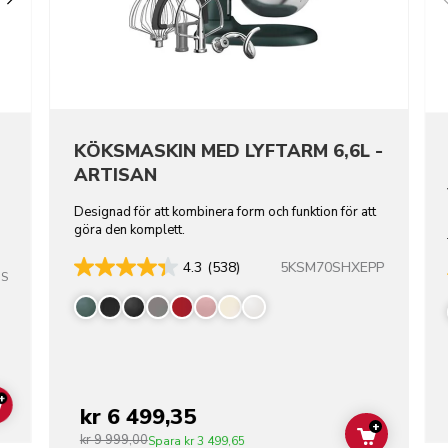
KÖKSMASKIN MED LYFTARM 6,6L -
ARTISAN
Designad för att kombinera form och funktion för att
göra den komplett.
5KSM70SHXEPP
4.3
(538)
SS
+
kr 6 499,35
ADD TO CART
+
kr 9 999,00
ADD TO C
Spara
kr 3 499,65