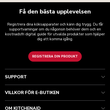
Få den bästa upplevelsen
Registrera dina köksapparater och känn dig trygg. Du får
supportvarningar om du någonsin behöver dem och en
kostnadsfri digital guide för utvalda produkter som hjälper
dig att komma igång.
REGISTRERA DIN PRODUKT
Health Check
Regler och villkor
Varumärket
Hitta en butik
Kundtjänst
Frakt och leverans
Vår historia
SUPPORT
Spåra din beställning
Returer och återbetalningar
Garanti och dokument
Imprint
Kontakta oss
Tillgänglighetsredogörelse
Vanliga frågor
ODR
VILLKOR FÖR E-BUTIKEN
OM KITCHENAID