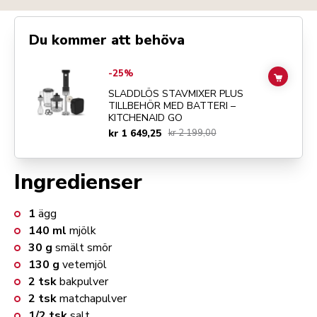
Du kommer att behöva
Go to
SLADDLÖS STAVMIXER PLUS TILLBEHÖR MED BATTERI – K
-25%
ADD TO
SLADDLÖS STAVMIXER PLUS
TILLBEHÖR MED BATTERI –
KITCHENAID GO
kr 1 649,25
kr 2 199,00
Ingredienser
1
ägg
140
ml
mjölk
30
g
smält smör
130
g
vetemjöl
2
tsk
bakpulver
2
tsk
matchapulver
1/2
tsk
salt