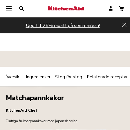
Upp till 25% rabatt på sommarrean!
Hi
Översikt
Ingredienser
Steg för steg
Relaterade receptar
Print
EFTERRÄTTER
FRUKOST/BRUNCH
Share
Matchapannkakor
KitchenAid Chef
Fluffiga frukostpannkakor med japansk twist.