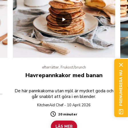
efterrätter, Frukost/brunch
PRENUMERERA NU
Havrepannkakor med banan
De
De här pannkakorna utan mjöl är mycket goda och
n
av
går snabbt att göra i en blender.
KitchenAid Chef - 10 April 2026
20 minuter
Duration
LÄS MER