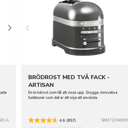
BRÖDROST MED TVÅ FACK -
ARTISAN
tade
En brödrost som tål att visas upp. Snygga, innovativa
funktioner som det är ett nöje att använda.
5ECA
5KMT2204EM
4.6
(857)