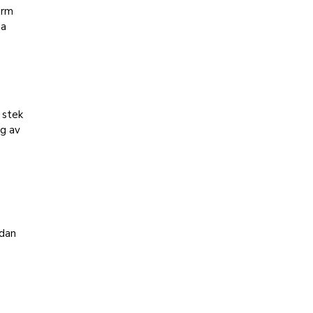
orm
da
 stek
ng av
edan