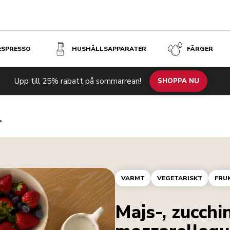
 ESPRESSO
HUSHÅLLSAPPARATER
FÄRGER
Upp till 25% rabatt på sommarrean!
SHOPPA NU
e
VARMT
VEGETARISKT
FRU
Majs-, zucchi