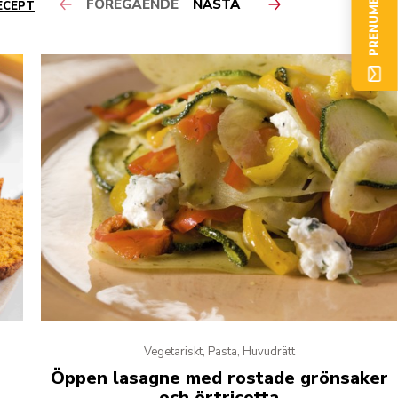
PRENUMERERA NU
FÖREGÅENDE
NÄSTA
ECEPT
Vegetariskt, Pasta, Huvudrätt
Öppen lasagne med rostade grönsaker
och örtricotta