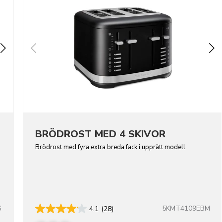
BRÖDROST MED 4 SKIVOR
Brödrost med fyra extra breda fack i upprätt modell
S
5KMT4109EBM
4.1
(28)