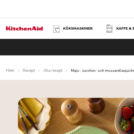
KÖKSMASKINER
KAFFE &
Hem
Recept
Alla recept
>
>
>
Majs-, zucchini- och mozzarellaquich