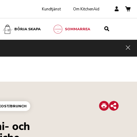
Kundtjänst
Om KitchenAid
BÖRJA SKAPA
SOMMARREA
Hid
Print
KOST/BRUNCH
Share
ni- och