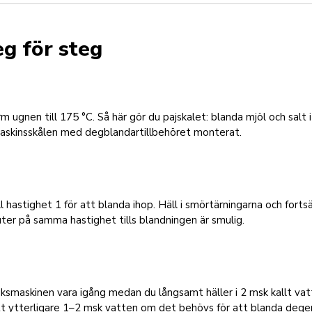
eg för steg
m ugnen till 175 °C. Så här gör du pajskalet: blanda mjöl och salt i
askinsskålen med degblandartillbehöret monterat.
ill hastighet 1 för att blanda ihop. Häll i smörtärningarna och forts
ter på samma hastighet tills blandningen är smulig.
ksmaskinen vara igång medan du långsamt häller i 2 msk kallt vat
tt ytterligare 1–2 msk vatten om det behövs för att blanda degen