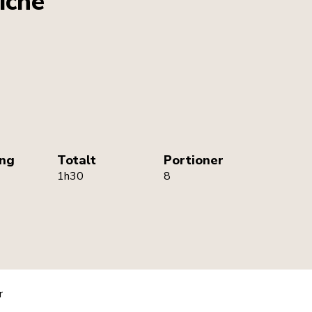
iche
ing
Totalt
Portioner
1h30
8
r