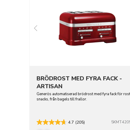
BRÖDROST MED FYRA FACK -
ARTISAN
Generös automatiserad brödrost med fyra fack för ros
snacks, från bagels till frallor.
5KMT420
4.7
(205)