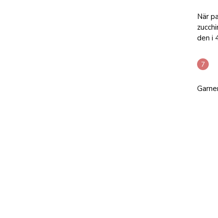
När pa
zucchi
den i 
Garner