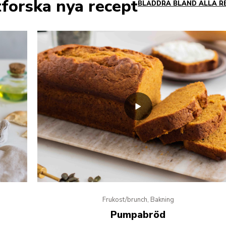
tforska nya recept
BLÄDDRA BLAND ALLA R
Frukost/brunch, Bakning
Pumpabröd