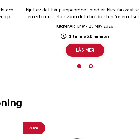
de och
Njut av det här pumpabrödet med en klick färskost 
ydipp.
en efterrätt, eller värm det i brödrosten för en utsö
frukost.
KitchenAid Chef - 29 May 2026
1 timme 20 minuter
Duration
LÄS MER
pning
-20%