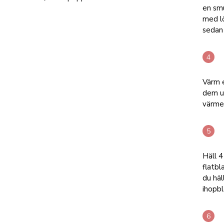
en smu
med l
sedan 
Värm e
dem ut
värme
Häll 4
flatbl
du häll
ihopbl