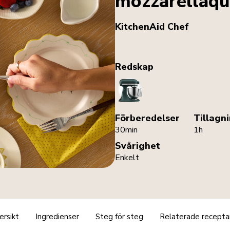
mozzarellaqu
KitchenAid Chef
Redskap
StandMixer
Förberedelser
Tillagn
30min
1h
Svårighet
Enkelt
ersikt
Ingredienser
Steg för steg
Relaterade recepta