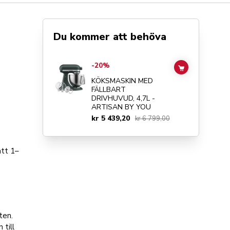
Du kommer att behöva
Go to
KÖKSMASKIN MED FÄLLBART DRIVHUVUD, 4,7L - 
-20%
ADD TO CAR
KÖKSMASKIN MED
FÄLLBART
DRIVHUVUD, 4,7L -
ARTISAN BY YOU
kr 5 439,20
kr 6 799,00
ätt 1–
ten.
 till