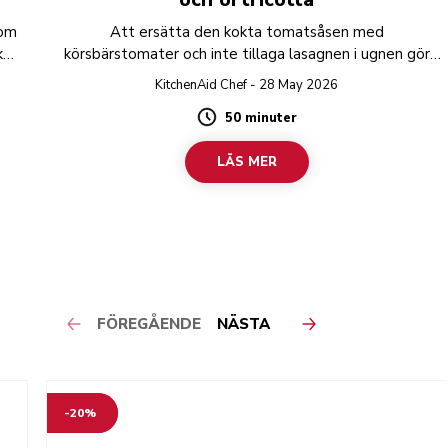
som
Att ersätta den kokta tomatsåsen med
kt
körsbärstomater och inte tillaga lasagnen i ugnen gör
det till en lättare rätt, perfekt för sommaren.
KitchenAid Chef - 28 May 2026
50 minuter
Duration
LÄS MER
FÖREGÅENDE
NÄSTA
-20%