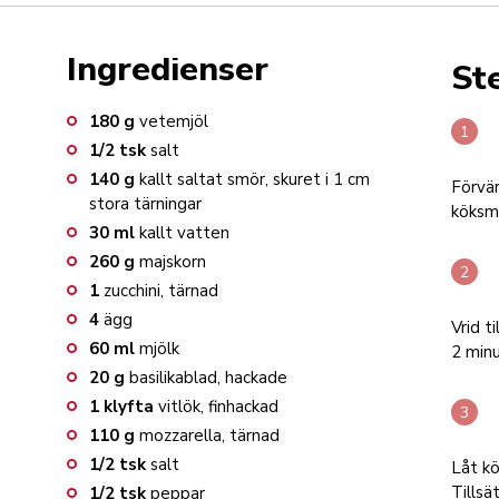
Ingredienser
St
180
g
vetemjöl
1/2
tsk
salt
140
g
kallt saltat smör, skuret i 1 cm
Förvär
stora tärningar
köksm
30
ml
kallt vatten
260
g
majskorn
1
zucchini, tärnad
4
ägg
Vrid t
60
ml
mjölk
2 minu
20
g
basilikablad, hackade
1
klyfta
vitlök, finhackad
110
g
mozzarella, tärnad
1/2
tsk
salt
Låt kö
Tillsä
1/2
tsk
peppar