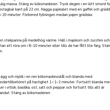
lig massa. Stäng av köksmaskinen. Tryck degen i en lätt smord f
östagbar kant på 22 cm. Nagga pajskalet med en gaffel och gräd
i 20 minuter. Förbered fyllningen medan pajen gräddas.
n stekpanna på medelhög värme. Häll i majskorn och zucchini och
an att röra om i 8–10 minuter eller tills de har fått lite färg. Stä
n.
 ägg och mjölk i en ren köksmaskinsskål och blanda med
andartillbehöret på hastighet 1 i 1–2 minuter. Fortsätt blanda m
er i vitlök, basilika, ost, salt och peppar och fortsätt tills allt är
andat. Stäng av köksmaskinen.