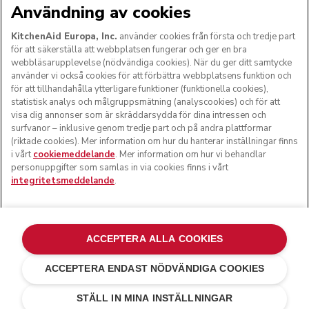
Användning av cookies
KitchenAid Europa, Inc.
använder cookies från första och tredje part
för att säkerställa att webbplatsen fungerar och ger en bra
FÖLJ OSS
webbläsarupplevelse (nödvändiga cookies). När du ger ditt samtycke
använder vi också cookies för att förbättra webbplatsens funktion och
för att tillhandahålla ytterligare funktioner (funktionella cookies),
statistisk analys och målgruppsmätning (analyscookies) och för att
visa dig annonser som är skräddarsydda för dina intressen och
surfvanor – inklusive genom tredje part och på andra plattformar
(riktade cookies). Mer information om hur du hanterar inställningar finns
i vårt
cookiemeddelande
. Mer information om hur vi behandlar
personuppgifter som samlas in via cookies finns i vårt
integritetsmeddelande
.
© KitchenAid 2026 - Med ensamrätt. KitchenAid och
köksmaskinens design är varumärkesskyddade i USA och i
ACCEPTERA ALLA COOKIES
andra länder.
ACCEPTERA ENDAST NÖDVÄNDIGA COOKIES
Hantera mina inställningar
Integritetsmeddelande
Cookiepolicy
Andra länder
Tvistlösning online
STÄLL IN MINA INSTÄLLNINGAR