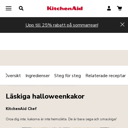
Upp till 25% rabatt på sommarrean!
Hi
Översikt
Ingredienser
Steg för steg
Relaterade receptar
Print
EFTERRÄTTER
FRUKOST/BRUNCH
Share
Läskiga halloweenkakor
KitchenAid Chef
Oroa dig inte, kakorna är inte hemsökta. De är bara sega och smaskiga!