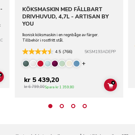
-
KÖKSMASKIN MED FÄLLBART
DRIVHUVUD, 4,7L - ARTISAN BY
YOU
t
Ikonisk köksmaskin i en regnbåge av färger.
AC
Tillbehör i rostfritt stål.
5KSM193ADEPP
4.5
(766)
Display more color
+
kr 5 439,20
ADD TO CART
+
kr 6 799,00
ADD TO C
Spara
kr 1 359,80