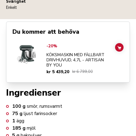
Svårighet
Enkelt
Du kommer att behöva
Go to
KÖKSMASKIN MED FÄLLBART DRIVHUVUD, 4,7L - ARTISAN 
-20%
ADD TO
KÖKSMASKIN MED FÄLLBART
DRIVHUVUD, 4,7L - ARTISAN
BY YOU
kr 5 439,20
kr 6 799,00
Ingredienser
100
g
smör, rumsvarmt
75
g
ljust farinsocker
1
ägg
185
g
mjöl
5
g
bakpulver