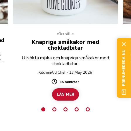
efterrätter
ad
Knapriga småkakor med
chokladbitar
PRENUMERERA NU
t
Utsökta mjuka och knapriga småkakor med
r en
en
chokladbitar.
St
KitchenAid Chef - 13 May 2026
35 minuter
Duration
LÄS MER