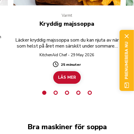
Varmt
Kryddig majssoppa
h
S
Läcker kryddig majssoppa som du kan njuta av när
PRENUMERERA NU
som helst på året men särskilt under sommaren
när färsk majs är i säsong!
KitchenAid Chef - 29 May 2026
25 minuter
Duration
LÄS MER
Bra maskiner för soppa