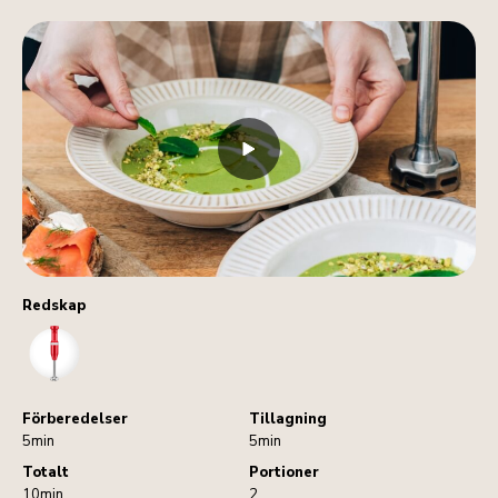
Redskap
HandBlender
Förberedelser
Tillagning
5min
5min
Totalt
Portioner
10min
2