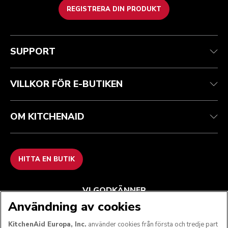
REGISTRERA DIN PRODUKT
Health Check
Regler och villkor
Varumärket
Hitta en butik
Kundtjänst
Frakt och leverans
Vår historia
SUPPORT
Spåra din beställning
Returer och återbetalningar
Garanti och dokument
Imprint
Kontakta oss
Tillgänglighetsredogörelse
Vanliga frågor
ODR
VILLKOR FÖR E-BUTIKEN
OM KITCHENAID
HITTA EN BUTIK
VI GODKÄNNER
Användning av cookies
KitchenAid Europa, Inc.
använder cookies från första och tredje part