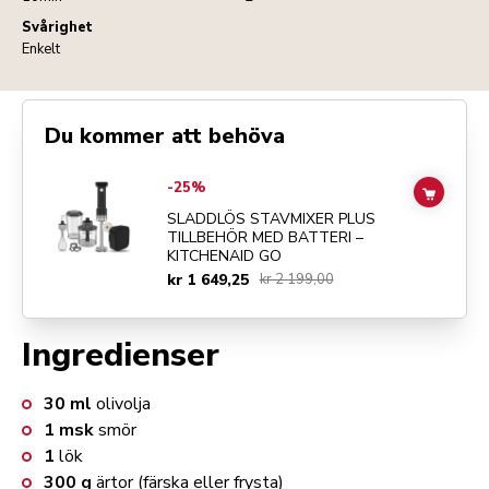
Svårighet
Enkelt
Du kommer att behöva
Go to
SLADDLÖS STAVMIXER PLUS TILLBEHÖR MED BATTERI – K
-25%
ADD TO
SLADDLÖS STAVMIXER PLUS
TILLBEHÖR MED BATTERI –
KITCHENAID GO
kr 1 649,25
kr 2 199,00
Ingredienser
30
ml
olivolja
1
msk
smör
1
lök
300
g
ärtor (färska eller frysta)