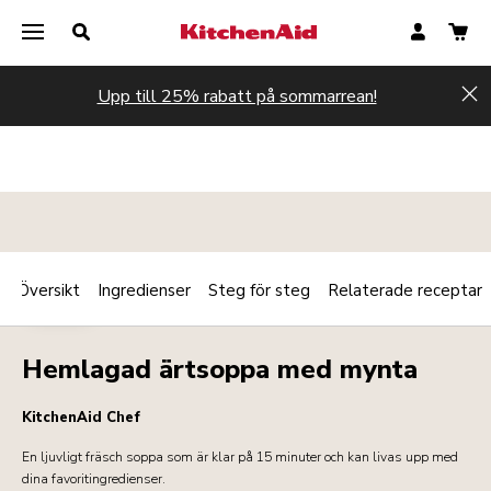
Upp till 25% rabatt på sommarrean!
Hi
Översikt
Ingredienser
Steg för steg
Relaterade receptar
Print
VARMT
Share
Hemlagad ärtsoppa med mynta
KitchenAid Chef
En ljuvligt fräsch soppa som är klar på 15 minuter och kan livas upp med
dina favoritingredienser.