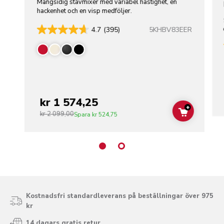
Mångsidig stavmixer med variabel hastighet, en
hackenhet och en visp medföljer.
5KHBV83EER
4.7
(395)
kr 1 574,25
+
kr 2 099,00
ADD TO C
Spara
kr 524,75
Kostnadsfri standardleverans på beställningar över 975
kr
14 dagars gratis retur