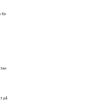
 för
atten
tt på