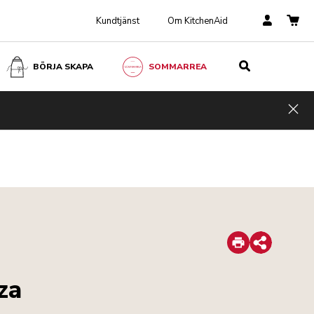
Kundtjänst
Om KitchenAid
BÖRJA SKAPA
SOMMARREA
Hid
Print
Share
za