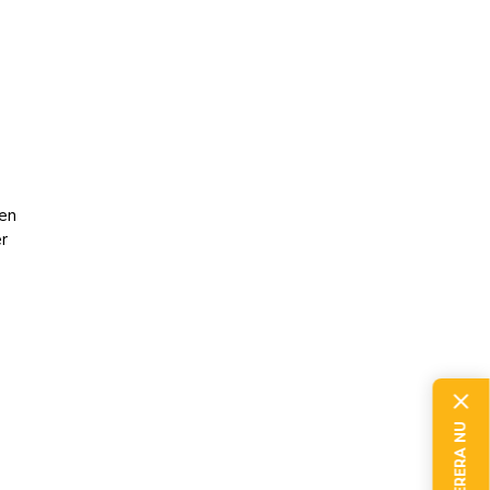
 en
er