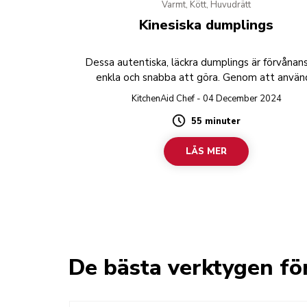
Varmt, Kött, Huvudrätt
Kinesiska dumplings
Dessa autentiska, läckra dumplings är förvånan
enkla och snabba att göra. Genom att använ
köttkvarnen för att förbereda fyllningen och an
KitchenAid Chef - 04 December 2024
färdiga dumplingark har du hemlagade dumplin
55 minuter
nolltid.
Duration
LÄS MER
De bästa verktygen fö