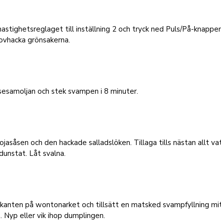
hastighetsreglaget till inställning 2 och tryck ned Puls/På-knappen
ovhacka grönsakerna.
sesamoljan och stek svampen i 8 minuter.
sojasåsen och den hackade salladslöken. Tillaga tills nästan allt v
dunstat. Låt svalna.
kanten på wontonarket och tillsätt en matsked svampfyllning mi
 Nyp eller vik ihop dumplingen.