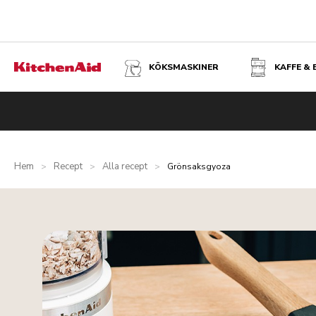
KÖKSMASKINER
KAFFE &
Hem
Recept
Alla recept
>
>
>
Grönsaksgyoza