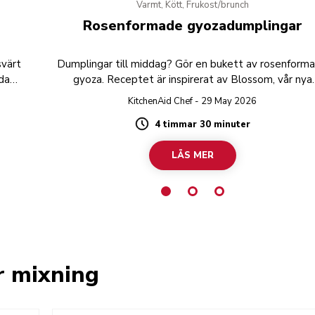
Varmt, Kött, Frukost/brunch
Rosenformade gyozadumplingar
svärt
Dumplingar till middag? Gör en bukett av rosenform
da
gyoza. Receptet är inspirerat av Blossom, vår nya
vända
köksmaskin i Design-serien.
KitchenAid Chef - 29 May 2026
gs på
4 timmar 30 minuter
Duration
LÄS MER
r mixning