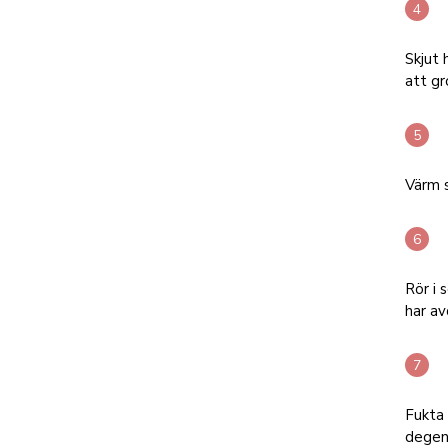
Skjut 
att gr
Värm 
Rör i 
har av
Fukta 
degen.