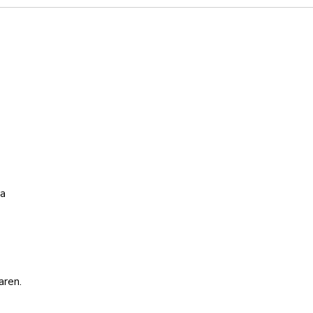
sa
aren.