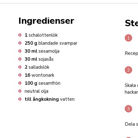
Ingredienser
St
1
schalottenlök
250
g
blandade svampar
30
ml
sesamolja
Recept
30
ml
sojasås
2
salladslök
16
wontonark
100
g
sesamfrön
Skala 
neutral olja
hackar
till ångkokning
vatten
Dela s