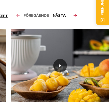
PRENUMERERA NU
FÖREGÅENDE
NÄSTA
CEPT