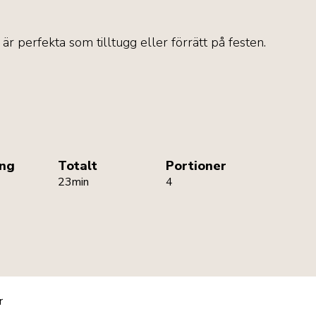
perfekta som tilltugg eller förrätt på festen.
ing
Totalt
Portioner
23min
4
r