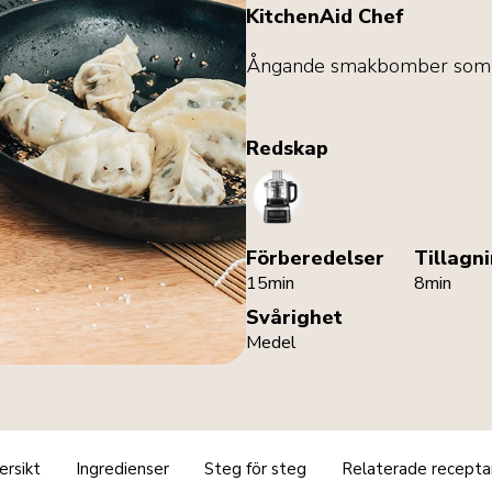
KitchenAid Chef
Ångande smakbomber som är 
Redskap
FoodProcessor
Förberedelser
Tillagn
15min
8min
Svårighet
Medel
ersikt
Ingredienser
Steg för steg
Relaterade recepta