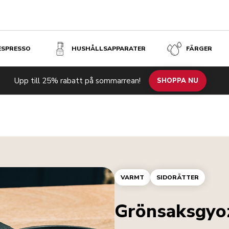
 ESPRESSO
HUSHÅLLSAPPARATER
FÄRGER
Upp till 25% rabatt på sommarrean!
SHOPPA NU
VARMT
SIDORÄTTER
Grönsaksgyo