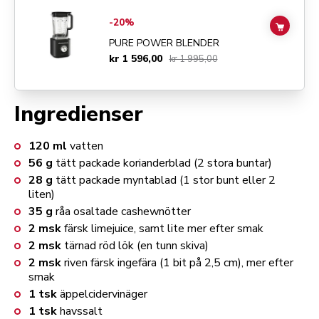
Go to
Pure Power Blender
details page
-20%
ADD TO
PURE POWER BLENDER
kr 1 596,00
kr 1 995,00
Ingredienser
120
ml
vatten
56
g
tätt packade korianderblad (2 stora buntar)
28
g
tätt packade myntablad (1 stor bunt eller 2
liten)
35
g
råa osaltade cashewnötter
2
msk
färsk limejuice, samt lite mer efter smak
2
msk
tärnad röd lök (en tunn skiva)
2
msk
riven färsk ingefära (1 bit på 2,5 cm), mer efter
smak
1
tsk
äppelcidervinäger
1
tsk
havssalt