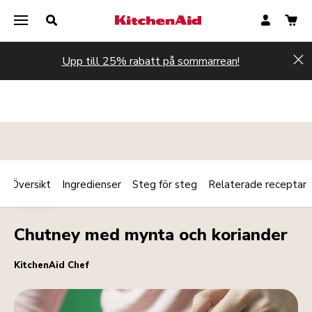
Upp till 25% rabatt på sommarrean!
Hi
Översikt
Ingredienser
Steg för steg
Relaterade receptar
Print
SÅSER
Share
Chutney med mynta och koriander
KitchenAid Chef