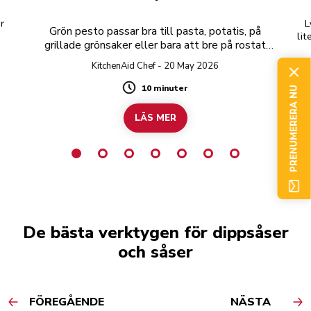
r
L
Grön pesto passar bra till pasta, potatis, på
lit
grillade grönsaker eller bara att bre på rostat
u
bröd.
KitchenAid Chef - 20 May 2026
10 minuter
PRENUMERERA NU
Duration
LÄS MER
De bästa verktygen för dippsåser
och såser
FÖREGÅENDE
NÄSTA