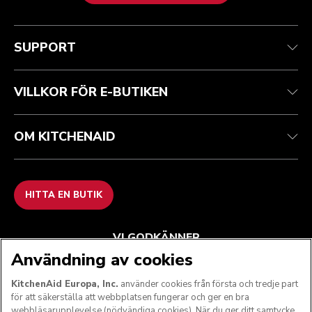
Health Check
Regler och villkor
Varumärket
Hitta en butik
Kundtjänst
Frakt och leverans
Vår historia
SUPPORT
Spåra din beställning
Returer och återbetalningar
Garanti och dokument
Imprint
Kontakta oss
Tillgänglighetsredogörelse
Vanliga frågor
ODR
VILLKOR FÖR E-BUTIKEN
OM KITCHENAID
HITTA EN BUTIK
VI GODKÄNNER
Användning av cookies
KitchenAid Europa, Inc.
använder cookies från första och tredje part
för att säkerställa att webbplatsen fungerar och ger en bra
FÖLJ OSS
webbläsarupplevelse (nödvändiga cookies). När du ger ditt samtycke