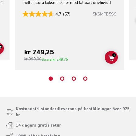
mellanstora köksmaskiner med fällbart drivhuvud.
AC
5KSMPB5SS
4.7
(57)
+
kr 749,25
ADD TO CART
+
kr 999,00
ADD TO C
Spara
kr 249,75
Kostnadsfri standardleverans på beställningar över 975
kr
14 dagars gratis retur