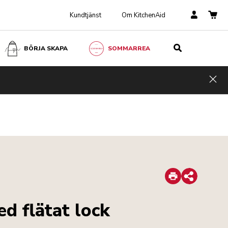
Kundtjänst
Om KitchenAid
BÖRJA SKAPA
SOMMARREA
Hid
Print
Share
d flätat lock