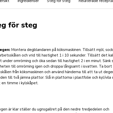
ersikt
Ingredienser
Steg för steg
Relaterade recepta
eg för steg
degen:
Montera degblandaren på köksmaskinen. Tillsätt mjöl, sock
 arbetsskålen och vrid till hastighet 1 i 10 sekunder. Tillsätt det ka
 under omrörning och öka sedan till hastighet 2 i en minut. Sänk
heten till omrörning igen och droppa långsamt i isvatten. Ta bort
skålen från köksmaskinen och använd händerna till att ta ut dege
den till två jämna plattor. Slå in plattorna i plastfolie och kyl/vil
t en timme i kylskåpet.
gen är klar ställer du ugnsgallret på den nedre tredjedelen och