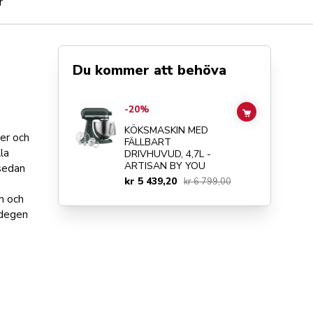
r
Du kommer att behöva
Go to
KÖKSMASKIN MED FÄLLBART DRIVHUVUD, 4,7L - 
-20%
ADD TO CAR
KÖKSMASKIN MED
er och
FÄLLBART
lla
DRIVHUVUD, 4,7L -
ARTISAN BY YOU
 sedan
kr 5 439,20
kr 6 799,00
n och
a degen