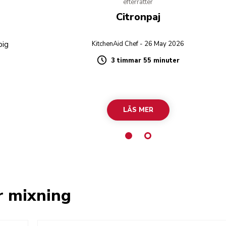
efterrätter
Citronpaj
pig
KitchenAid Chef - 26 May 2026
3 timmar 55 minuter
Duration
LÄS MER
r mixning