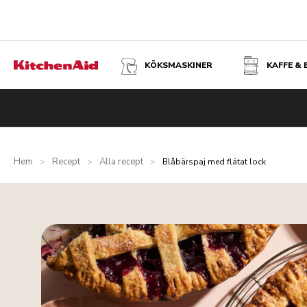
KÖKSMASKINER
KAFFE &
Hem
Recept
Alla recept
>
>
>
Blåbärspaj med flätat lock