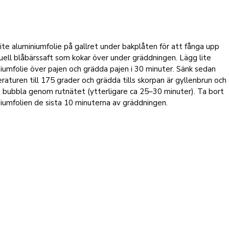
ite aluminiumfolie på gallret under bakplåten för att fånga upp
ell blåbärssaft som kokar över under gräddningen. Lägg lite
iumfolie över pajen och grädda pajen i 30 minuter. Sänk sedan
aturen till 175 grader och grädda tills skorpan är gyllenbrun och
 bubbla genom rutnätet (ytterligare ca 25–30 minuter). Ta bort
iumfolien de sista 10 minuterna av gräddningen.