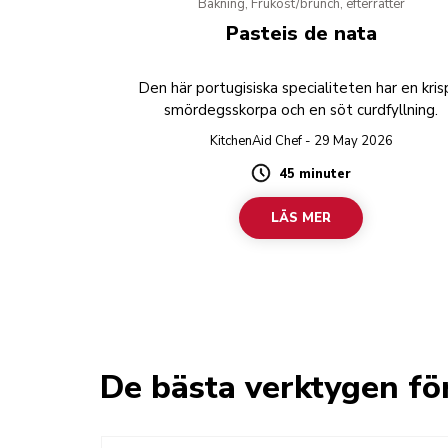
Bakning, Frukost/brunch, efterrätter
Pasteis de nata
Den här portugisiska specialiteten har en kris
smördegsskorpa och en söt curdfyllning.
KitchenAid Chef - 29 May 2026
45 minuter
Duration
LÄS MER
De bästa verktygen fö