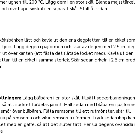
mer ugnen till 200 °C. Lägg dem i en stor skål. Blanda majsstärkel
 och rivet apelsinskal i en separat skål. Ställ åt sidan.
köksbänken lätt och kavla ut den ena degplattan till en cirkel som
m tjock. Lägg degen i pajformen och skär av degen med 2,5 cm de
 ut över kanten (att fästa det flätade locket med). Kavla ut den
ttan till en cirkel i samma storlek. Skär sedan cirkeln i 2,5 cm bre
r.
yllningen:
Lägg blåbären i en stor skål, tillsätt sockerblandninge
 så att sockret fördelas jämnt. Häll sedan ned blåbären i pajform
smör över blåbären. Fläta remsorna till ett rutmönster, skär till
na på remsorna och vik in remsorna i formen. Tryck sedan ihop ka
let med en gaffel så att det sluter tätt. Pensla degens ovansid
a.