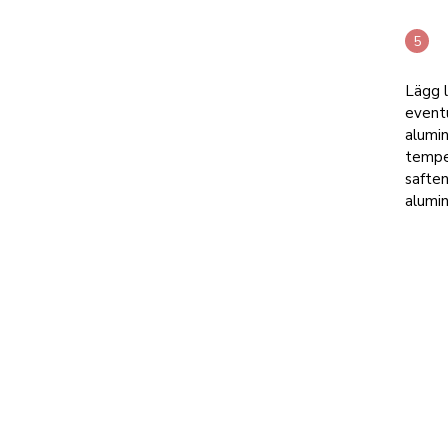
Lägg l
eventu
alumin
temper
saften
alumin