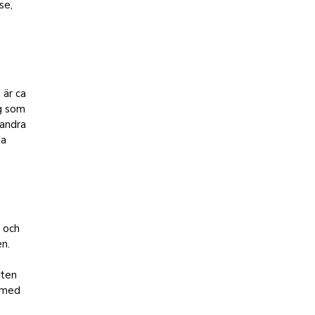
se,
 är ca
g som
 andra
da
n och
en.
nten
a med