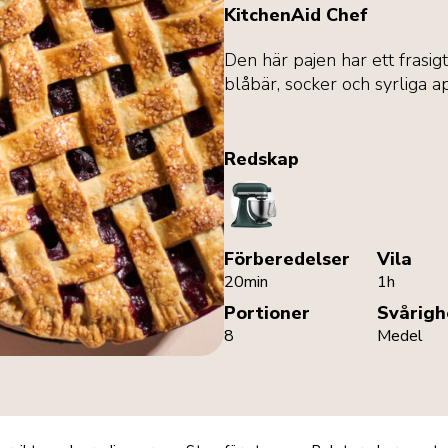
KitchenAid Chef
Den här pajen har ett frasig
blåbär, socker och syrliga a
Redskap
StandMixer
Förberedelser
Vila
20min
1h
Portioner
Svårigh
8
Medel