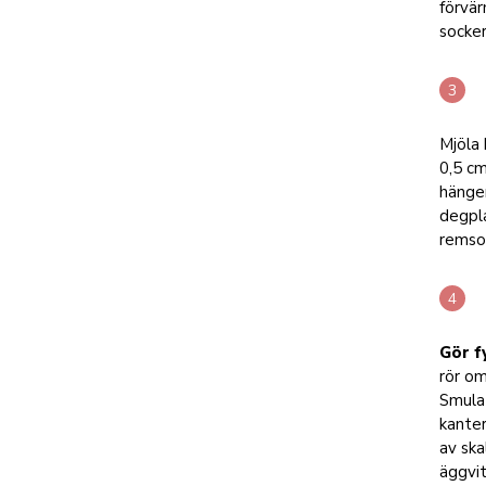
förvär
socker
Mjöla 
0,5 c
hänger
degpla
remso
Gör f
rör om
Smula 
kanter
av ska
äggvit