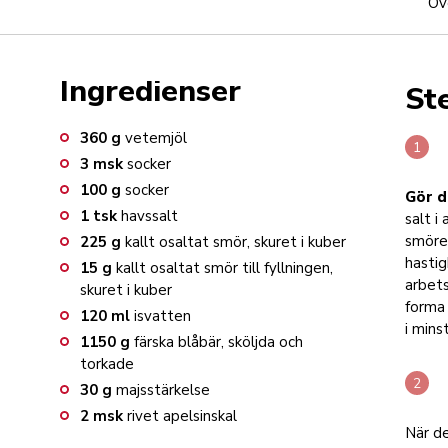
Öv
Ingredienser
St
360
g
vetemjöl
3
msk
socker
100
g
socker
Gör 
1
tsk
havssalt
salt i
smöret
225
g
kallt osaltat smör, skuret i kuber
hastig
15
g
kallt osaltat smör till fyllningen,
arbets
skuret i kuber
forma 
120
ml
isvatten
i mins
1150
g
färska blåbär, sköljda och
torkade
30
g
majsstärkelse
2
msk
rivet apelsinskal
När de