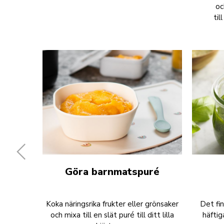
oc
til
Göra barnmatspuré
Koka näringsrika frukter eller grönsaker
Det fi
och mixa till en slät puré till ditt lilla
häftig