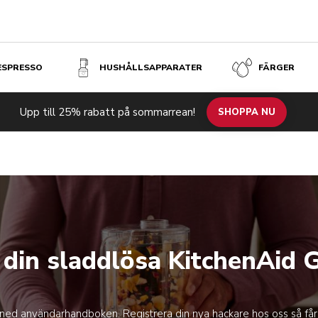
 ESPRESSO
HUSHÅLLSAPPARATER
FÄRGER
Upp till 25% rabatt på sommarrean!
SHOPPA NU
Registrera din produkt
Registrera din produkt
ll din sladdlösa KitchenAid 
ed användarhandboken. Registrera din nya hackare hos oss så får d