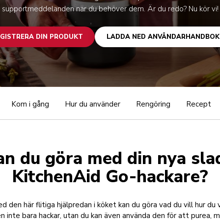
supportmeddelanden när du behöver dem. Är du redo? Nu kör vi!
GISTRERA DIN PRODUKT
LADDA NED ANVÄNDARHANDBOK
Kom i gång
Hur du använder
Rengöring
Recept
an du göra med din nya sla
KitchenAid Go-hackare?
d den här flitiga hjälpredan i köket kan du göra vad du vill hur du vi
n inte bara hackar, utan du kan även använda den för att purea, m