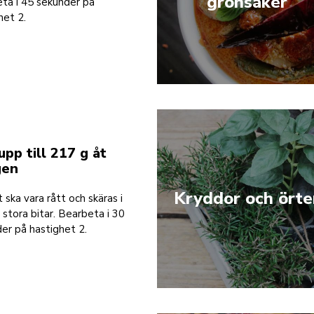
grönsaker
ta i 45 sekunder på
het 2.
upp till 217 g åt
gen
Kryddor och örte
 ska vara rått och skäras i
 stora bitar. Bearbeta i 30
er på hastighet 2.