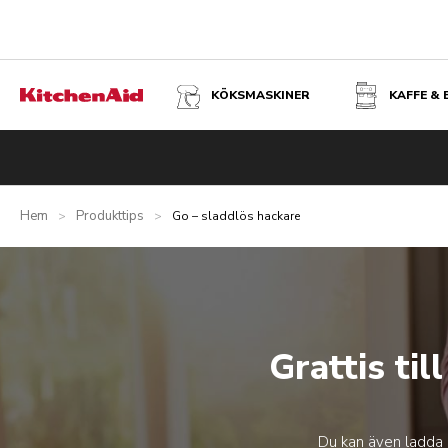
KÖKSMASKINER
KAFFE &
Hem
Produkttips
>
>
Go – sladdlös hackare
Grattis ti
Du kan även ladda n