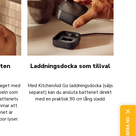
rten
Laddningsdocka som tillval
ttaget med
Med KitchenAid Go laddningsdocka (säljs
beln som
separat) kan du ansluta batteriet direkt
atteriets
med en praktisk 90 cm lång sladd.
immar att
riet är
por lyser.