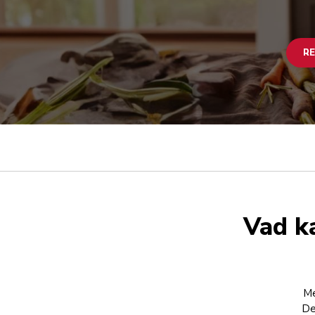
RE
Vad k
Me
De