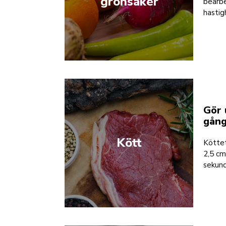
grönsaker
bearbe
hastig
Gör 
gån
Kött
Köttet
2,5 cm
sekund