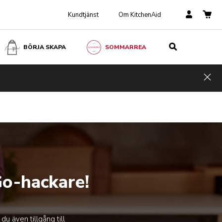
Kundtjänst
Om KitchenAid
BÖRJA SKAPA
SOMMARREA
Hid
Go-hackare!
u även tillgång till