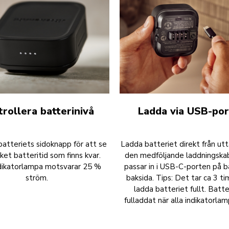
rollera batterinivå
Ladda via USB-po
batteriets sidoknapp för att se
Ladda batteriet direkt från u
ket batteritid som finns kvar.
den medföljande laddningska
ndikatorlampa motsvarar 25 %
passar in i USB-C-porten på b
ström.
baksida. Tips: Det tar ca 3 t
ladda batteriet fullt. Batte
fulladdat när alla indikatorlam