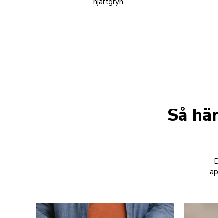
hjärtgryn.
Så hä
D
ap