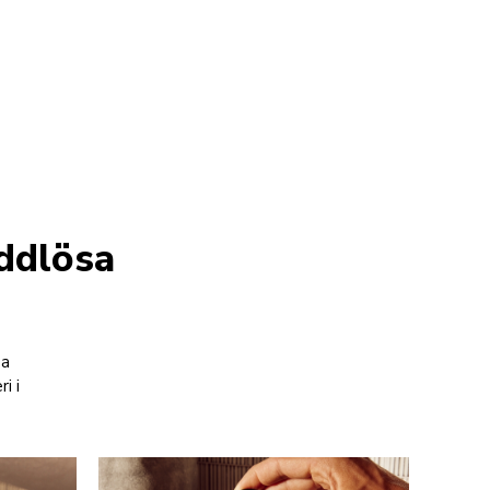
ddlösa
sa
i i