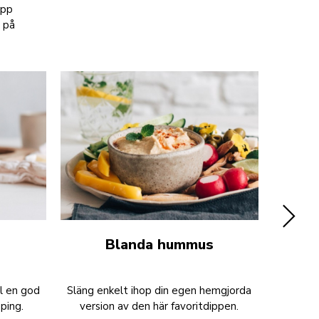
upp
v på
Blanda hummus
Finha
l en god
Släng enkelt ihop din egen hemgjorda
Snabbhac
ping.
version av den här favoritdippen.
gräslök 