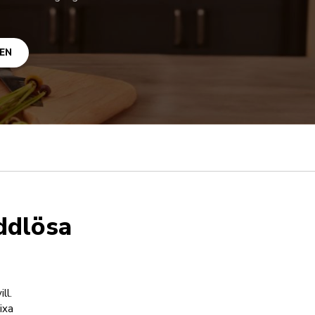
EN
ddlösa
ll.
ixa