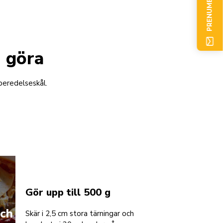
PRENUMERERA NU
n göra
rberedelseskål.
Gör upp till 500 g
och
Skär i 2,5 cm stora tärningar och