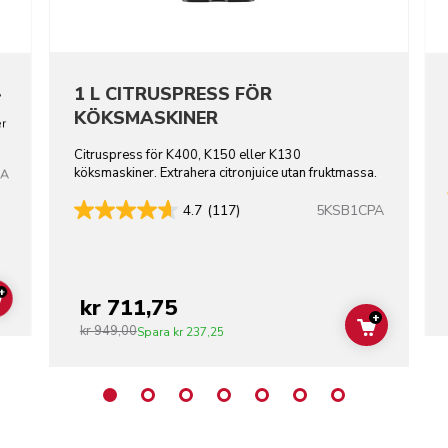
L
1 L CITRUSPRESS FÖR
KÖKSMASKINER
er
Citruspress för K400, K150 eller K130
köksmaskiner. Extrahera citronjuice utan fruktmassa.
BA
5KSB1CPA
4.7
(117)
+
kr 711,75
ADD TO CART
+
kr 949,00
ADD TO C
Spara
kr 237,25