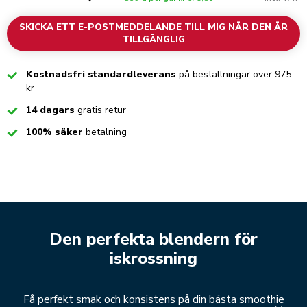
SKICKA ETT E-POSTMEDDELANDE TILL MIG NÄR DEN ÄR
TILLGÄNGLIG
Checked
Kostnadsfri standardleverans
på beställningar över 975
kr
Checked
14 dagars
gratis retur
Checked
100% säker
betalning
Den perfekta blendern för
iskrossning
Få perfekt smak och konsistens på din bästa smoothie