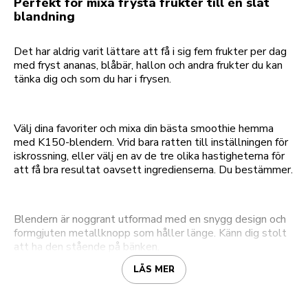
Perfekt för mixa frysta frukter till en slät
blandning
Det har aldrig varit lättare att få i sig fem frukter per dag
med fryst ananas, blåbär, hallon och andra frukter du kan
tänka dig och som du har i frysen.
Välj dina favoriter och mixa din bästa smoothie hemma
med K150-blendern. Vrid bara ratten till inställningen för
iskrossning, eller välj en av de tre olika hastigheterna för
att få bra resultat oavsett ingredienserna. Du bestämmer.
Blendern är noggrant utformad med en snygg design och
formgjuten metallknopp som håller länge. Känn dig stolt
att ha den stående på bänken.
LÄS MER