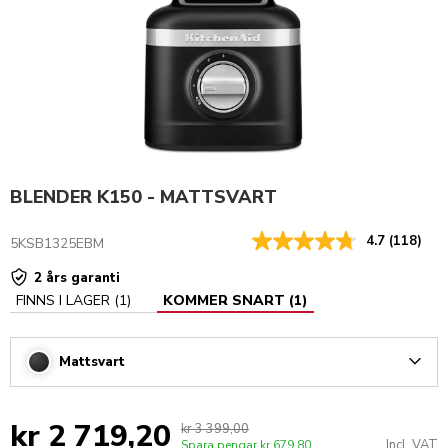
BLENDER K150 - MATTSVART
4.7
(118)
5KSB1325EBM
2 års garanti
FINNS I LAGER
(
1
)
KOMMER SNART
(
1
)
Mattsvart
Arrow
kr 2 719,20
kr 3 399,00
Incl. VAT
Spara pengar
kr 679,80