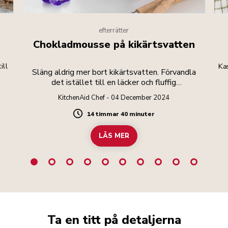
efterrätter
Chokladmousse på kikärtsvatten
ill
Ka
Släng aldrig mer bort kikärtsvatten. Förvandla
det istället till en läcker och fluffig
chokladmousse.
KitchenAid Chef - 04 December 2024
14 timmar 40 minuter
Duration
LÄS MER
Ta en titt på detaljerna