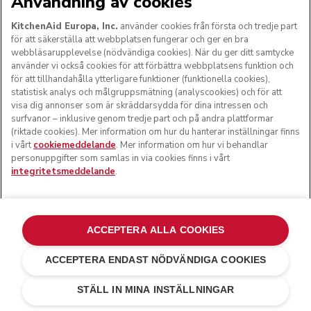
Användning av cookies
KitchenAid Europa, Inc.
använder cookies från första och tredje part
för att säkerställa att webbplatsen fungerar och ger en bra
webbläsarupplevelse (nödvändiga cookies). När du ger ditt samtycke
använder vi också cookies för att förbättra webbplatsens funktion och
för att tillhandahålla ytterligare funktioner (funktionella cookies),
statistisk analys och målgruppsmätning (analyscookies) och för att
visa dig annonser som är skräddarsydda för dina intressen och
surfvanor – inklusive genom tredje part och på andra plattformar
(riktade cookies). Mer information om hur du hanterar inställningar finns
i vårt
cookiemeddelande
. Mer information om hur vi behandlar
personuppgifter som samlas in via cookies finns i vårt
integritetsmeddelande
.
ACCEPTERA ALLA COOKIES
ACCEPTERA ENDAST NÖDVÄNDIGA COOKIES
Mattsvart
SKICKA ETT E-POSTMEDDELANDE TILL
kr 3 399,00
kr 2 719,20
MIG NÄR DEN ÄR TILLGÄNGLIG
Spara
STÄLL IN MINA INSTÄLLNINGAR
pengar
kr 679,80